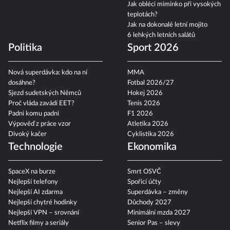
Co je bodycount?
zatmění slunce a další
Jak obléci miminko při vysokých
teplotách?
Jak na dokonalé letní mojito
6 lehkých letních salátů
Politika
Sport 2026
Nová superdávka: kdo na ní
MMA
dosáhne?
Fotbal 2026/27
Sjezd sudetských Němců
Hokej 2026
Proč vláda zavádí EET?
Tenis 2026
Padni komu padni
F1 2026
Výpověď z práce vzor
Atletika 2026
Divoký kačer
Cyklistika 2026
Technologie
Ekonomika
SpaceX na burze
Smrt OSVČ
Nejlepší telefony
Spořicí účty
Nejlepší AI zdarma
Superdávka – změny
Nejlepší chytré hodinky
Důchody 2027
Nejlepší VPN – srovnání
Minimální mzda 2027