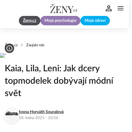
Ženy.cz
Moje psychologie
Moje zdraví
Zeny.cz
Zaujalo nás
Kaia, Lila, Leni: Jak dcery
topmodelek dobývají módní
svět
Ivona Horváth Souralová
·
18. ledna 2021
10:56