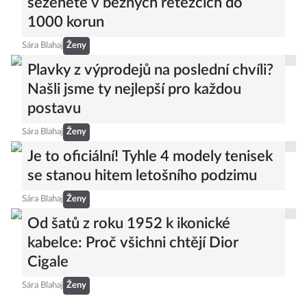
seženete v běžných řetězcích do
1000 korun
Sára Blahaj
Ženy
Plavky z výprodejů na poslední chvíli?
Našli jsme ty nejlepší pro každou
postavu
Sára Blahaj
Ženy
Je to oficiální! Tyhle 4 modely tenisek
se stanou hitem letošního podzimu
Sára Blahaj
Ženy
Od šatů z roku 1952 k ikonické
kabelce: Proč všichni chtějí Dior
Cigale
Sára Blahaj
Ženy