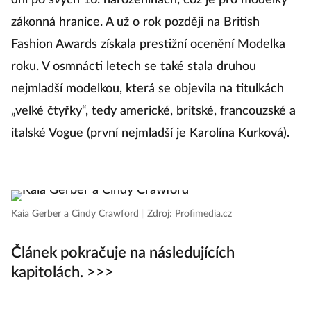
dní po svých 16. narozeninách, což je pro modelky
p
zákonná hranice. A už o rok později na British
mó
Fashion Awards získala prestižní ocenění Modelka
ne
roku. V osmnácti letech se také stala druhou
M
nejmladší modelkou, která se objevila na titulkách
p
„velké čtyřky“, tedy americké, britské, francouzské a
pr
italské Vogue (první nejmladší je Karolína Kurková).
ve
c
Kaia Gerber a Cindy Crawford
|
Zdroj: Profimedia.cz
Li
Článek pokračuje na následujících
kapitolách. >>>