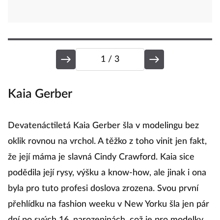
1
/ 3
Kaia Gerber
L
Devatenáctiletá Kaia Gerber šla v modelingu bez
Z
oklik rovnou na vrchol. A těžko z toho vinit jen fakt,
s
že její máma je slavná Cindy Crawford. Kaia sice
re
podědila její rysy, výšku a know-how, ale jinak i ona
t
byla pro tuto profesi doslova zrozena. Svou první
K
přehlídku na fashion weeku v New Yorku šla jen pár
os