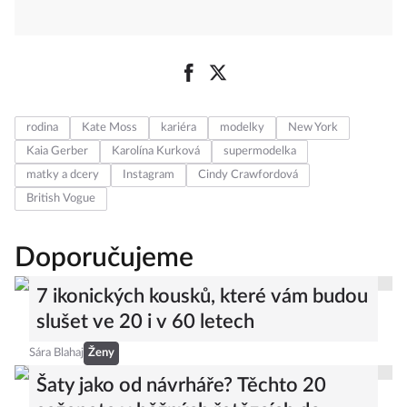
rodina
Kate Moss
kariéra
modelky
New York
Kaia Gerber
Karolína Kurková
supermodelka
matky a dcery
Instagram
Cindy Crawfordová
British Vogue
Doporučujeme
7 ikonických kousků, které vám budou
slušet ve 20 i v 60 letech
Sára Blahaj
Ženy
Šaty jako od návrháře? Těchto 20