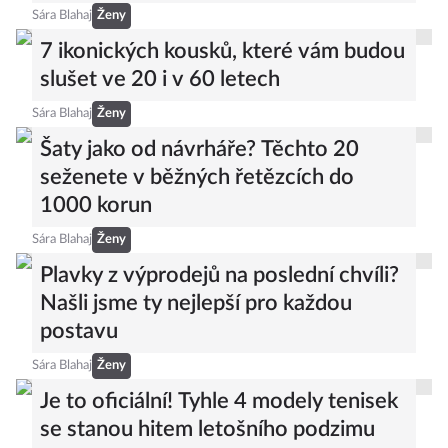
Sára Blahaj
Ženy
7 ikonických kousků, které vám budou
slušet ve 20 i v 60 letech
Sára Blahaj
Ženy
Šaty jako od návrháře? Těchto 20
seženete v běžných řetězcích do
1000 korun
Sára Blahaj
Ženy
Plavky z výprodejů na poslední chvíli?
Našli jsme ty nejlepší pro každou
postavu
Sára Blahaj
Ženy
Je to oficiální! Tyhle 4 modely tenisek
se stanou hitem letošního podzimu