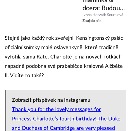
maminka &
dcera: Budou
mít Kate s
Ivona Horváth Souralová
Zaujalo nás
Charlotte
konkurenci, až
Stejně jako každý rok zveřejnil Kensingtonský palác
Meghan
oficiální snímky malé oslavenkyně, které tradičně
porodí?
vyfotila sama Kate. Charlotte je na nových fotkách
nápadně podobná své prababičce královně Alžběte
II. Vidíte to také?
Zobrazit příspěvek na Instagramu
Thank you for the lovely messages for
Princess Charlotte’s fourth birthday! The Duke
and Duchess of Cambridge are very pleased