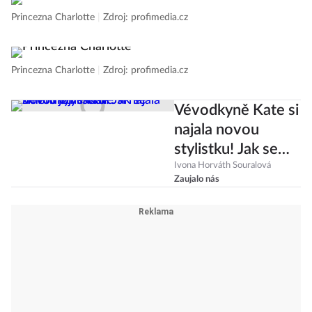
Princezna Charlotte
|
Zdroj: profimedia.cz
Princezna Charlotte
|
Zdroj: profimedia.cz
Vévodkyně Kate si
najala novou
stylistku! Jak se
změní její šatník?
Ivona Horváth Souralová
Zaujalo nás