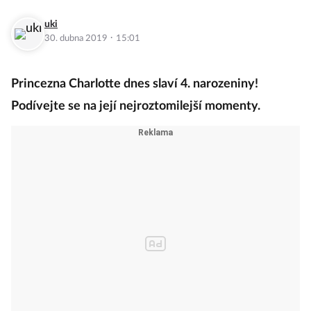
uki
·
30. dubna 2019
15:01
Princezna Charlotte dnes slaví 4. narozeniny!
Podívejte se na její nejroztomilejší momenty.