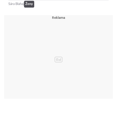
Sára Blahaj
Ženy