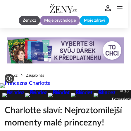
Ženy.cz
Moje psychologie
Moje zdraví
Zeny.cz
Zaujalo nás
13
Fotogaleri
Charlotte slaví: Nejroztomilejší
momenty malé princezny!