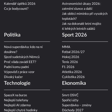
Kalendář úplňků 2026
Astronomické úkazy 2026:
Co je bodycount?
zatmění slunce a další
Jak obléci miminko při vysokých
teplotách?
Jak na dokonalé letní mojito
6 lehkých letních salátů
Politika
Sport 2026
Nová superdávka: kdo na ní
MMA
dosáhne?
Fotbal 2026/27
Sjezd sudetských Němců
Hokej 2026
Proč vláda zavádí EET?
Tenis 2026
Padni komu padni
F1 2026
Výpověď z práce vzor
Atletika 2026
Divoký kačer
Cyklistika 2026
Technologie
Ekonomika
SpaceX na burze
Smrt OSVČ
Nejlepší telefony
Spořicí účty
Nejlepší AI zdarma
Superdávka – změny
Nejlepší chytré hodinky
Důchody 2027