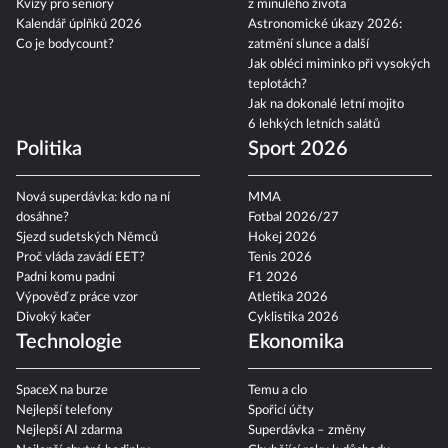
Kvízy pro seniory
z minulého života
Kalendář úplňků 2026
Astronomické úkazy 2026:
Co je bodycount?
zatmění slunce a další
Jak obléci miminko při vysokých
teplotách?
Jak na dokonalé letní mojito
6 lehkých letních salátů
Politika
Sport 2026
Nová superdávka: kdo na ní
MMA
dosáhne?
Fotbal 2026/27
Sjezd sudetských Němců
Hokej 2026
Proč vláda zavádí EET?
Tenis 2026
Padni komu padni
F1 2026
Výpověď z práce vzor
Atletika 2026
Divoký kačer
Cyklistika 2026
Technologie
Ekonomika
SpaceX na burze
Temu a clo
Nejlepší telefony
Spořicí účty
Nejlepší AI zdarma
Superdávka – změny