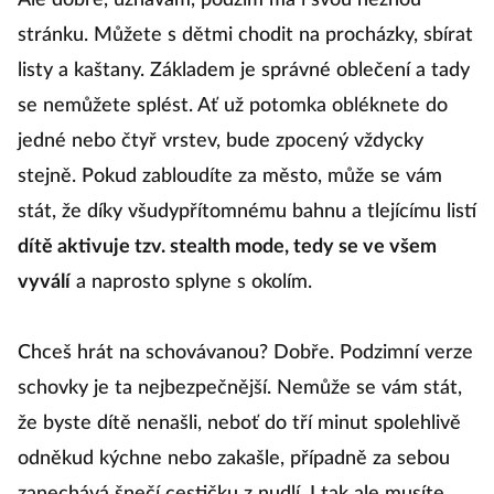
Ale dobře, uznávám, podzim má i svou nežnou
stránku. Můžete s dětmi chodit na procházky, sbírat
listy a kaštany. Základem je správné oblečení a tady
se nemůžete splést. Ať už potomka obléknete do
jedné nebo čtyř vrstev, bude zpocený vždycky
stejně. Pokud zabloudíte za město, může se vám
stát, že díky všudypřítomnému bahnu a tlejícímu listí
dítě aktivuje tzv. stealth mode, tedy se ve všem
vyválí
a naprosto splyne s okolím.
Chceš hrát na schovávanou? Dobře. Podzimní verze
schovky je ta nejbezpečnější. Nemůže se vám stát,
že byste dítě nenašli, neboť do tří minut spolehlivě
odněkud kýchne nebo zakašle, případně za sebou