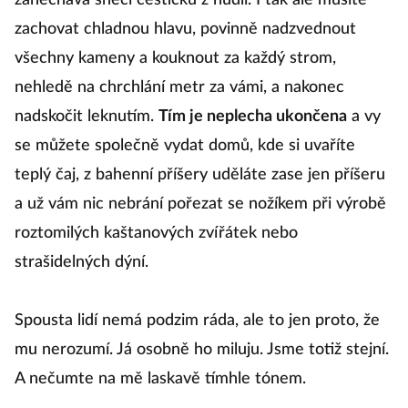
zanechává šnečí cestičku z nudlí. I tak ale musíte
zachovat chladnou hlavu, povinně nadzvednout
všechny kameny a kouknout za každý strom,
nehledě na chrchlání metr za vámi, a nakonec
nadskočit leknutím.
Tím je neplecha ukončena
a vy
se můžete společně vydat domů, kde si uvaříte
teplý čaj, z bahenní příšery uděláte zase jen příšeru
a už vám nic nebrání pořezat se nožíkem při výrobě
roztomilých kaštanových zvířátek nebo
strašidelných dýní.
Spousta lidí nemá podzim ráda, ale to jen proto, že
mu nerozumí. Já osobně ho miluju. Jsme totiž stejní.
A nečumte na mě laskavě tímhle tónem.