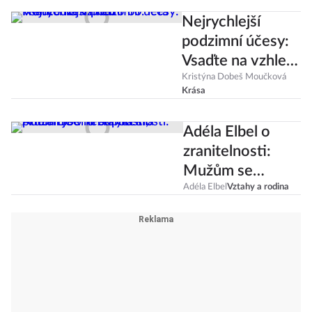
Nejrychlejší
podzimní účesy:
Vsaďte na vzhled
Francouzek i
Kristýna Dobeš Moučková
Krása
retro 60. léta
Adéla Elbel o
zranitelnosti:
Mužům se
neodpouští,
Adéla Elbel
Vztahy a rodina
přitom je v ní
skrytá síla