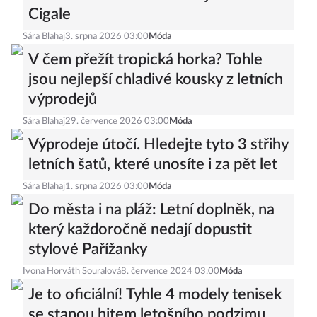
Cigale
Sára Blahaj
3. srpna 2026 03:00
Móda
V čem přežít tropická horka? Tohle
jsou nejlepší chladivé kousky z letních
výprodejů
Sára Blahaj
29. července 2026 03:00
Móda
Výprodeje útočí. Hledejte tyto 3 střihy
letních šatů, které unosíte i za pět let
Sára Blahaj
1. srpna 2026 03:00
Móda
Do města i na pláž: Letní doplněk, na
který každoročně nedají dopustit
stylové Pařížanky
Ivona Horváth Souralová
8. července 2024 03:00
Móda
Je to oficiální! Tyhle 4 modely tenisek
se stanou hitem letošního podzimu