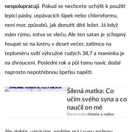
nespolupracují
. Pokud se nechcete uchýlit k použití
lepicí pásky, uspávacích šipek nebo chloroformu,
není moc způsobů, jak donutit dítě ležet. Já když
mám rýmu, sotva se vleču. Ale ten satan je schopný
houpat se na lustru v deset večer, zatímco na
teploměru svítí výhružně rudých 38,7 a maminka je
na zhroucení. Poslední rok a půl tomu navíc dodal
naprosto nepotřebnou špetku napětí.
Šílená matka: Co
učím svého syna a co
naučil on mě
Šílená matka
Vztahy a rodina