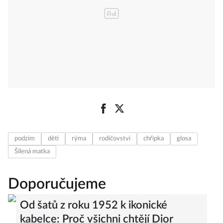
podzim
děti
rýma
rodičovství
chřipka
glosa
Šílená matka
Doporučujeme
Od šatů z roku 1952 k ikonické
kabelce: Proč všichni chtějí Dior