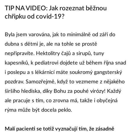
TIP NA VIDEO: Jak rozeznat běžnou
chřipku od covid-19?
Byla jsem varována, jak to minimálně od září do
dubna s dětmi je, ale na tohle se prostě
nepřipravíte. Hektolitry čajů a sirupů, tuny
kapesníků, k pediatrovi dojdete už během října snad
i poslepu a s lékárnicí máte soukromý gangsterský
pozdrav. Samozřejmě, když to vezmeme z nějakého
širšího hlediska, díky Bohu za pouhé virózy! Každý
ale pracuje s tím, co zrovna má, takže i obyčejná
rýma může být docela peklo.
Malí pacienti se totiž vyznačují tím, že zásadně