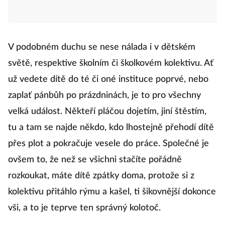
V podobném duchu se nese nálada i v dětském
světě, respektive školním či školkovém kolektivu. Ať
už vedete dítě do té či oné instituce poprvé, nebo
zaplať pánbůh po prázdninách, je to pro všechny
velká událost. Někteří pláčou dojetím, jiní štěstím,
tu a tam se najde někdo, kdo lhostejně přehodí dítě
přes plot a pokračuje vesele do práce. Společné je
ovšem to, že než se všichni stačíte pořádně
rozkoukat, máte dítě zpátky doma, protože si z
kolektivu přitáhlo rýmu a kašel, ti šikovnější dokonce
vši, a to je teprve ten správný kolotoč.