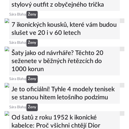
stylový outfit z obyčejného trička
Sára Blahaj
Ženy
7 ikonických kousků, které vám budou
slušet ve 20 i v 60 letech
Sára Blahaj
Ženy
Šaty jako od návrháře? Těchto 20
seženete v běžných řetězcích do
1000 korun
Sára Blahaj
Ženy
Je to oficiální! Tyhle 4 modely tenisek
se stanou hitem letošního podzimu
Sára Blahaj
Ženy
Od šatů z roku 1952 k ikonické
kabelce: Proč všichni chtějí Dior