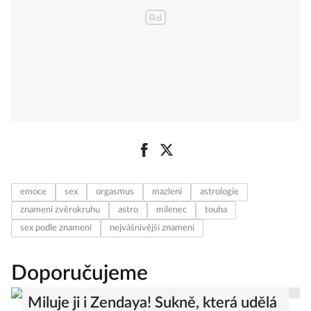
emoce
sex
orgasmus
mazlení
astrologie
znamení zvěrokruhu
astro
milenec
touha
sex podle znamení
nejvášnivější znamení
Doporučujeme
Miluje ji i Zendaya! Sukně, která udělá