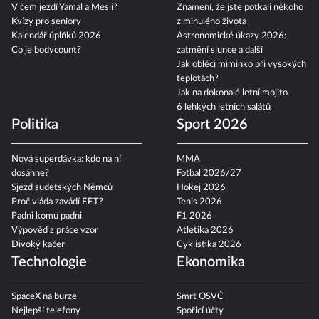
V čem jezdí Yamal a Mesii?
Znamení, že jste potkali někoho
Kvízy pro seniory
z minulého života
Kalendář úplňků 2026
Astronomické úkazy 2026:
Co je bodycount?
zatmění slunce a další
Jak obléci miminko při vysokých
teplotách?
Jak na dokonalé letní mojito
6 lehkých letních salátů
Politika
Sport 2026
Nová superdávka: kdo na ní
MMA
dosáhne?
Fotbal 2026/27
Sjezd sudetských Němců
Hokej 2026
Proč vláda zavádí EET?
Tenis 2026
Padni komu padni
F1 2026
Výpověď z práce vzor
Atletika 2026
Divoký kačer
Cyklistika 2026
Technologie
Ekonomika
SpaceX na burze
Smrt OSVČ
Nejlepší telefony
Spořicí účty