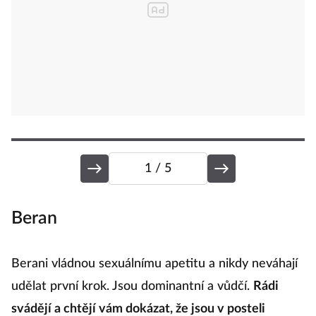
1
/ 5
Beran
B
Berani vládnou sexuálnímu apetitu a nikdy neváhají
Bý
udělat první krok. Jsou dominantní a vůdčí.
Rádi
t
svádějí a chtějí vám dokázat, že jsou v posteli
rů