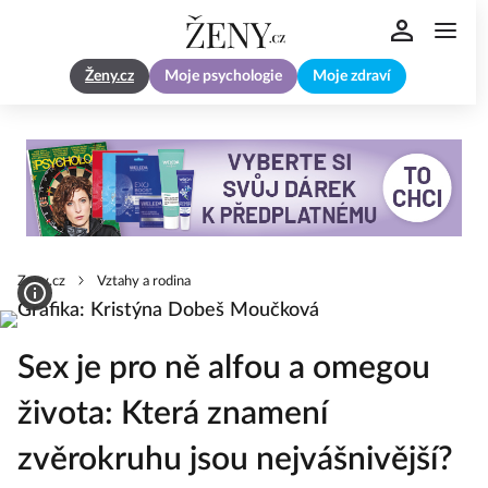
Ženy.cz
Moje psychologie
Moje zdraví
Zeny.cz
Vztahy a rodina
Sex je pro ně alfou a omegou
života: Která znamení
zvěrokruhu jsou nejvášnivější?