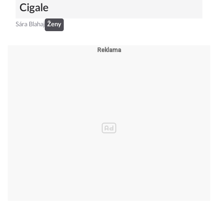
Cigale
Sára Blahaj
Ženy