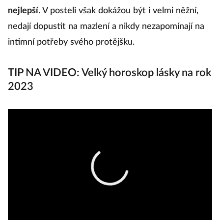
nejlepší
. V posteli však dokážou být i velmi něžní,
po
nedají dopustit na mazlení a nikdy nezapomínají na
al
intimní potřeby svého protějšku.
m
ž
TIP NA VIDEO: Velký horoskop lásky na rok
p
2023
B