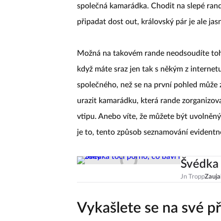
společná kamarádka. Chodit na slepé rand
připadat dost out, královský pár je ale ja
Možná na takovém rande neodsoudíte toho
když máte sraz jen tak s někým z internet
společného, než se na první pohled může z
urazit kamarádku, která rande zorganizov
vtipu. Anebo víte, že můžete být uvolněný,
je to, tento způsob seznamování evidentn
Švédka 
Jn Tropp
Zauja
Vykašlete se na své p