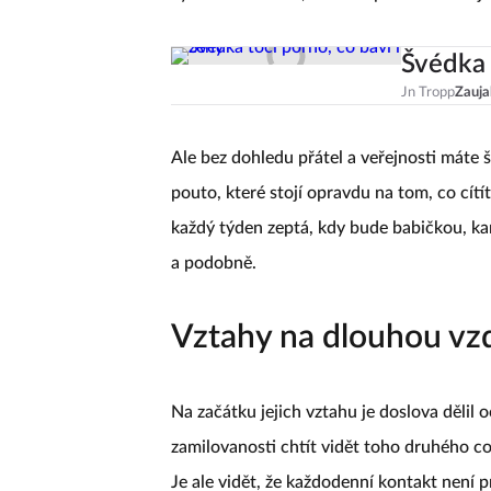
vykřičet do světa, že máte partnera a že js
Švédka 
Jn Tropp
Zauja
Ale bez dohledu přátel a veřejnosti máte 
pouto, které stojí opravdu na tom, co cítít
každý týden zeptá, kdy bude babičkou, kam
a podobně.
Vztahy na dlouhou vz
Na začátku jejich vztahu je doslova dělil oc
zamilovanosti chtít vidět toho druhého co 