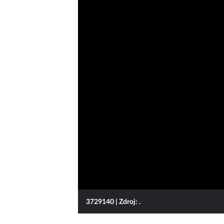
3729140
| Zdroj: .