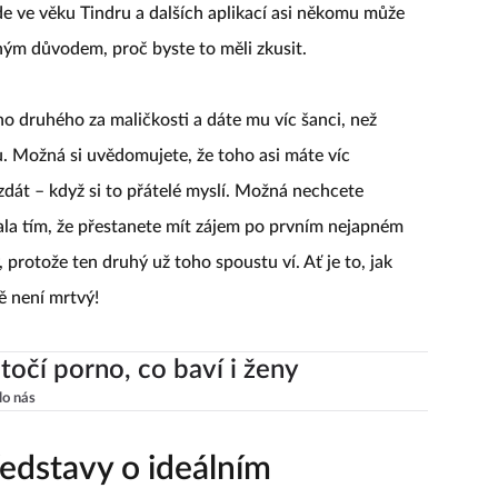
e ve věku Tindru a dalších aplikací asi někomu může
sným důvodem, proč byste to měli zkusit.
 druhého za maličkosti a dáte mu víc šanci, než
u. Možná si uvědomujete, že toho asi máte víc
dát – když si to přátelé myslí. Možná nechcete
ala tím, že přestanete mít zájem po prvním nejapném
 protože ten druhý už toho spoustu ví. Ať je to, jak
ě není mrtvý!
točí porno, co baví i ženy
lo nás
ředstavy o ideálním