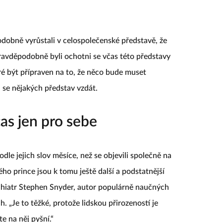
obně vyrůstali v celospolečenské představě, že
pravděpodobně byli ochotni se včas této představy
bré být přípraven na to, že něco bude muset
se nějakých představ vzdát.
as jen pro sebe
le jejich slov měsíce, než se objevili společně na
ho prince jsou k tomu ještě další a podstatnější
chiatr Stephen Snyder, autor populárně naučných
h. „Je to těžké, protože lidskou přirozeností je