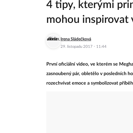
4 tipy, kterými pr
mohou inspirovat 
Irena Sládečková
·
29. listopadu 2017
11:44
První oficiální video, ve kterém se Megha
zasnoubený pár, obletělo v posledních ho
rozechvívat emoce a symbolizovat příběh 