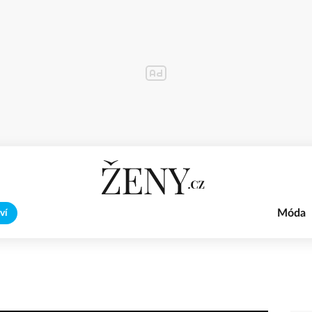
Móda
ví