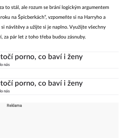
pro rozvoj vztahu naprostou nezbytností. Takže pokud
za to stál, ale rozum se brání logickým argumentem
l roku na Špicberkách“, vzpomeňte si na Harryho a
si návštěvy a užijte si je naplno. Využijte všechny
, za pár let z toho třeba budou zásnuby.
točí porno, co baví i ženy
lo nás
točí porno, co baví i ženy
lo nás