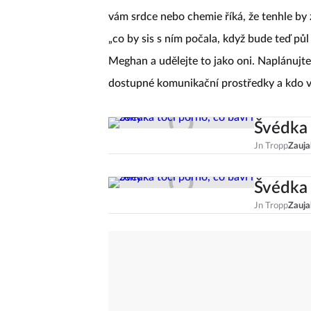
Je ale vidět, že každodenní kontakt není 
vám srdce nebo chemie říká, že tenhle by 
„co by sis s ním počala, když bude teď pů
Meghan a udělejte to jako oni. Naplánujte 
dostupné komunikační prostředky a kdo ví
Švédka 
Jn Tropp
Zauja
Švédka 
Jn Tropp
Zauja