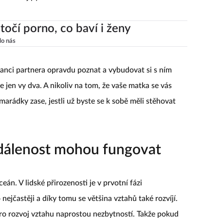
te na něj pyšní.“
točí porno, co baví i ženy
lo nás
šanci partnera opravdu poznat a vybudovat si s ním
e jen vy dva. A nikoliv na tom, že vaše matka se vás
arádky zase, jestli už byste se k sobě měli stěhovat
dálenost mohou fungovat
eán. V lidské přirozenosti je v prvotní fázi
nejčastěji a díky tomu se většina vztahů také rozvíjí.