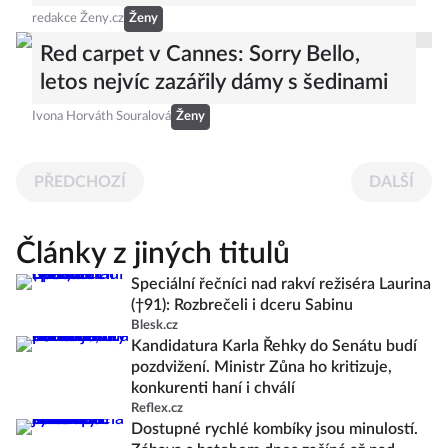
redakce Ženy.cz
Ženy
Red carpet v Cannes: Sorry Bello,
letos nejvíc zazářily dámy s šedinami
Ivona Horváth Souralová
Ženy
PŘEDCHOZÍ
DALŠÍ
Články z jiných titulů
Speciální řečníci nad rakví režiséra Laurina
(†91): Rozbrečeli i dceru Sabinu
Blesk.cz
Kandidatura Karla Řehky do Senátu budí
pozdvižení. Ministr Zůna ho kritizuje,
konkurenti haní i chválí
Reflex.cz
Dostupné rychlé kombíky jsou minulostí.