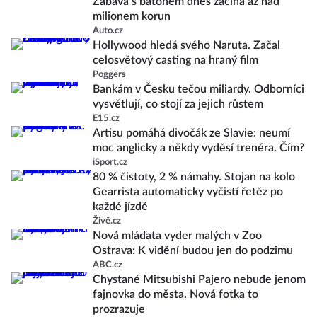
Zábava s batohem dnes začíná až nad
milionem korun
Auto.cz
Hollywood hledá svého Naruta. Začal
celosvětový casting na hraný film
Poggers
Bankám v Česku tečou miliardy. Odborníci
vysvětlují, co stojí za jejich růstem
E15.cz
Artisu pomáhá divočák ze Slavie: neumí
moc anglicky a někdy vyděsí trenéra. Čím?
iSport.cz
80 % čistoty, 2 % námahy. Stojan na kolo
Gearrista automaticky vyčistí řetěz po
každé jízdě
Živě.cz
Nová mláďata vyder malých v Zoo
Ostrava: K vidění budou jen do podzimu
ABC.cz
Chystané Mitsubishi Pajero nebude jenom
fajnovka do města. Nová fotka to
prozrazuje