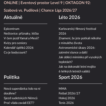
ONLINE
Eventový prostor Level 9
OKTAGON 92:
Szabová vs. Pudilová
Chance Liga 2026/27
Aktuálně
Léto 2026
Epicentrum
Karlovarský filmový festival
Neštovice: příznaky, léčba
2026
V čem jezdí Yamal a Mesii?
Znamení, že jste potkali někoho
Kvízy pro seniory
z minulého života
Kalendář úplňků 2026
Astronomické úkazy 2026:
Co je bodycount?
zatmění slunce a další
Jak obléci miminko při vysokých
teplotách?
Jak na dokonalé letní mojito
6 lehkých letních salátů
Politika
Sport 2026
Nová superdávka: kdo na ní
MMA
dosáhne?
Fotbal 2026/27
Sjezd sudetských Němců
Hokej 2026
Proč vláda zavádí EET?
Tenis 2026