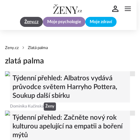
Ženy.cz
Moje psychologie
Moje zdraví
Zeny.cz
Zlatá palma
zlatá palma
Týdenní přehled: Albatros vydává
průvodce světem Harryho Pottera,
Soukup další sbírku
Dominika Kučinská
Ženy
Týdenní přehled: Začněte nový rok
kulturou apelující na empatii a boření
mýtů