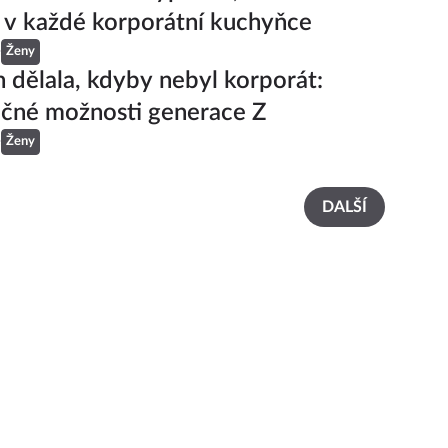
 v každé korporátní kuchyňce
e
Ženy
 dělala, kdyby nebyl korporát:
čné možnosti generace Z
e
Ženy
DALŠÍ