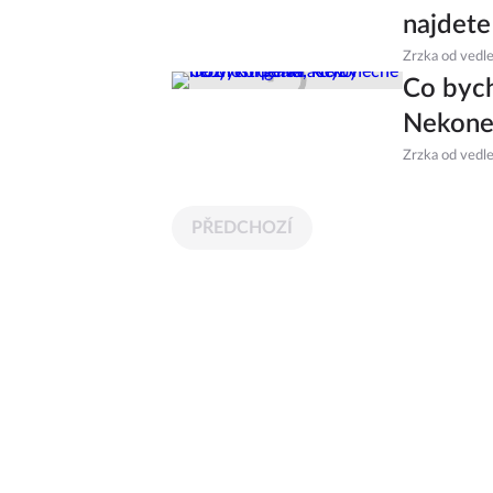
najdete
Zrzka od vedl
Co bych
Nekone
Zrzka od vedl
PŘEDCHOZÍ