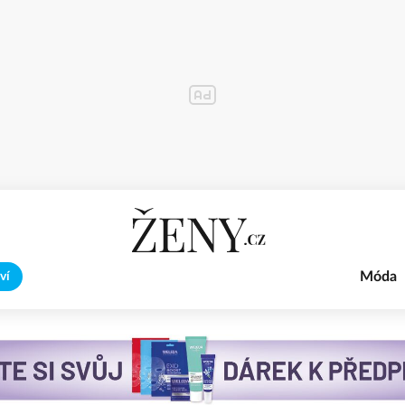
Móda
ví