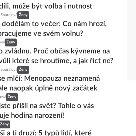
ili, může být volba i nutnost
 Souralová
Ženy
 dodělám to večer: Co nám hrozí,
pracujeme ve svém volnu?
ová
Ženy
o zvládnu. Proč občas kývneme na
vůli které se hroutíme, a jak říct ne?
 Souralová
Ženy
se mlčí: Menopauza neznamená
ale naopak úplně nový začátek
ová
Ženy
jste přišli na svět? Tohle o vás
uje hodina narození!
Ženy
 a ti druzí: 5 typů lidí, které