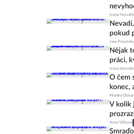
nevyhod
Ivona Horváth
Nevadí,
pokud 
Jana Potužník
Nějak t
práci, k
Ivona Horváth
O čem 
konec, 
Monika Otmar
V kolik 
prozraz
Anna Vlčková
Smraďoši