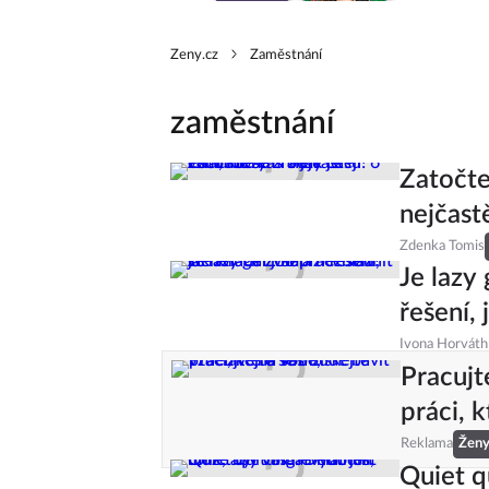
Zeny.cz
Zaměstnání
zaměstnání
Zatočte
nejčastě
Zdenka Tomis
Je lazy
řešení, 
Ivona Horváth
Pracujt
práci, 
Reklama
Žen
Quiet qu