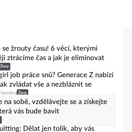
 se žrouty času! 6 věcí, kterými
ji ztrácíme čas a jak je eliminovat
Ženy
 girl job práce snů? Generace Z nabízí
jak zvládat vše a nezbláznit se
 Souralová
Ženy
e na sobě, vzdělávejte se a získejte
která vás bude bavit
y
itting: Dělat jen tolik, aby vás