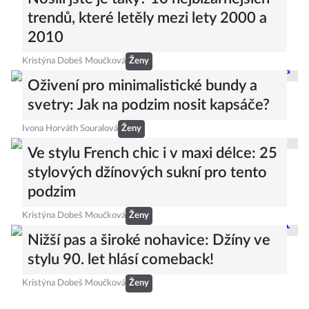
trendů, které letěly mezi lety 2000 a
2010
Kristýna Dobeš Moučková
Ženy
Oživení pro minimalistické bundy a
svetry: Jak na podzim nosit kapsáče?
Ivona Horváth Souralová
Ženy
Ve stylu French chic i v maxi délce: 25
stylových džínových sukní pro tento
podzim
Kristýna Dobeš Moučková
Ženy
Nižší pas a široké nohavice: Džíny ve
stylu 90. let hlásí comeback!
Kristýna Dobeš Moučková
Ženy