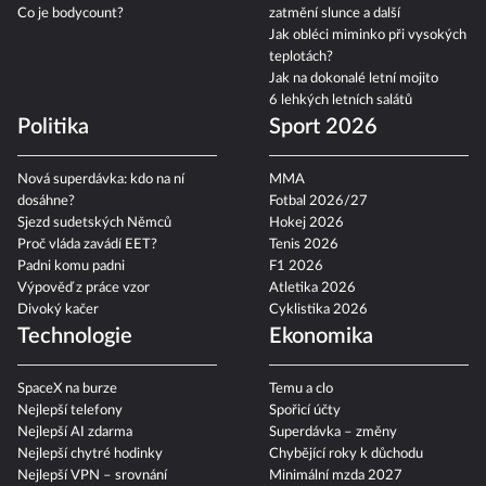
Co je bodycount?
zatmění slunce a další
Jak obléci miminko při vysokých
teplotách?
Jak na dokonalé letní mojito
6 lehkých letních salátů
Politika
Sport 2026
Nová superdávka: kdo na ní
MMA
dosáhne?
Fotbal 2026/27
Sjezd sudetských Němců
Hokej 2026
Proč vláda zavádí EET?
Tenis 2026
Padni komu padni
F1 2026
Výpověď z práce vzor
Atletika 2026
Divoký kačer
Cyklistika 2026
Technologie
Ekonomika
SpaceX na burze
Temu a clo
Nejlepší telefony
Spořicí účty
Nejlepší AI zdarma
Superdávka – změny
Nejlepší chytré hodinky
Chybějící roky k důchodu
Nejlepší VPN – srovnání
Minimální mzda 2027