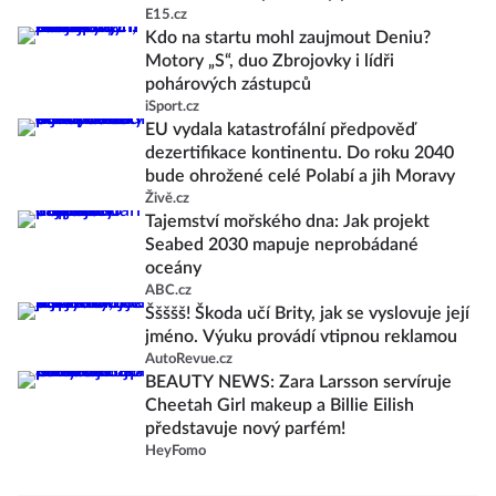
E15.cz
Kdo na startu mohl zaujmout Deniu?
Motory „S“, duo Zbrojovky i lídři
pohárových zástupců
iSport.cz
EU vydala katastrofální předpověď
dezertifikace kontinentu. Do roku 2040
bude ohrožené celé Polabí a jih Moravy
Živě.cz
Tajemství mořského dna: Jak projekt
Seabed 2030 mapuje neprobádané
oceány
ABC.cz
Ššššš! Škoda učí Brity, jak se vyslovuje její
jméno. Výuku provádí vtipnou reklamou
AutoRevue.cz
BEAUTY NEWS: Zara Larsson servíruje
Cheetah Girl makeup a Billie Eilish
představuje nový parfém!
HeyFomo