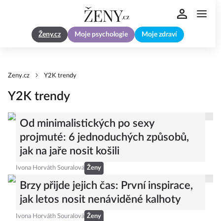
Ženy.cz
Moje psychologie
Moje zdraví
Zeny.cz
Y2K trendy
Y2K trendy
Od minimalistických po sexy
projmuté: 6 jednoduchých způsobů,
jak na jaře nosit košili
Ivona Horváth Souralová
Ženy
Brzy přijde jejich čas: První inspirace,
jak letos nosit nenáviděné kalhoty
Ivona Horváth Souralová
Ženy