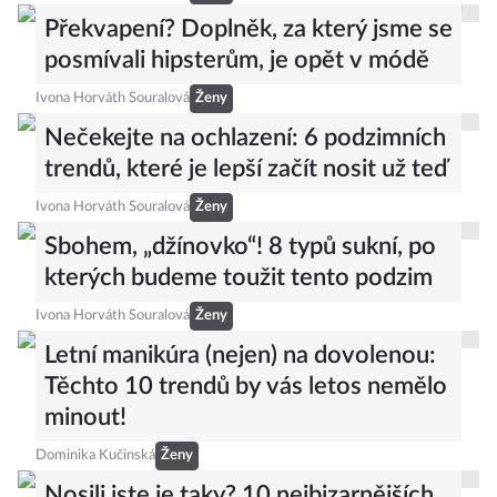
Překvapení? Doplněk, za který jsme se
posmívali hipsterům, je opět v módě
Ivona Horváth Souralová
Ženy
Nečekejte na ochlazení: 6 podzimních
trendů, které je lepší začít nosit už teď
Ivona Horváth Souralová
Ženy
Sbohem, „džínovko“! 8 typů sukní, po
kterých budeme toužit tento podzim
Ivona Horváth Souralová
Ženy
Letní manikúra (nejen) na dovolenou:
Těchto 10 trendů by vás letos nemělo
minout!
Dominika Kučinská
Ženy
Nosili jste je taky? 10 nejbizarnějších