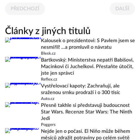
PŘEDCHOZÍ
DALŠÍ
Články z jiných titulů
Kalousek o prezidentovi: S Pavlem jsem se
nesmířil! ...a promluvil o návratu
Blesk.cz
Bartkovský: Ministerstva nepatří Babišovi,
Macinkovi či Juchelkovi. Přestaňte útočit,
jste jen správci
Reflex.cz
Vystřelovací kapoty: Zachraňují, ale
sraženou srnku prodraží i o 300 tisíc
Auto.cz
Přesně takhle si představuji budoucnost
Star Wars. Recenze Star Wars: The Ninth
Jedi
Poggers
Nejde jen o počasí. El Niňo může během
měsíců zdražit potraviny po celém světě