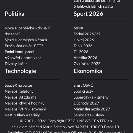
Jak na dokonalé letní mojito
6 lehkých letních salátů
Politika
Sport 2026
Nová superdávka: kdo na ní
MMA
dosáhne?
Fotbal 2026/27
Sjezd sudetských Němců
Hokej 2026
Proč vláda zavádí EET?
Tenis 2026
Padni komu padni
F1 2026
Výpověď z práce vzor
Atletika 2026
Divoký kačer
Cyklistika 2026
Technologie
Ekonomika
SpaceX na burze
Smrt OSVČ
Nejlepší telefony
Spořicí účty
Nejlepší AI zdarma
Superdávka – změny
Nejlepší chytré hodinky
Důchody 2027
Nejlepší VPN – srovnání
Minimální mzda 2027
Netflix filmy a seriály
Senior Pas – slevy
© 2001 - 2026 Copyright
CZECH NEWS CENTER a.s.
se sídlem náměstí Marie Schmolkové 3493/1, 100 00 Praha 10 -