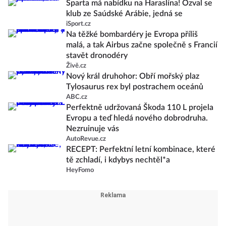
Sparta má nabídku na Haraslína! Ozval se
klub ze Saúdské Arábie, jedná se
iSport.cz
Na těžké bombardéry je Evropa příliš
malá, a tak Airbus začne společně s Francií
stavět dronodéry
Živě.cz
Nový král druhohor: Obří mořský plaz
Tylosaurus rex byl postrachem oceánů
ABC.cz
Perfektně udržovaná Škoda 110 L projela
Evropu a teď hledá nového dobrodruha.
Nezruinuje vás
AutoRevue.cz
RECEPT: Perfektní letní kombinace, které
tě zchladí, i kdybys nechtěl*a
HeyFomo