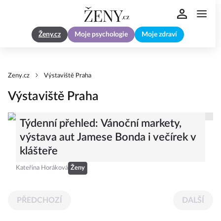
Ženy.cz
Moje psychologie
Moje zdraví
Zeny.cz
Výstaviště Praha
Výstaviště Praha
Týdenní přehled: Vánoční markety,
výstava aut Jamese Bonda i večírek v
klášteře
Kateřina Horáková
Ženy
PŘEDCHOZÍ
DALŠÍ