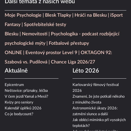
Další témata z našich webů
Moje Psychologie
Blesk Tlapky
Hráči na Blesku
iSport
Fantasy
Spotřebitelské testy
Blesku
Nemovitosti
Psychologika - podcast rozbíjející
psychologické mýty
Fotbalové přestupy
ONLINE
Eventový prostor Level 9
OKTAGON 92:
Szabová vs. Pudilová
Chance Liga 2026/27
Aktuálně
Léto 2026
Epicentrum
Karlovarský filmový festival
Neštovice: příznaky, léčba
2026
V čem jezdí Yamal a Mesii?
Znamení, že jste potkali někoho
Kvízy pro seniory
z minulého života
Kalendář úplňků 2026
Astronomické úkazy 2026:
Co je bodycount?
zatmění slunce a další
Jak obléci miminko při vysokých
teplotách?