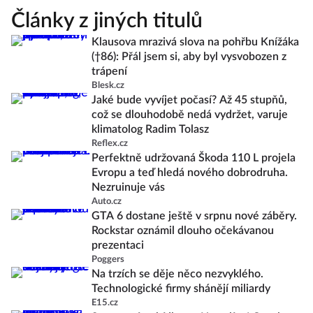
Články z jiných titulů
Klausova mrazivá slova na pohřbu Knížáka
(†86): Přál jsem si, aby byl vysvobozen z
trápení
Blesk.cz
Jaké bude vyvíjet počasí? Až 45 stupňů,
což se dlouhodobě nedá vydržet, varuje
klimatolog Radim Tolasz
Reflex.cz
Perfektně udržovaná Škoda 110 L projela
Evropu a teď hledá nového dobrodruha.
Nezruinuje vás
Auto.cz
GTA 6 dostane ještě v srpnu nové záběry.
Rockstar oznámil dlouho očekávanou
prezentaci
Poggers
Na trzích se děje něco nezvyklého.
Technologické firmy shánějí miliardy
E15.cz