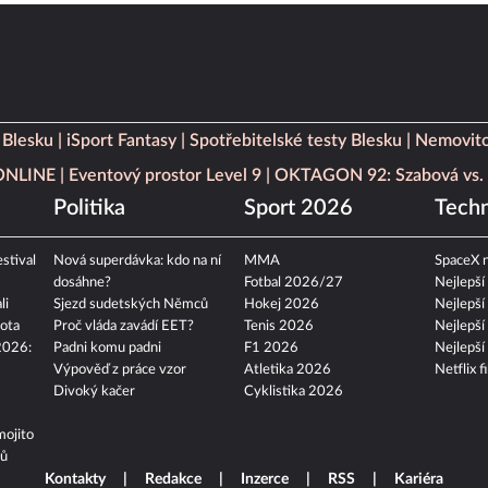
 Blesku
iSport Fantasy
Spotřebitelské testy Blesku
Nemovito
 ONLINE
Eventový prostor Level 9
OKTAGON 92: Szabová vs. 
Politika
Sport 2026
Techn
stival
Nová superdávka: kdo na ní
MMA
SpaceX n
dosáhne?
Fotbal 2026/27
Nejlepší
li
Sjezd sudetských Němců
Hokej 2026
Nejlepší
ota
Proč vláda zavádí EET?
Tenis 2026
Nejlepší
2026:
Padni komu padni
F1 2026
Nejlepší
Výpověď z práce vzor
Atletika 2026
Netflix f
Divoký kačer
Cyklistika 2026
mojito
tů
Kontakty
Redakce
Inzerce
RSS
Kariéra