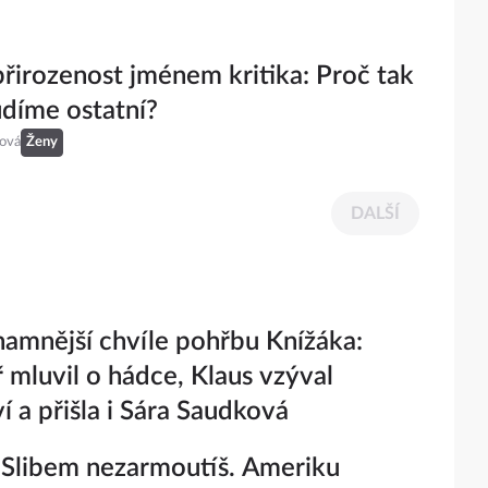
přirozenost jménem kritika: Proč tak
udíme ostatní?
eová
Ženy
DALŠÍ
amnější chvíle pohřbu Knížáka:
 mluvil o hádce, Klaus vzýval
í a přišla i Sára Saudková
: Slibem nezarmoutíš. Ameriku