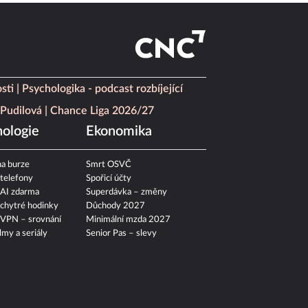
sti
Psychologika - podcast rozbíjející
Pudilová
Chance Liga 2026/27
ologie
Ekonomika
a burze
Smrt OSVČ
 telefony
Spořicí účty
 AI zdarma
Superdávka – změny
 chytré hodinky
Důchody 2027
 VPN – srovnání
Minimální mzda 2027
ilmy a seriály
Senior Pas – slevy