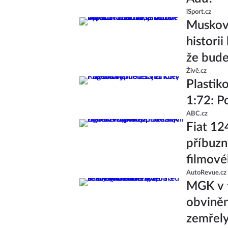
iSport.cz
Muskova
histori
že bude
Živě.cz
Plasti
1:72: P
ABC.cz
Fiat 12
příbuzný
filmové
AutoRevue.cz
MGK v t
obviněn
zemřely