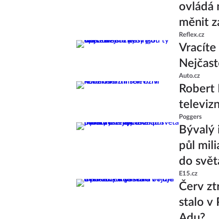
ovládá 
měnit z
Reflex.cz
Vracíte
Nejčastě
Auto.cz
Robert 
televiz
Poggers
Bývalý 
půl mili
do svět
E15.cz
Červ ztr
stalo v
Adu?