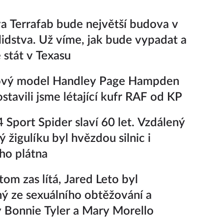
 Terrafab bude největší budova v
i lidstva. Už víme, jak bude vypadat a
 stát v Texasu
kový model Handley Page Hampden
ostavili jsme létající kufr RAF od KP
4 Sport Spider slaví 60 let. Vzdálený
 žigulíku byl hvězdou silnic i
ho plátna
om zas lítá, Jared Leto byl
ý ze sexuálního obtěžování a
 Bonnie Tyler a Mary Morello