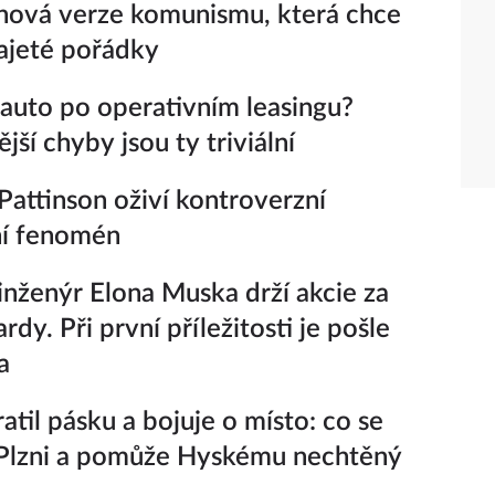
nová verze komunismu, která chce
ajeté pořádky
 auto po operativním leasingu?
jší chyby jsou ty triviální
Pattinson oživí kontroverzní
ní fenomén
inženýr Elona Muska drží akcie za
ardy. Při první příležitosti je pošle
a
atil pásku a bojuje o místo: co se
 Plzni a pomůže Hyskému nechtěný