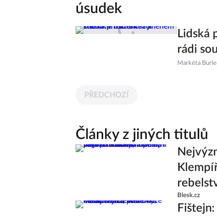
úsudek
Lidská 
rádi so
Markéta Burl
PŘEDCHOZÍ
Články z jiných titulů
Nejvýzn
Klempíř
rebelstv
Blesk.cz
Fištejn