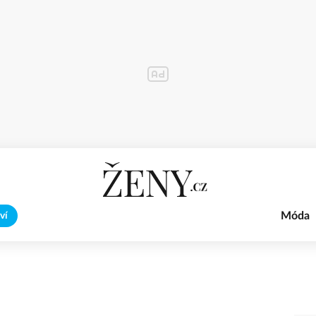
Móda
ví