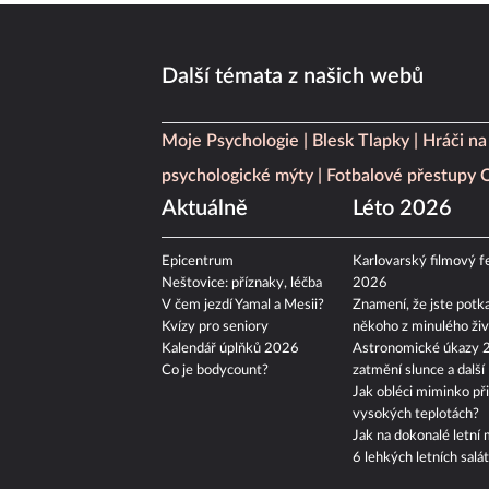
Další témata z našich webů
Moje Psychologie
Blesk Tlapky
Hráči na
psychologické mýty
Fotbalové přestupy
Aktuálně
Léto 2026
Epicentrum
Karlovarský filmový fe
Neštovice: příznaky, léčba
2026
V čem jezdí Yamal a Mesii?
Znamení, že jste potka
Kvízy pro seniory
někoho z minulého živ
Kalendář úplňků 2026
Astronomické úkazy 
Co je bodycount?
zatmění slunce a další
Jak obléci miminko při
vysokých teplotách?
Jak na dokonalé letní 
6 lehkých letních salá