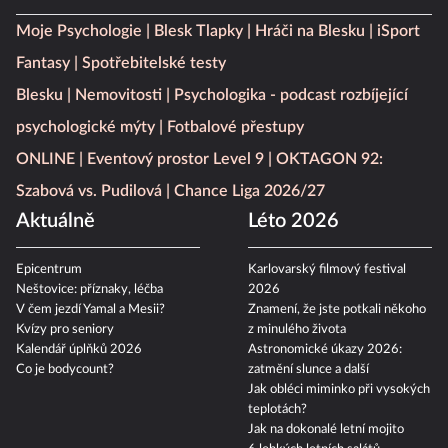
Moje Psychologie
Blesk Tlapky
Hráči na Blesku
iSport
Fantasy
Spotřebitelské testy
Blesku
Nemovitosti
Psychologika - podcast rozbíjející
psychologické mýty
Fotbalové přestupy
ONLINE
Eventový prostor Level 9
OKTAGON 92:
Szabová vs. Pudilová
Chance Liga 2026/27
Aktuálně
Léto 2026
Epicentrum
Karlovarský filmový festival
Neštovice: příznaky, léčba
2026
V čem jezdí Yamal a Mesii?
Znamení, že jste potkali někoho
Kvízy pro seniory
z minulého života
Kalendář úplňků 2026
Astronomické úkazy 2026:
Co je bodycount?
zatmění slunce a další
Jak obléci miminko při vysokých
teplotách?
Jak na dokonalé letní mojito