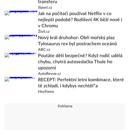
transferu
iSport.cz
Jak na počítači používat Netflix v co
nejlepší podobě? Rozlišení 4K běží nově i
v Chromu
Živě.cz
Nový král druhohor: Obří mořský plaz
Tylosaurus rex byl postrachem oceánů
ABC.cz
Poutáte děti bezpečně? Když rodič udělá
chybu, chytrá autosedačka Thule ho
upozorní
AutoRevue.cz
RECEPT: Perfektní letní kombinace, které
tě zchladí, i kdybys nechtěl*a
HeyFomo