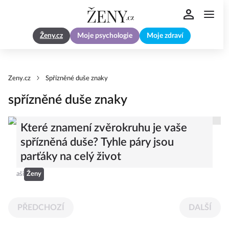
Ženy.cz
Moje psychologie
Moje zdraví
Zeny.cz
Spřízněné duše znaky
spřízněné duše znaky
Které znamení zvěrokruhu je vaše
spřízněná duše? Tyhle páry jsou
parťáky na celý život
aši
Ženy
PŘEDCHOZÍ
DALŠÍ