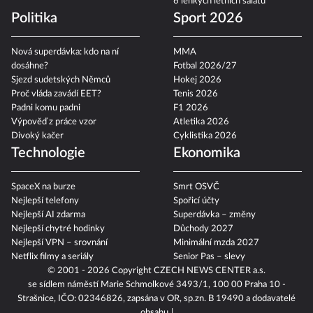
6 lehkých letních salátů
Politika
Sport 2026
Nová superdávka: kdo na ní
MMA
dosáhne?
Fotbal 2026/27
Sjezd sudetských Němců
Hokej 2026
Proč vláda zavádí EET?
Tenis 2026
Padni komu padni
F1 2026
Výpověď z práce vzor
Atletika 2026
Divoký kačer
Cyklistika 2026
Technologie
Ekonomika
SpaceX na burze
Smrt OSVČ
Nejlepší telefony
Spořicí účty
Nejlepší AI zdarma
Superdávka – změny
Nejlepší chytré hodinky
Důchody 2027
Nejlepší VPN – srovnání
Minimální mzda 2027
Netflix filmy a seriály
Senior Pas – slevy
© 2001 - 2026 Copyright
CZECH NEWS CENTER a.s.
se sídlem náměstí Marie Schmolkové 3493/1, 100 00 Praha 10 -
Strašnice, IČO: 02346826, zapsána v OR, sp.zn. B 19490 a dodavatelé
obsahu