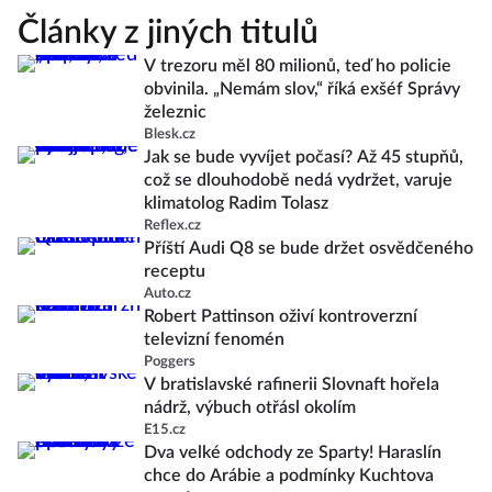
Články z jiných titulů
V trezoru měl 80 milionů, teď ho policie
obvinila. „Nemám slov,“ říká exšéf Správy
železnic
Blesk.cz
Jak se bude vyvíjet počasí? Až 45 stupňů,
což se dlouhodobě nedá vydržet, varuje
klimatolog Radim Tolasz
Reflex.cz
Příští Audi Q8 se bude držet osvědčeného
receptu
Auto.cz
Robert Pattinson oživí kontroverzní
televizní fenomén
Poggers
V bratislavské rafinerii Slovnaft hořela
nádrž, výbuch otřásl okolím
E15.cz
Dva velké odchody ze Sparty! Haraslín
chce do Arábie a podmínky Kuchtova