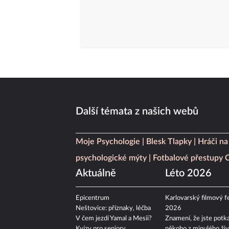
Další témata z našich webů
Moje Psychologie
Blesk Tlapky
Hráči na
psychologické mýty
Fotbalové přestupy
Aktuálně
Léto 2026
Epicentrum
Karlovarský filmový fe
Neštovice: příznaky, léčba
2026
V čem jezdí Yamal a Mesii?
Znamení, že jste potka
Kvízy pro seniory
někoho z minulého živ