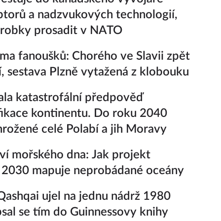
ptorů a nadzvukových technologií,
ýrobky prosadit v NATO
ima fanoušků: Chorého ve Slavii zpět
í, sestava Plzně vytažená z klobouku
la katastrofální předpověď
fikace kontinentu. Do roku 2040
rožené celé Polabí a jih Moravy
ví mořského dna: Jak projekt
 2030 mapuje neprobádané oceány
Qashqai ujel na jednu nádrž 1980
sal se tím do Guinnessovy knihy