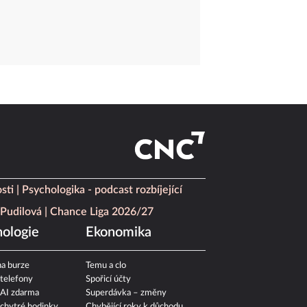
sti
Psychologika - podcast rozbíjející
Pudilová
Chance Liga 2026/27
ologie
Ekonomika
a burze
Temu a clo
 telefony
Spořicí účty
 AI zdarma
Superdávka – změny
 chytré hodinky
Chybějící roky k důchodu