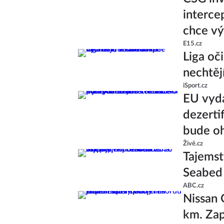
interce
chce v
E15.cz
Liga oč
nechtěj
iSport.cz
EU vyda
dezerti
bude oh
Živě.cz
Tajemst
Seabed
ABC.cz
Nissan 
km. Zap