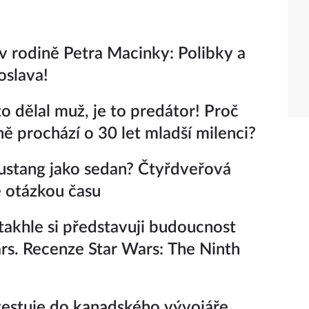
v rodině Petra Macinky: Polibky a
oslava!
o dělal muž, je to predátor! Proč
 prochází o 30 let mladší milenci?
stang jako sedan? Čtyřdveřová
e otázkou času
takhle si představuji budoucnost
rs. Recenze Star Wars: The Ninth
estuje do kanadského vývojáře