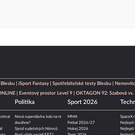
 Blesku
iSport Fantasy
Spotřebitelské testy Blesku
Nemovito
 ONLINE
Eventový prostor Level 9
OKTAGON 92: Szabová vs. 
Politika
Sport 2026
Techn
stival
Nová superdávka: kdo na ní
MMA
SpaceX n
dosáhne?
Fotbal 2026/27
Nejlepší
li
Sjezd sudetských Němců
Hokej 2026
Nejlepší
ota
Proč vláda zavádí EET?
Tenis 2026
Nejlepší