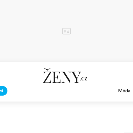
Móda
ví