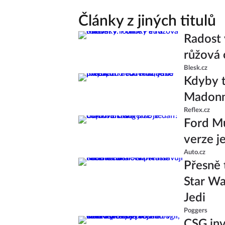
Články z jiných titulů
Radost 
růžová 
Blesk.cz
Kdyby t
Madonně
Reflex.cz
Ford Mu
verze j
Auto.cz
Přesně 
Star Wa
Jedi
Poggers
CSG inv