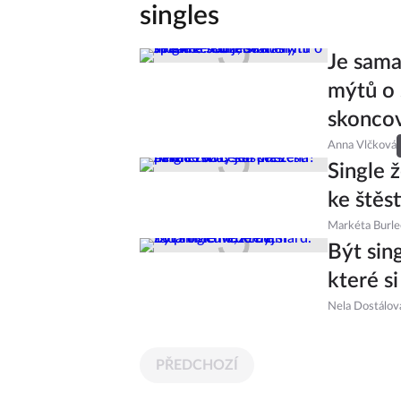
singles
Je sama.
mýtů o 
skonco
Anna Vlčková
Single 
ke štěs
Markéta Burl
Být sin
které s
Nela Dostálov
PŘEDCHOZÍ