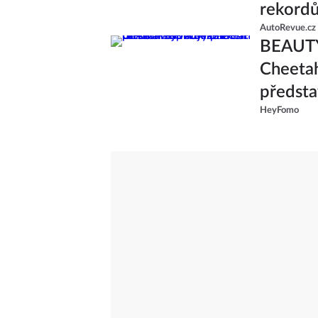
rekord
AutoRevue.cz
BEAUTY
Cheetah
předsta
HeyFomo