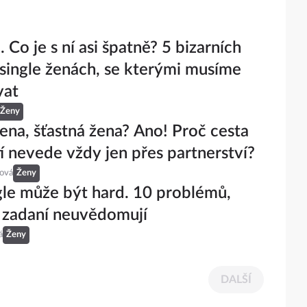
 Co je s ní asi špatně? 5 bizarních
single ženách, se kterými musíme
vat
Ženy
žena, šťastná žena? Ano! Proč cesta
tí nevede vždy jen přes partnerství?
eová
Ženy
gle může být hard. 10 problémů,
i zadaní neuvědomují
á
Ženy
DALŠÍ