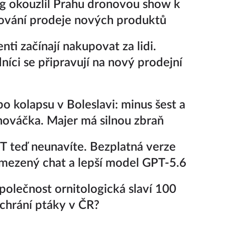
 okouzlil Prahu dronovou show k
ování prodeje nových produktů
enti začínají nakupovat za lidi.
íci se připravují na nový prodejní
po kolapsu v Boleslavi: minus šest a
nováčka. Majer má silnou zbraň
 teď neunavíte. Bezplatná verze
ezený chat a lepší model GPT-5.6
polečnost ornitologická slaví 100
k chrání ptáky v ČR?