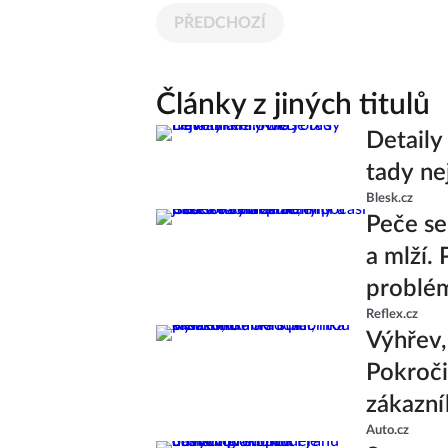
PŘEDCHOZÍ
Články z jiných titulů
Detaily
tady ne
Blesk.cz
Peče se
a mlží.
problé
Reflex.cz
Výhřev, 
Pokroči
zákazní
Auto.cz