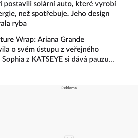
 postavili solární auto, které vyrobí
ergie, než spotřebuje. Jeho design
vala ryba
ture Wrap: Ariana Grande
ila o svém ústupu z veřejného
a Sophia z KATSEYE si dává pauzu
iny