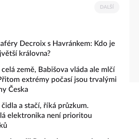
DALŠÍ
 aféry Decroix s Havránkem: Kdo je
jvětší královna?
 celá země, Babišova vláda ale mlčí
 Přitom extrémy počasí jsou trvalými
my Česka
čidla a stačí, říká průzkum.
lá elektronika není prioritou
ků