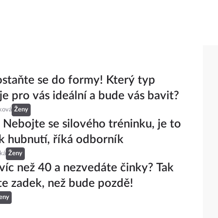
ostaňte se do formy! Který typ
je pro vás ideální a bude vás bavit?
ková
Ženy
: Nebojte se silového tréninku, je to
 k hubnutí, říká odborník
ká
Ženy
víc než 40 a nezvedáte činky? Tak
e zadek, než bude pozdě!
eny