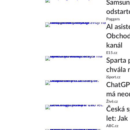
Samsung
odstart
Poggers
AI asist
Obchodn
kanál
E15.cz
Sparta 
chvála 
iSport.cz
ChatGPT
má neom
Živě.cz
Česká s
let: Ja
ABC.cz