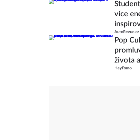
Studenti
více en
inspiro
AutoRevue.cz
Pop Cul
promluv
života 
HeyFomo
od skup