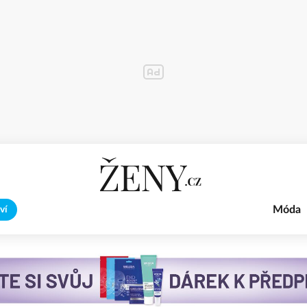
Móda
ví