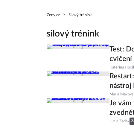
Zeny.cz
Silový trénink
silový trénink
Test: D
cvičení 
Kateřina Horá
Restart
nástroj
Marie Makovs
Je vám 
zvednět
Lucie Zadák
Ž