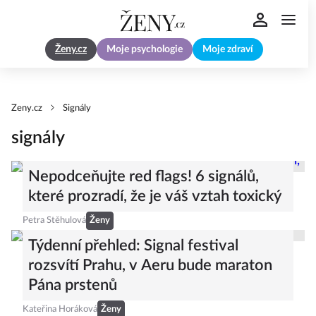
Ženy.cz
Moje psychologie
Moje zdraví
Zeny.cz
Signály
signály
Nepodceňujte red flags! 6 signálů,
které prozradí, že je váš vztah toxický
Petra Stěhulová
Ženy
Týdenní přehled: Signal festival
rozsvítí Prahu, v Aeru bude maraton
Pána prstenů
Kateřina Horáková
Ženy