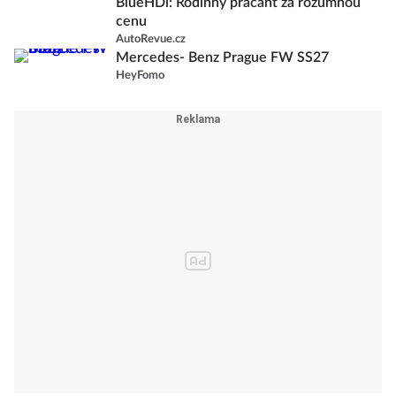
BlueHDi: Rodinný pracant za rozumnou
cenu
AutoRevue.cz
Mercedes- Benz Prague FW SS27
HeyFomo