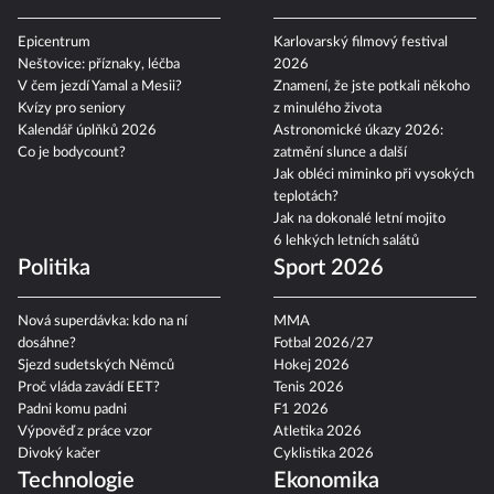
Epicentrum
Karlovarský filmový festival
Neštovice: příznaky, léčba
2026
V čem jezdí Yamal a Mesii?
Znamení, že jste potkali někoho
Kvízy pro seniory
z minulého života
Kalendář úplňků 2026
Astronomické úkazy 2026:
Co je bodycount?
zatmění slunce a další
Jak obléci miminko při vysokých
teplotách?
Jak na dokonalé letní mojito
6 lehkých letních salátů
Politika
Sport 2026
Nová superdávka: kdo na ní
MMA
dosáhne?
Fotbal 2026/27
Sjezd sudetských Němců
Hokej 2026
Proč vláda zavádí EET?
Tenis 2026
Padni komu padni
F1 2026
Výpověď z práce vzor
Atletika 2026
Divoký kačer
Cyklistika 2026
Technologie
Ekonomika