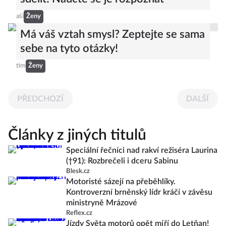
aši
Ženy
Má váš vztah smysl? Zeptejte se sama
sebe na tyto otázky!
tim
Ženy
PŘEDCHOZÍ
DALŠÍ
Články z jiných titulů
Speciální řečníci nad rakví režiséra Laurina
(†91): Rozbrečeli i dceru Sabinu
Blesk.cz
Motoristé sázejí na přeběhlíky.
Kontroverzní brněnský lídr kráčí v závěsu
ministryně Mrázové
Reflex.cz
Jízdy Světa motorů opět míří do Letňan!