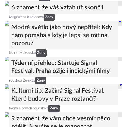
6 znamení, že váš vztah už skončil
Magdaléna Kadlecová
Ženy
Modré světlo jako nový nepřítel: Kdy
nám pomáhá a kdy je lepší se mít na
pozoru?
Marie Makovská
Ženy
Týdenní přehled: Startuje Signal
Festival, Praha ožije i indickými filmy
redakce Ženy.cz
Ženy
Kulturní tip: Začíná Signal Festival.
Které budovy v Praze roztančí?
Ivona Horváth Souralová
Ženy
9 znamení, že vám chce vesmír něco
sdělit! Naučte se je rozpoznat