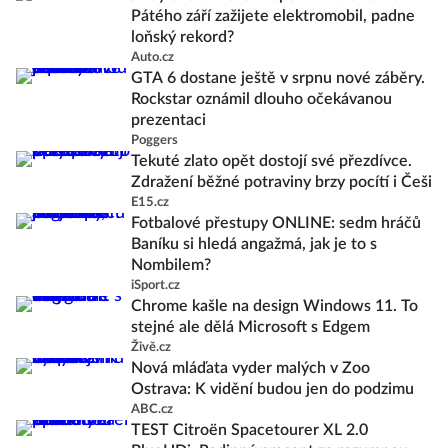
Pátého září zažijete elektromobil, padne
loňský rekord?
Auto.cz
GTA 6 dostane ještě v srpnu nové záběry.
Rockstar oznámil dlouho očekávanou
prezentaci
Poggers
Tekuté zlato opět dostojí své přezdívce.
Zdražení běžné potraviny brzy pocítí i Češi
E15.cz
Fotbalové přestupy ONLINE: sedm hráčů
Baníku si hledá angažmá, jak je to s
Nombilem?
iSport.cz
Chrome kašle na design Windows 11. To
stejné ale dělá Microsoft s Edgem
Živě.cz
Nová mláďata vyder malých v Zoo
Ostrava: K vidění budou jen do podzimu
ABC.cz
TEST Citroën Spacetourer XL 2.0