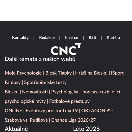
Kontakty
Redakce
Inzerce
RSS
Kariéra
Další témata z našich webů
Moje Psychologie
Blesk Tlapky
Hráči na Blesku
iSport
Fantasy
Spotřebitelské testy
Blesku
Nemovitosti
Psychologika - podcast rozbíjející
psychologické mýty
Fotbalové přestupy
ONLINE
Eventový prostor Level 9
OKTAGON 92:
Szabová vs. Pudilová
Chance Liga 2026/27
Aktuálně
Léto 2026