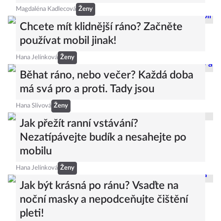
Magdaléna Kadlecová
Ženy
Chcete mít klidnější ráno? Začněte
používat mobil jinak!
Hana Jelínková
Ženy
Běhat ráno, nebo večer? Každá doba
má svá pro a proti. Tady jsou
Hana Slívová
Ženy
Jak přežít ranní vstávání?
Nezatípávejte budík a nesahejte po
mobilu
Hana Jelínková
Ženy
Jak být krásná po ránu? Vsaďte na
noční masky a nepodceňujte čištění
pleti!