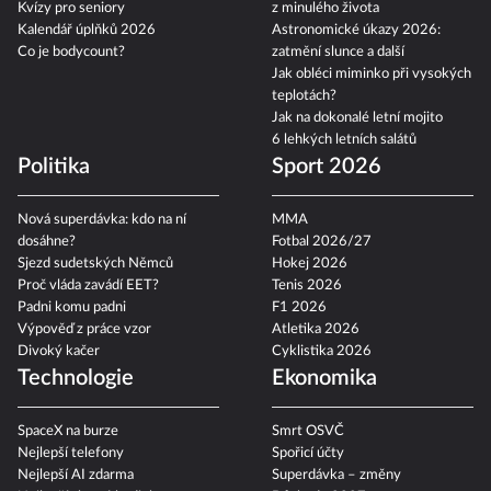
Kvízy pro seniory
z minulého života
Kalendář úplňků 2026
Astronomické úkazy 2026:
Co je bodycount?
zatmění slunce a další
Jak obléci miminko při vysokých
teplotách?
Jak na dokonalé letní mojito
6 lehkých letních salátů
Politika
Sport 2026
Nová superdávka: kdo na ní
MMA
dosáhne?
Fotbal 2026/27
Sjezd sudetských Němců
Hokej 2026
Proč vláda zavádí EET?
Tenis 2026
Padni komu padni
F1 2026
Výpověď z práce vzor
Atletika 2026
Divoký kačer
Cyklistika 2026
Technologie
Ekonomika
SpaceX na burze
Smrt OSVČ
Nejlepší telefony
Spořicí účty
Nejlepší AI zdarma
Superdávka – změny