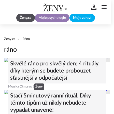
Ženy.cz
Moje psychologie
Moje zdraví
Zeny.cz
Ráno
ráno
Skvělé ráno pro skvělý den: 4 rituály,
díky kterým se budete probouzet
šťastnější a odpočatější
Monika Otmarová
Ženy
Stačí 5minutový ranní rituál. Díky
těmto tipům už nikdy nebudete
vypadat unaveně!