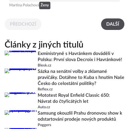
Martina Polachová
Ženy
PŘEDCHOZÍ
DALŠÍ
Články z jiných titulů
Exministryně s Havránkem dováděli v
Polsku: První slova Decroix i Havránkové!
Blesk.cz
Sázka na senátní volby a zklamané
pravičáky. Dotáhne to Kuba s hnutím Naše
Česko do celostátní politiky?
Reflex.cz
Mototest Royal Enfield Classic 650:
Návrat do čtyřicátých let
Auto.cz
Samsung okouzlil Prahu dronovou show k
odstartování prodeje nových produktů
Poggers