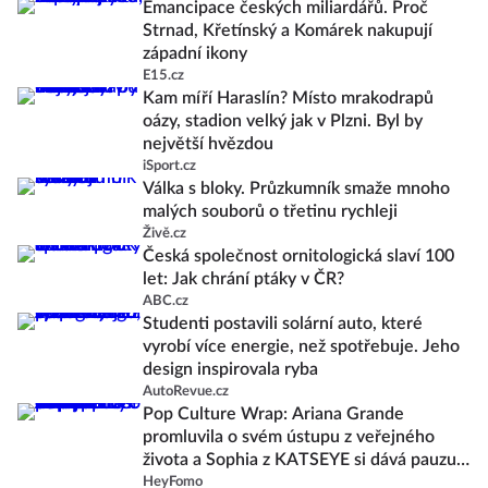
Emancipace českých miliardářů. Proč
Strnad, Křetínský a Komárek nakupují
západní ikony
E15.cz
Kam míří Haraslín? Místo mrakodrapů
oázy, stadion velký jak v Plzni. Byl by
největší hvězdou
iSport.cz
Válka s bloky. Průzkumník smaže mnoho
malých souborů o třetinu rychleji
Živě.cz
Česká společnost ornitologická slaví 100
let: Jak chrání ptáky v ČR?
ABC.cz
Studenti postavili solární auto, které
vyrobí více energie, než spotřebuje. Jeho
design inspirovala ryba
AutoRevue.cz
Pop Culture Wrap: Ariana Grande
promluvila o svém ústupu z veřejného
života a Sophia z KATSEYE si dává pauzu
od skupiny
HeyFomo