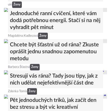
uki
Ženy
Jednoduché ranní cvičení, které vám
dodá potřebnou energii. Stačí si na něj
vyhradit pět minut
Magdaléna Kadlecová
Ženy
Chcete být šťastní už od rána? Zkuste
oprášit jednu snadnou zapomenutou
metodu
Barbora Šťastná
Ženy
Stresují vás rána? Tady jsou tipy, jak z
nich udělat nejefektivnější část dne
Zdenka Tomis
Ženy
Pět jednoduchých triků, jak začít den
bez stresu a být víc kreativní