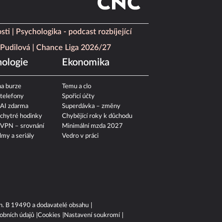
sti
Psychologika - podcast rozbíjející
Pudilová
Chance Liga 2026/27
ologie
Ekonomika
a burze
Temu a clo
 telefony
Spořicí účty
 AI zdarma
Superdávka – změny
 chytré hodinky
Chybějící roky k důchodu
 VPN – srovnání
Minimální mzda 2027
ilmy a seriály
Vedro v práci
n. B 19490 a dodavatelé obsahu
obních údajů
Cookies
Nastavení soukromí