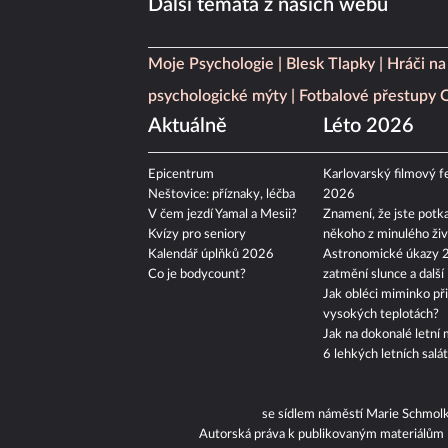
Další témata z našich webů
Moje Psychologie
Blesk Tlapky
Hráči na
psychologické mýty
Fotbalové přestupy
Aktuálně
Léto 2026
Epicentrum
Karlovarský filmový fe
Neštovice: příznaky, léčba
2026
V čem jezdí Yamal a Mesii?
Znamení, že jste potka
Kvízy pro seniory
někoho z minulého živ
Kalendář úplňků 2026
Astronomické úkazy 
Co je bodycount?
zatmění slunce a další
Jak obléci miminko při
vysokých teplotách?
Jak na dokonalé letní 
6 lehkých letních salá
se sídlem náměstí Marie Schmol
Autorská práva k publikovaným materiálům