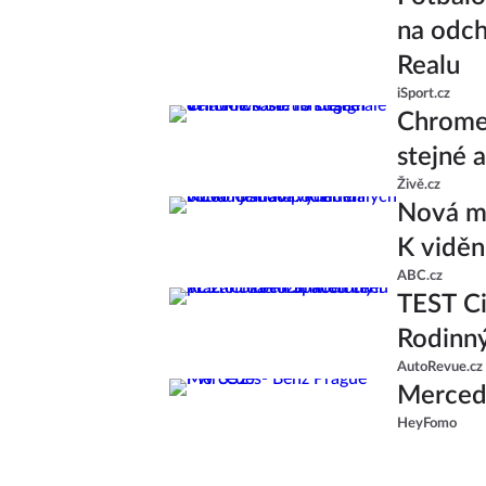
na odch
Realu
iSport.cz
Chrome 
stejné 
Živě.cz
Nová ml
K viděn
ABC.cz
TEST Ci
Rodinný
AutoRevue.cz
Merced
HeyFomo