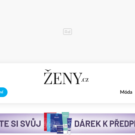
Móda
ví