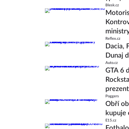
Blesk.cz
Motoris
Kontrov
minist
Reflex.cz
Dacia, F
Dunaj d
Auto.cz
GTA 6 d
Rocksta
prezent
Poggers
Obří ob
kupuje 
E15.cz
Fotbal