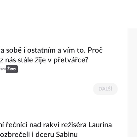
a sobě i ostatním a vím to. Proč
z nás stále žije v přetvářce?
eová
Ženy
DALŠÍ
í řečníci nad rakví režiséra Laurina
Rozbrečeli i dceru Sabinu