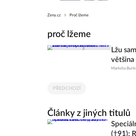
Zeny.cz
Proč lžeme
proč lžeme
Lžu sam
většina 
Markéta Burl
PŘEDCHOZÍ
Články z jiných titulů
Speciáln
(†91): 