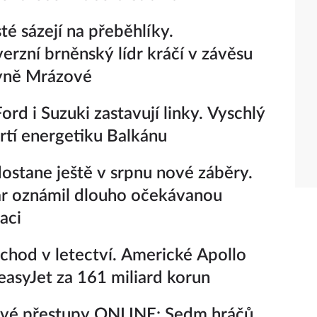
té sázejí na přeběhlíky.
erzní brněnský lídr kráčí v závěsu
ryně Mrázové
ord i Suzuki zastavují linky. Vyschlý
rtí energetiku Balkánu
ostane ještě v srpnu nové záběry.
r oznámil dlouho očekávanou
aci
chod v letectví. Americké Apollo
easyJet za 161 miliard korun
ové přestupy ONLINE: Sedm hráčů