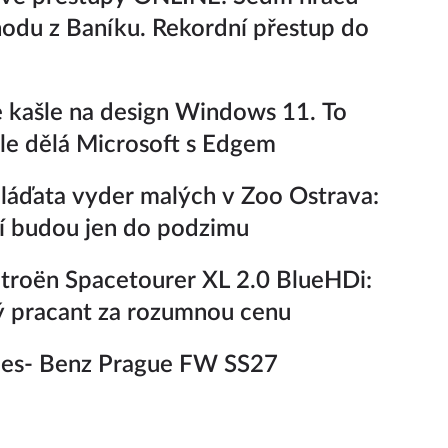
odu z Baníku. Rekordní přestup do
kašle na design Windows 11. To
ale dělá Microsoft s Edgem
áďata vyder malých v Zoo Ostrava:
í budou jen do podzimu
troën Spacetourer XL 2.0 BlueHDi:
 pracant za rozumnou cenu
es- Benz Prague FW SS27