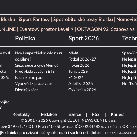
 Blesku
iSport Fantasy
Spotřebitelské testy Blesku
Nemovito
 ONLINE
Eventový prostor Level 9
OKTAGON 92: Szabová vs. 
Politika
Sport 2026
Techn
stival
Nová superdávka: kdo na ní
MMA
SpaceX n
dosáhne?
Fotbal 2026/27
Nejlepší
li
Sjezd sudetských Němců
Hokej 2026
Nejlepší
ota
Proč vláda zavádí EET?
Tenis 2026
Nejlepší
2026:
Padni komu padni
F1 2026
Nejlepší
Výpověď z práce vzor
Atletika 2026
Netflix f
Divoký kačer
Cyklistika 2026
mojito
tů
Kontakty
Redakce
Inzerce
RSS
Kariéra
© 2001 - 2026 Copyright
CZECH NEWS CENTER a.s.
kové 3493/1, 100 00 Praha 10 - Strašnice, IČO: 02346826, zapsána v OR, sp.z
Podmínky pro užívání služby informační společnosti
Informace o zpracování os