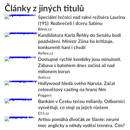
Články z jiných titulů
Speciální řečníci nad rakví režiséra Laurina
(†91): Rozbrečeli i dceru Sabinu
Blesk.cz
Kandidatura Karla Řehky do Senátu budí
pozdvižení. Ministr Zůna ho kritizuje,
konkurenti haní i chválí
Reflex.cz
Dostupné rychlé kombíky jsou minulostí.
Zábava s batohem dnes začíná až nad
milionem korun
Auto.cz
Hollywood hledá svého Naruta. Začal
celosvětový casting na hraný film
Poggers
Bankám v Česku tečou miliardy. Odborníci
vysvětlují, co stojí za jejich růstem
E15.cz
Artisu pomáhá divočák ze Slavie: neumí
moc anglicky a někdy vyděsí trenéra. Čím?