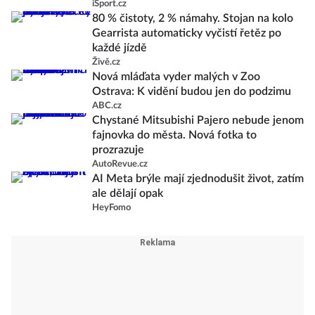
iSport.cz
80 % čistoty, 2 % námahy. Stojan na kolo
Gearrista automaticky vyčistí řetěz po
každé jízdě
Živě.cz
Nová mláďata vyder malých v Zoo
Ostrava: K vidění budou jen do podzimu
ABC.cz
Chystané Mitsubishi Pajero nebude jenom
fajnovka do města. Nová fotka to
prozrazuje
AutoRevue.cz
AI Meta brýle mají zjednodušit život, zatím
ale dělají opak
HeyFomo