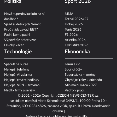
Politika
Sport 2026
Nová superdávka: kdo na ní
MMA
dosáhne?
Fotbal 2026/27
Sjezd sudetských Němců
Hokej 2026
Proč vláda zavádí EET?
Tenis 2026
Padni komu padni
F1 2026
Výpověď z práce vzor
Atletika 2026
Divoký kačer
Cyklistika 2026
Technologie
Ekonomika
SpaceX na burze
Temu a clo
Nejlepší telefony
Spořicí účty
Nejlepší AI zdarma
Superdávka – změny
Nejlepší chytré hodinky
Chybějící roky k důchodu
Nejlepší VPN – srovnání
Minimální mzda 2027
Netflix filmy a seriály
Vedro v práci
© 2001 - 2026 Copyright
CZECH NEWS CENTER a.s.
se sídlem náměstí Marie Schmolkové 3493/1, 100 00 Praha 10 -
Strašnice, IČO: 02346826, zapsána v OR, sp.zn. B 19490 a dodavatelé
obsahu
Autorská práva k publikovaným materiálům