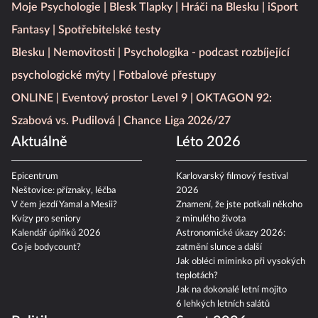
Moje Psychologie
Blesk Tlapky
Hráči na Blesku
iSport
Fantasy
Spotřebitelské testy
Blesku
Nemovitosti
Psychologika - podcast rozbíjející
psychologické mýty
Fotbalové přestupy
ONLINE
Eventový prostor Level 9
OKTAGON 92:
Szabová vs. Pudilová
Chance Liga 2026/27
Aktuálně
Léto 2026
Epicentrum
Karlovarský filmový festival
Neštovice: příznaky, léčba
2026
V čem jezdí Yamal a Mesii?
Znamení, že jste potkali někoho
Kvízy pro seniory
z minulého života
Kalendář úplňků 2026
Astronomické úkazy 2026:
Co je bodycount?
zatmění slunce a další
Jak obléci miminko při vysokých
teplotách?
Jak na dokonalé letní mojito
6 lehkých letních salátů