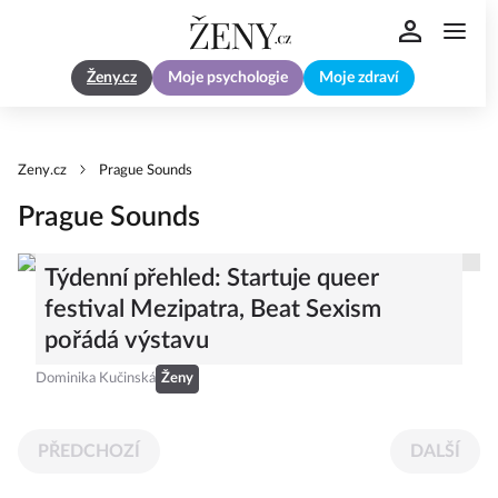
Ženy.cz
Moje psychologie
Moje zdraví
Zeny.cz
Prague Sounds
Prague Sounds
Týdenní přehled: Startuje queer
festival Mezipatra, Beat Sexism
pořádá výstavu
Dominika Kučinská
Ženy
PŘEDCHOZÍ
DALŠÍ