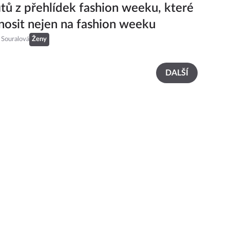
itů z přehlídek fashion weeku, které
nosit nejen na fashion weeku
 Souralová
Ženy
DALŠÍ