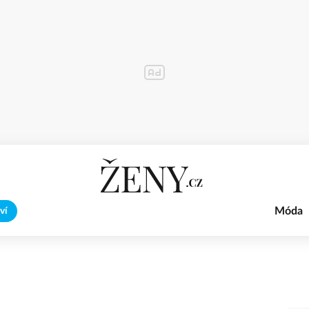
Móda
ví