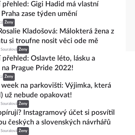
 přehled: Gigi Hadid má vlastní
 Praha zase týden umění
cz
Ženy
Rosalie Kladošová: Málokterá žena z
tu si troufne nosit věci ode mě
 Souralová
Ženy
 přehled: Oslavte léto, lásku a
 na Prague Pride 2022!
cz
Ženy
 week na parkovišti: Výjimka, která
d) už nebude opakovat!
 Souralová
Ženy
pírují? Instagramový účet si posvítil
bu českých a slovenských návrhářů
 Souralová
Ženy