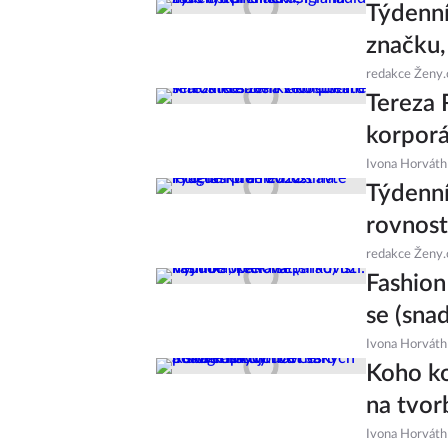
Týdenní
značku,
redakce Ženy.
Tereza 
korporá
Ivona Horváth
Týdenní
rovnost
redakce Ženy.
Fashion
se (sna
Ivona Horváth
Koho ko
na tvor
Ivona Horváth