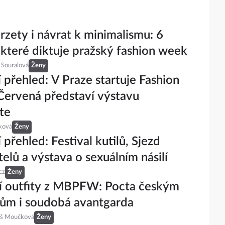
rzety i návrat k minimalismu: 6
 které diktuje pražský fashion week
 Souralová
Ženy
 přehled: V Praze startuje Fashion
ervená představí výstavu
te
ková
Ženy
 přehled: Festival kutilů, Sjezd
telů a výstava o sexuálním násilí
cz
Ženy
í outfity z MBPFW: Pocta českým
ům i soudobá avantgarda
eš Moučková
Ženy