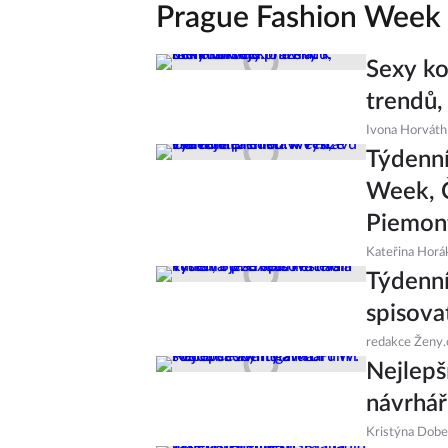
Prague Fashion Week
Sexy ko
trendů,
Ivona Horváth
Týdenní
Week, Č
Piemon
Kateřina Horá
Týdenní
spisova
redakce Ženy.
Nejlepš
návrhář
Kristýna Dob