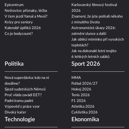
Epicentrum
Karlovarský filmový festival
Neštovice: příznaky, léčba
2026
V čem jezdí Yamal a Mesii?
Znamení, že jste potkali někoho
Kvízy pro seniory
z minulého života
Kalendář úplňků 2026
Astronomické úkazy 2026:
Co je bodycount?
zatmění slunce a další
Jak obléci miminko při vysokých
teplotách?
Jak na dokonalé letní mojito
6 lehkých letních salátů
Politika
Sport 2026
Nová superdávka: kdo na ní
MMA
dosáhne?
Fotbal 2026/27
Sjezd sudetských Němců
Hokej 2026
Proč vláda zavádí EET?
Tenis 2026
Padni komu padni
F1 2026
Výpověď z práce vzor
Atletika 2026
Divoký kačer
Cyklistika 2026
Technologie
Ekonomika