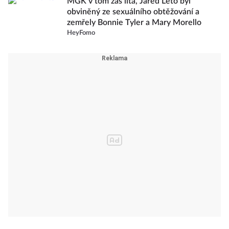
MGK v tom zas lítá, Jared Leto byl
obviněný ze sexuálního obtěžování a
zemřely Bonnie Tyler a Mary Morello
HeyFomo