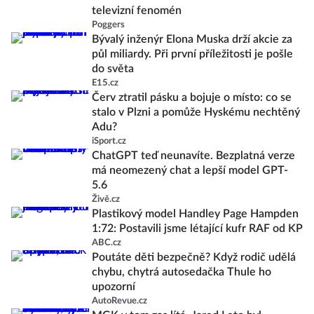
televizní fenomén
Poggers
Bývalý inženýr Elona Muska drží akcie za
půl miliardy. Při první příležitosti je pošle
do světa
E15.cz
Červ ztratil pásku a bojuje o místo: co se
stalo v Plzni a pomůže Hyskému nechtěný
Adu?
iSport.cz
ChatGPT teď neunavíte. Bezplatná verze
má neomezený chat a lepší model GPT-
5.6
Živě.cz
Plastikový model Handley Page Hampden
1:72: Postavili jsme létající kufr RAF od KP
ABC.cz
Poutáte děti bezpečně? Když rodič udělá
chybu, chytrá autosedačka Thule ho
upozorní
AutoRevue.cz