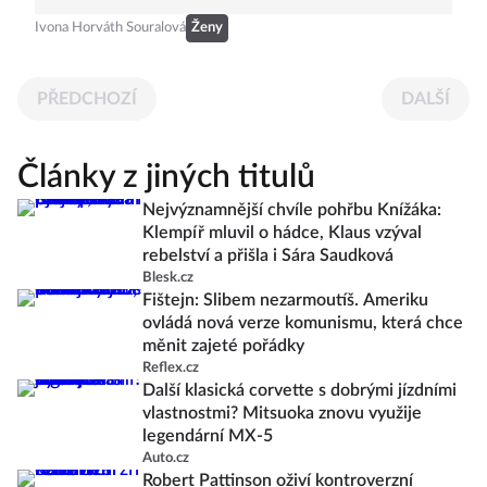
Ivona Horváth Souralová
Ženy
PŘEDCHOZÍ
DALŠÍ
Články z jiných titulů
Nejvýznamnější chvíle pohřbu Knížáka:
Klempíř mluvil o hádce, Klaus vzýval
rebelství a přišla i Sára Saudková
Blesk.cz
Fištejn: Slibem nezarmoutíš. Ameriku
ovládá nová verze komunismu, která chce
měnit zajeté pořádky
Reflex.cz
Další klasická corvette s dobrými jízdními
vlastnostmi? Mitsuoka znovu využije
legendární MX-5
Auto.cz
Robert Pattinson oživí kontroverzní