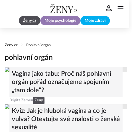
Ženy.cz
Moje psychologie
Moje zdraví
Zeny.cz
Pohlavní orgán
pohlavní orgán
Vagína jako tabu: Proč náš pohlavní
orgán pořád označujeme spojením
„tam dole“?
Brigita Zemen
Ženy
Kvíz: Jak je hluboká vagina a co je
vulva? Otestujte své znalosti o ženské
sexualitě