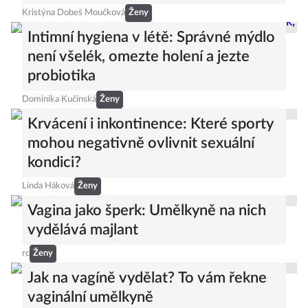
Kristýna Dobeš Moučková
Ženy
Intimní hygiena v létě: Správné mýdlo
není všelék, omezte holení a jezte
probiotika
Dominika Kučinská
Ženy
Krvácení i inkontinence: Které sporty
mohou negativně ovlivnit sexuální
kondici?
Linda Háková
Ženy
Vagina jako šperk: Umělkyně na nich
vydělává majlant
rc
Ženy
Jak na vagíně vydělat? To vám řekne
vaginální umělkyně