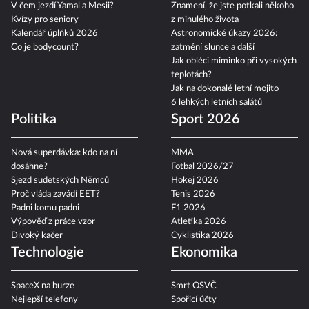
V čem jezdí Yamal a Mesii?
Znamení, že jste potkali někoho
Kvízy pro seniory
z minulého života
Kalendář úplňků 2026
Astronomické úkazy 2026:
Co je bodycount?
zatmění slunce a další
Jak obléci miminko při vysokých
teplotách?
Jak na dokonalé letní mojito
6 lehkých letních salátů
Politika
Sport 2026
Nová superdávka: kdo na ní
MMA
dosáhne?
Fotbal 2026/27
Sjezd sudetských Němců
Hokej 2026
Proč vláda zavádí EET?
Tenis 2026
Padni komu padni
F1 2026
Výpověď z práce vzor
Atletika 2026
Divoký kačer
Cyklistika 2026
Technologie
Ekonomika
SpaceX na burze
Smrt OSVČ
Nejlepší telefony
Spořicí účty