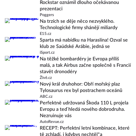
Rockstar oznámil dlouho očekávanou
prezentaci
Poggers
Na trzích se děje něco nezvyklého.
Technologické firmy shánějí miliardy
E15.cz
Sparta má nabídku na Haraslína! Ozval se
klub ze Saúdské Arábie, jedná se
iSport.cz
Na těžké bombardéry je Evropa příliš
malá, a tak Airbus začne společně s Francií
stavět dronodéry
Živě.cz
Nový král druhohor: Obří mořský plaz
Tylosaurus rex byl postrachem oceánů
ABC.cz
Perfektně udržovaná Škoda 110 L projela
Evropu a teď hledá nového dobrodruha.
Nezruinuje vás
AutoRevue.cz
RECEPT: Perfektní letní kombinace, které
tě zchladí, i kdybys nechtěl*a