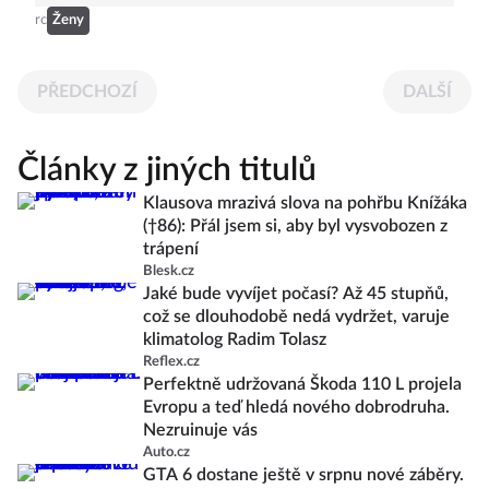
rc
Ženy
PŘEDCHOZÍ
DALŠÍ
Články z jiných titulů
Klausova mrazivá slova na pohřbu Knížáka
(†86): Přál jsem si, aby byl vysvobozen z
trápení
Blesk.cz
Jaké bude vyvíjet počasí? Až 45 stupňů,
což se dlouhodobě nedá vydržet, varuje
klimatolog Radim Tolasz
Reflex.cz
Perfektně udržovaná Škoda 110 L projela
Evropu a teď hledá nového dobrodruha.
Nezruinuje vás
Auto.cz
GTA 6 dostane ještě v srpnu nové záběry.