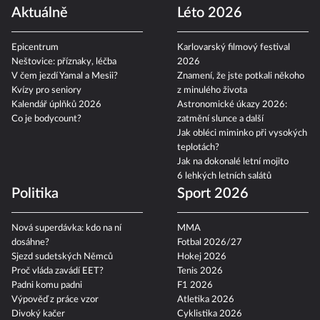
Aktuálně
Léto 2026
Epicentrum
Karlovarský filmový festival
Neštovice: příznaky, léčba
2026
V čem jezdí Yamal a Mesii?
Znamení, že jste potkali někoho
Kvízy pro seniory
z minulého života
Kalendář úplňků 2026
Astronomické úkazy 2026:
Co je bodycount?
zatmění slunce a další
Jak obléci miminko při vysokých
teplotách?
Jak na dokonalé letní mojito
6 lehkých letních salátů
Politika
Sport 2026
Nová superdávka: kdo na ní
MMA
dosáhne?
Fotbal 2026/27
Sjezd sudetských Němců
Hokej 2026
Proč vláda zavádí EET?
Tenis 2026
Padni komu padni
F1 2026
Výpověď z práce vzor
Atletika 2026
Divoký kačer
Cyklistika 2026