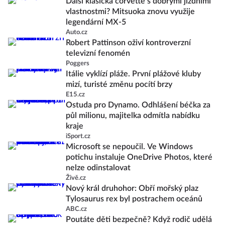
Další klasická corvette s dobrými jízdními
vlastnostmi? Mitsuoka znovu využije
legendární MX-5
Auto.cz
Robert Pattinson oživí kontroverzní
televizní fenomén
Poggers
Itálie vyklízí pláže. První plážové kluby
mizí, turisté změnu pocítí brzy
E15.cz
Ostuda pro Dynamo. Odhlášení béčka za
půl milionu, majitelka odmítla nabídku
kraje
iSport.cz
Microsoft se nepoučil. Ve Windows
potichu instaluje OneDrive Photos, které
nelze odinstalovat
Živě.cz
Nový král druhohor: Obří mořský plaz
Tylosaurus rex byl postrachem oceánů
ABC.cz
Poutáte děti bezpečně? Když rodič udělá