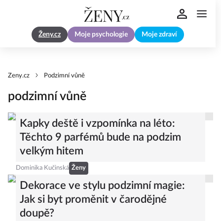
Ženy.cz
Moje psychologie
Moje zdraví
Zeny.cz
Podzimní vůně
podzimní vůně
Kapky deště i vzpomínka na léto:
Těchto 9 parfémů bude na podzim
velkým hitem
Dominika Kučinská
Ženy
Dekorace ve stylu podzimní magie:
Jak si byt proměnit v čarodějné
doupě?