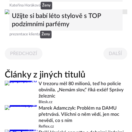
Kateřina Horáková
Ženy
Užijte si babí léto stylově s TOP
podzimními parfémy
prezentace klienta
Ženy
PŘEDCHOZÍ
DALŠÍ
Články z jiných titulů
V trezoru měl 80 milionů, teď ho policie
obvinila. „Nemám slov,“ říká exšéf Správy
železnic
Blesk.cz
Marek Adamczyk: Problém na DAMU
přetrvává. Všichni o něm vědí, jen moc
nevědí, co s ním
Reflex.cz