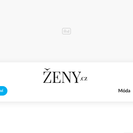
Móda
ví