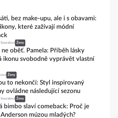
áti, bez make-upu, ale i s obavami:
ikony, které zažívají módní
ack
 Souralová
Ženy
n ne oběť. Pamela: Příběh lásky
 ikonu svobodně vyprávět vlastní
ková
Ženy
ou to nekončí: Styl inspirovaný
y ovládne následující sezonu
 Souralová
Ženy
 bimbo slaví comeback: Proč je
 Anderson múzou mladých?