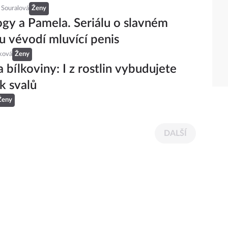
 Souralová
Ženy
ogy a Pamela. Seriálu o slavném
u vévodí mluvící penis
ková
Ženy
 bílkoviny: I z rostlin vybudujete
k svalů
Ženy
DALŠÍ