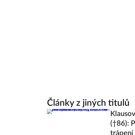
Články z jiných titulů
Klausov
(†86): 
trápení