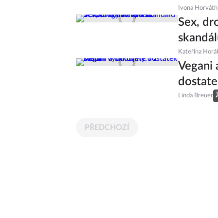
Ivona Horváth
Sex, dr
skandál
Kateřina Horá
Vegani a
dostate
Linda Breuer
PŘEDCHOZÍ