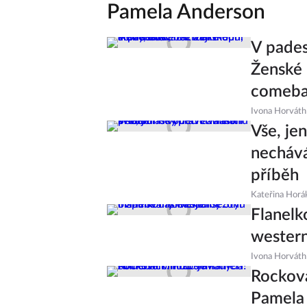
Pamela Anderson
V pades
Ženské 
comeb
Ivona Horváth
Vše, je
nechává
příběh
Kateřina Horá
Flanelk
western
Ivona Horváth
Rocková
Pamela