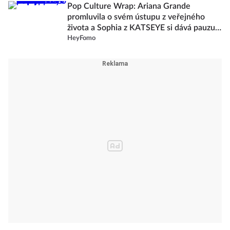
Pop Culture Wrap: Ariana Grande
promluvila o svém ústupu z veřejného
života a Sophia z KATSEYE si dává pauzu
od skupiny
HeyFomo