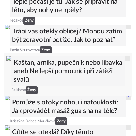
Teplé počasí je tu. Jak se připravit na
léto, aby nohy netrpěly?
redakce
Ženy
Trápí vás oteklý obličej? Mohou zatím
být zdravotní potíže. Jak to poznat?
Pavla Skurovcová
Ženy
Kaštan, arnika, pupečník nebo libavka
aneb Nejlepší pomocníci při zátěži
svalů
Reklama
Ženy
Pomůže s otoky nohou i nafouklostí:
Jak provádět masáž gua sha na těle?
Kristýna Dobeš Moučková
Ženy
Cítíte se oteklá? Díky těmto