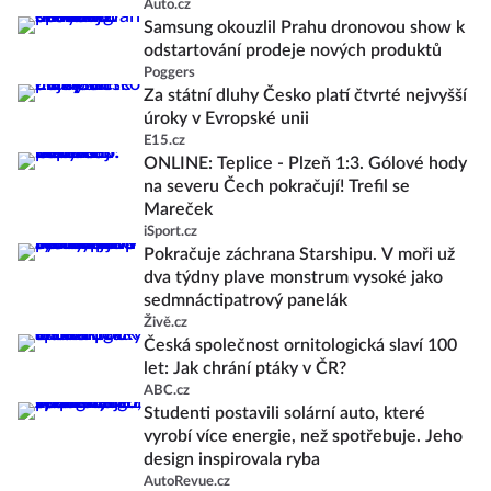
Auto.cz
Samsung okouzlil Prahu dronovou show k
odstartování prodeje nových produktů
Poggers
Za státní dluhy Česko platí čtvrté nejvyšší
úroky v Evropské unii
E15.cz
ONLINE: Teplice - Plzeň 1:3. Gólové hody
na severu Čech pokračují! Trefil se
Mareček
iSport.cz
Pokračuje záchrana Starshipu. V moři už
dva týdny plave monstrum vysoké jako
sedmnáctipatrový panelák
Živě.cz
Česká společnost ornitologická slaví 100
let: Jak chrání ptáky v ČR?
ABC.cz
Studenti postavili solární auto, které
vyrobí více energie, než spotřebuje. Jeho
design inspirovala ryba
AutoRevue.cz