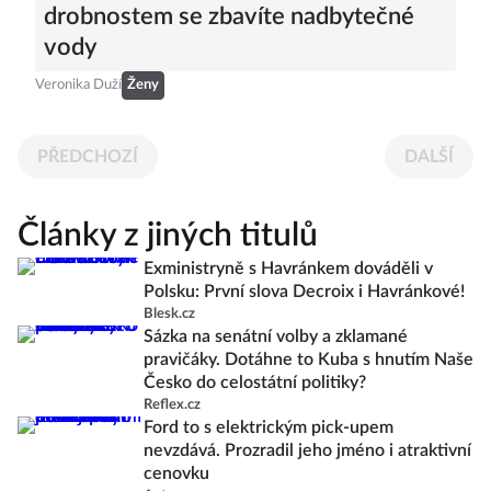
drobnostem se zbavíte nadbytečné
vody
Veronika Duží
Ženy
PŘEDCHOZÍ
DALŠÍ
Články z jiných titulů
Exministryně s Havránkem dováděli v
Polsku: První slova Decroix i Havránkové!
Blesk.cz
Sázka na senátní volby a zklamané
pravičáky. Dotáhne to Kuba s hnutím Naše
Česko do celostátní politiky?
Reflex.cz
Ford to s elektrickým pick-upem
nevzdává. Prozradil jeho jméno i atraktivní
cenovku