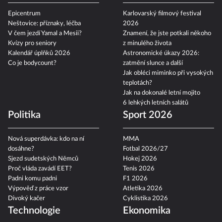
Epicentrum
Karlovarský filmový festival
Neštovice: příznaky, léčba
2026
V čem jezdí Yamal a Mesii?
Znamení, že jste potkali někoho
Kvízy pro seniory
z minulého života
Kalendář úplňků 2026
Astronomické úkazy 2026:
Co je bodycount?
zatmění slunce a další
Jak obléci miminko při vysokých
teplotách?
Jak na dokonalé letní mojito
6 lehkých letních salátů
Politika
Sport 2026
Nová superdávka: kdo na ní
MMA
dosáhne?
Fotbal 2026/27
Sjezd sudetských Němců
Hokej 2026
Proč vláda zavádí EET?
Tenis 2026
Padni komu padni
F1 2026
Výpověď z práce vzor
Atletika 2026
Divoký kačer
Cyklistika 2026
Technologie
Ekonomika