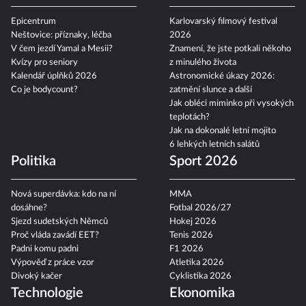
Epicentrum
Karlovarský filmový festival
Neštovice: příznaky, léčba
2026
V čem jezdí Yamal a Mesii?
Znamení, že jste potkali někoho
Kvízy pro seniory
z minulého života
Kalendář úplňků 2026
Astronomické úkazy 2026:
Co je bodycount?
zatmění slunce a další
Jak obléci miminko při vysokých
teplotách?
Jak na dokonalé letní mojito
6 lehkých letních salátů
Politika
Sport 2026
Nová superdávka: kdo na ní
MMA
dosáhne?
Fotbal 2026/27
Sjezd sudetských Němců
Hokej 2026
Proč vláda zavádí EET?
Tenis 2026
Padni komu padni
F1 2026
Výpověď z práce vzor
Atletika 2026
Divoký kačer
Cyklistika 2026
Technologie
Ekonomika