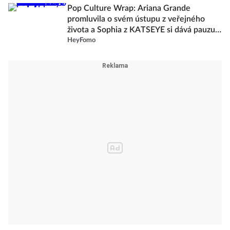
Pop Culture Wrap: Ariana Grande
promluvila o svém ústupu z veřejného
života a Sophia z KATSEYE si dává pauzu
od skupiny
HeyFomo