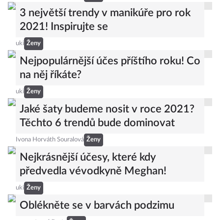
3 největší trendy v manikúře pro rok
2021! Inspirujte se
uki
Ženy
Nejpopulárnější účes příštího roku! Co
na něj říkáte?
uki
Ženy
Jaké šaty budeme nosit v roce 2021?
Těchto 6 trendů bude dominovat
Ivona Horváth Souralová
Ženy
Nejkrásnější účesy, které kdy
předvedla vévodkyně Meghan!
uki
Ženy
Oblékněte se v barvách podzimu