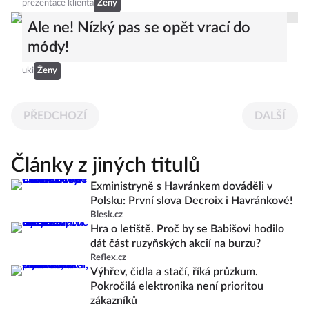
prezentace klienta
Ženy
Ale ne! Nízký pas se opět vrací do
módy!
uki
Ženy
PŘEDCHOZÍ
DALŠÍ
Články z jiných titulů
Exministryně s Havránkem dováděli v
Polsku: První slova Decroix i Havránkové!
Blesk.cz
Hra o letiště. Proč by se Babišovi hodilo
dát část ruzyňských akcií na burzu?
Reflex.cz
Výhřev, čidla a stačí, říká průzkum.
Pokročilá elektronika není prioritou
zákazníků