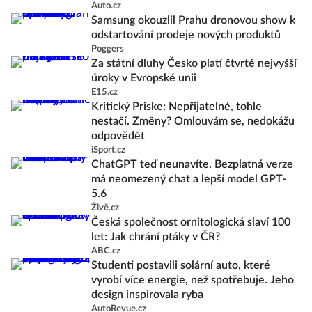
Auto.cz
Samsung okouzlil Prahu dronovou show k
odstartování prodeje nových produktů
Poggers
Za státní dluhy Česko platí čtvrté nejvyšší
úroky v Evropské unii
E15.cz
Kritický Priske: Nepřijatelné, tohle
nestačí. Změny? Omlouvám se, nedokážu
odpovědět
iSport.cz
ChatGPT teď neunavíte. Bezplatná verze
má neomezený chat a lepší model GPT-
5.6
Živě.cz
Česká společnost ornitologická slaví 100
let: Jak chrání ptáky v ČR?
ABC.cz
Studenti postavili solární auto, které
vyrobí více energie, než spotřebuje. Jeho
design inspirovala ryba
AutoRevue.cz