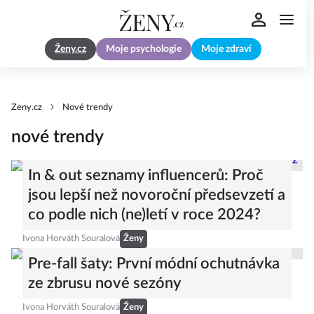
Ženy.cz
Moje psychologie
Moje zdraví
Zeny.cz
Nové trendy
nové trendy
In & out seznamy influencerů: Proč
jsou lepší než novoroční předsevzetí a
co podle nich (ne)letí v roce 2024?
Ivona Horváth Souralová
Ženy
Pre-fall šaty: První módní ochutnávka
ze zbrusu nové sezóny
Ivona Horváth Souralová
Ženy