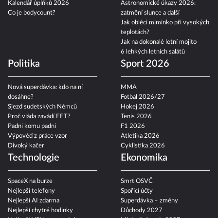
Kalendář úplňků 2026
Astronomické úkazy 2026:
Co je bodycount?
zatmění slunce a další
Jak obléci miminko při vysokých
teplotách?
Jak na dokonalé letní mojito
6 lehkých letních salátů
Politika
Sport 2026
Nová superdávka: kdo na ní
MMA
dosáhne?
Fotbal 2026/27
Sjezd sudetských Němců
Hokej 2026
Proč vláda zavádí EET?
Tenis 2026
Padni komu padni
F1 2026
Výpověď z práce vzor
Atletika 2026
Divoký kačer
Cyklistika 2026
Technologie
Ekonomika
SpaceX na burze
Smrt OSVČ
Nejlepší telefony
Spořicí účty
Nejlepší AI zdarma
Superdávka – změny
Nejlepší chytré hodinky
Důchody 2027