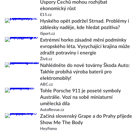
Úspory Čechů mohou rozhýbat
ekonomický růst
E15.cz
Hyského opět podržel Strnad. Problémy i
záblesky naděje, kde hledat pozitiva?
iSport.cz
Extrémní horko zásadně mění podmínky
evropského léta. Vysychající krajina může
zdražit potraviny i energie
Živě.cz
Nahlédněte do nové továrny Škoda Auto:
Takhle probíhá výroba baterií pro
elektromobily!
ABC.cz
Tohle Porsche 911 je poseté symboly
Austrálie. Vozí na sobě miniaturní
umělecká díla
AutoRevue.cz
Začíná slovenský Grape a do Prahy přijede
Show Me The Body
HeyFomo