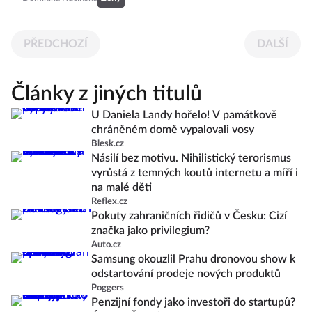
PŘEDCHOZÍ
DALŠÍ
Články z jiných titulů
U Daniela Landy hořelo! V památkově
chráněném domě vypalovali vosy
Blesk.cz
Násilí bez motivu. Nihilistický terorismus
vyrůstá z temných koutů internetu a míří i
na malé děti
Reflex.cz
Pokuty zahraničních řidičů v Česku: Cizí
značka jako privilegium?
Auto.cz
Samsung okouzlil Prahu dronovou show k
odstartování prodeje nových produktů
Poggers
Penzijní fondy jako investoři do startupů?