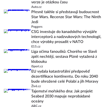
verze je otázkou času
Auto.cz
Přesně takhle si představuji budoucnost
Star Wars. Recenze Star Wars: The Ninth
Jedi
Poggers
CSG investuje do kanadského vývojáře
interceptorů a nadzvukových technologií,
chce výrobky prosadit v NATO
E15.cz
Liga očima fanoušků: Chorého ve Slavii
zpět nechtějí, sestava Plzně vytažená z
klobouku
iSport.cz
EU vydala katastrofální předpověď
dezertifikace kontinentu. Do roku 2040
bude ohrožené celé Polabí a jih Moravy
Živě.cz
Tajemství mořského dna: Jak projekt
Seabed 2030 mapuje neprobádané
oceány
ABC.cz