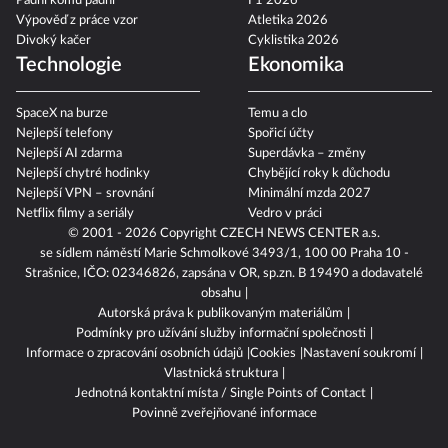
Padni komu padni
F1 2026
Výpověď z práce vzor
Atletika 2026
Divoký kačer
Cyklistika 2026
Technologie
Ekonomika
SpaceX na burze
Temu a clo
Nejlepší telefony
Spořicí účty
Nejlepší AI zdarma
Superdávka – změny
Nejlepší chytré hodinky
Chybějící roky k důchodu
Nejlepší VPN – srovnání
Minimální mzda 2027
Netflix filmy a seriály
Vedro v práci
© 2001 - 2026 Copyright
CZECH NEWS CENTER a.s.
se sídlem náměstí Marie Schmolkové 3493/1, 100 00 Praha 10 -
Strašnice, IČO: 02346826, zapsána v OR, sp.zn. B 19490 a dodavatelé
obsahu
Autorská práva k publikovaným materiálům
Podmínky pro užívání služby informační společnosti
Informace o zpracování osobních údajů
Cookies
Nastavení soukromí
Vlastnická struktura
Jednotná kontaktní místa / Single Points of Contact
Povinně zveřejňované informace