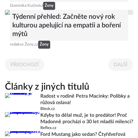
Dominika Kučinská
Ženy
Týdenní přehled: Začněte nový rok
kulturou apelující na empatii a boření
mýtů
redakce Ženy.cz
Ženy
PŘEDCHOZÍ
DALŠÍ
Články z jiných titulů
Radost v rodině Petra Macinky: Polibky a
růžová oslava!
Blesk.cz
Kdyby to dělal muž, je to predátor! Proč
Madonně prochází o 30 let mladší milenci?
Reflex.cz
Ford Mustang jako sedan? Čtyřdveřová