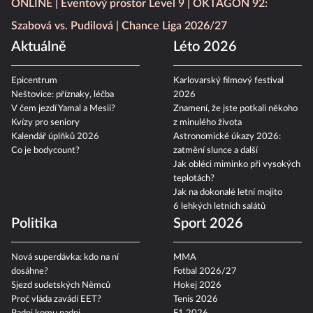
ONLINE
Eventový prostor Level 9
OKTAGON 92:
Szabová vs. Pudilová
Chance Liga 2026/27
Aktuálně
Léto 2026
Epicentrum
Karlovarský filmový festival
Neštovice: příznaky, léčba
2026
V čem jezdí Yamal a Mesii?
Znamení, že jste potkali někoho
Kvízy pro seniory
z minulého života
Kalendář úplňků 2026
Astronomické úkazy 2026:
Co je bodycount?
zatmění slunce a další
Jak obléci miminko při vysokých
teplotách?
Jak na dokonalé letní mojito
6 lehkých letních salátů
Politika
Sport 2026
Nová superdávka: kdo na ní
MMA
dosáhne?
Fotbal 2026/27
Sjezd sudetských Němců
Hokej 2026
Proč vláda zavádí EET?
Tenis 2026