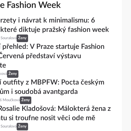
e Fashion Week
rzety i návrat k minimalismu: 6
 které diktuje pražský fashion week
 Souralová
Ženy
 přehled: V Praze startuje Fashion
ervená představí výstavu
te
ková
Ženy
í outfity z MBPFW: Pocta českým
ům i soudobá avantgarda
eš Moučková
Ženy
Rosalie Kladošová: Málokterá žena z
tu si troufne nosit věci ode mě
 Souralová
Ženy