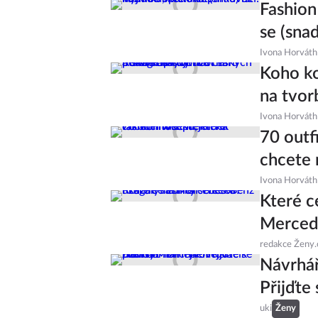
Fashion
se (sna
Ivona Horváth
Koho ko
na tvor
Ivona Horváth
70 outf
chcete 
Ivona Horváth
Které c
Merced
redakce Ženy.
Návrhá
Přijďte
uki
Ženy