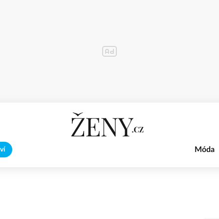
Móda
ví