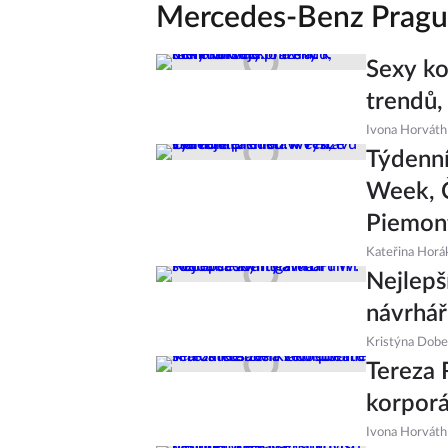
Mercedes-Benz Pragu
Sexy ko
trendů,
Ivona Horváth
Týdenní
Week, Č
Piemon
Kateřina Horá
Nejlepš
návrhář
Kristýna Dob
Tereza 
korporá
Ivona Horváth