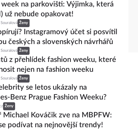
 week na parkovišti: Výjimka, která
d) už nebude opakovat!
 Souralová
Ženy
pírují? Instagramový účet si posvítil
bu českých a slovenských návrhářů
 Souralová
Ženy
itů z přehlídek fashion weeku, které
nosit nejen na fashion weeku
 Souralová
Ženy
elebrity se letos ukázaly na
es-Benz Prague Fashion Weeku?
cz
Ženy
ř Michael Kováčik zve na MBPFW:
 se podívat na nejnovější trendy!