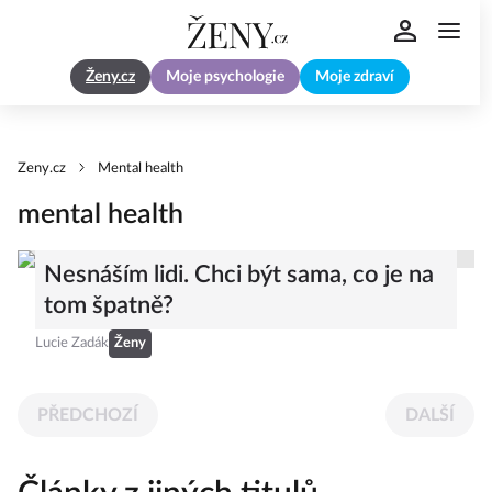
Ženy.cz
Moje psychologie
Moje zdraví
Zeny.cz
Mental health
mental health
Nesnáším lidi. Chci být sama, co je na
tom špatně?
Lucie Zadák
Ženy
PŘEDCHOZÍ
DALŠÍ