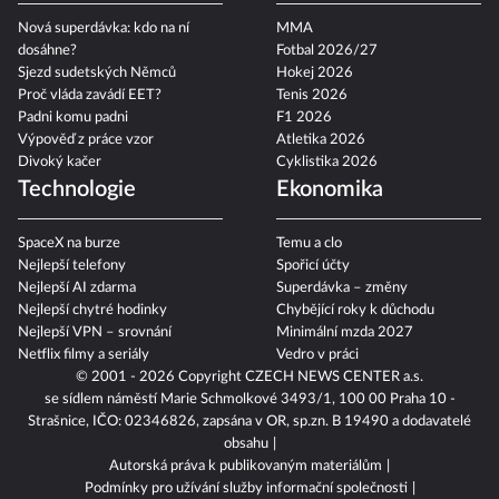
Nová superdávka: kdo na ní
MMA
dosáhne?
Fotbal 2026/27
Sjezd sudetských Němců
Hokej 2026
Proč vláda zavádí EET?
Tenis 2026
Padni komu padni
F1 2026
Výpověď z práce vzor
Atletika 2026
Divoký kačer
Cyklistika 2026
Technologie
Ekonomika
SpaceX na burze
Temu a clo
Nejlepší telefony
Spořicí účty
Nejlepší AI zdarma
Superdávka – změny
Nejlepší chytré hodinky
Chybějící roky k důchodu
Nejlepší VPN – srovnání
Minimální mzda 2027
Netflix filmy a seriály
Vedro v práci
© 2001 - 2026 Copyright
CZECH NEWS CENTER a.s.
se sídlem náměstí Marie Schmolkové 3493/1, 100 00 Praha 10 -
Strašnice, IČO: 02346826, zapsána v OR, sp.zn. B 19490 a dodavatelé
obsahu
Autorská práva k publikovaným materiálům
Podmínky pro užívání služby informační společnosti