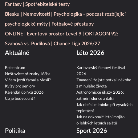
Fantasy
Spotřebitelské testy
Blesku
Nemovitosti
Psychologika - podcast rozbíjející
psychologické mýty
Fotbalové přestupy
ONLINE
Eventový prostor Level 9
OKTAGON 92:
Szabová vs. Pudilová
Chance Liga 2026/27
Aktuálně
Léto 2026
Epicentrum
Karlovarský filmový festival
Neštovice: příznaky, léčba
2026
V čem jezdí Yamal a Mesii?
Znamení, že jste potkali někoho
Kvízy pro seniory
z minulého života
Kalendář úplňků 2026
Astronomické úkazy 2026:
Co je bodycount?
zatmění slunce a další
Jak obléci miminko při vysokých
teplotách?
Jak na dokonalé letní mojito
6 lehkých letních salátů
Politika
Sport 2026