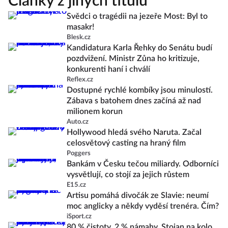
Články z jiných titulů
Svědci o tragédii na jezeře Most: Byl to
masakr!
Blesk.cz
Kandidatura Karla Řehky do Senátu budí
pozdvižení. Ministr Zůna ho kritizuje,
konkurenti haní i chválí
Reflex.cz
Dostupné rychlé kombíky jsou minulostí.
Zábava s batohem dnes začíná až nad
milionem korun
Auto.cz
Hollywood hledá svého Naruta. Začal
celosvětový casting na hraný film
Poggers
Bankám v Česku tečou miliardy. Odborníci
vysvětlují, co stojí za jejich růstem
E15.cz
Artisu pomáhá divočák ze Slavie: neumí
moc anglicky a někdy vyděsí trenéra. Čím?
iSport.cz
80 % čistoty, 2 % námahy. Stojan na kolo