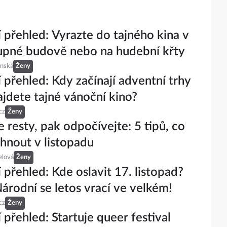
 přehled: Vyrazte do tajného kina v
upné budově nebo na hudební křty
inská
Ženy
 přehled: Kdy začínají adventní trhy
ajdete tajné vánoční kino?
cz
Ženy
 resty, pak odpočívejte: 5 tipů, co
tihnout v listopadu
elová
Ženy
 přehled: Kde oslavit 17. listopad?
árodní se letos vrací ve velkém!
cz
Ženy
 přehled: Startuje queer festival