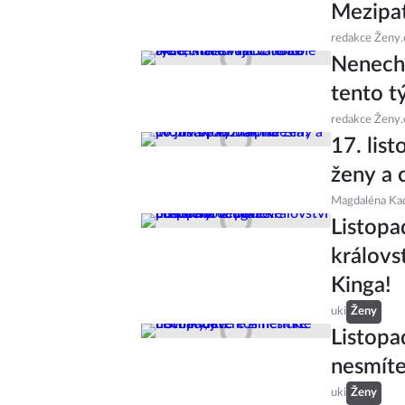
Mezipat
redakce Ženy.
Nenecht
tento t
redakce Ženy.
17. lis
ženy a 
Magdaléna Ka
Listopa
královs
Kinga!
uki
Ženy
Listopa
nesmíte
uki
Ženy