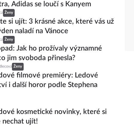
ra, Adidas se loučí s Kanyem
cz
Ženy
e si ujít: 3 krásné akce, které vás už
ýden naladí na Vánoce
cz
Ženy
topad: Jak ho prožívaly významné
co jim svoboda přinesla?
dlecová
Ženy
dové filmové premiéry: Ledové
tví i další horor podle Stephena
dové kosmetické novinky, které si
 nechat ujít!