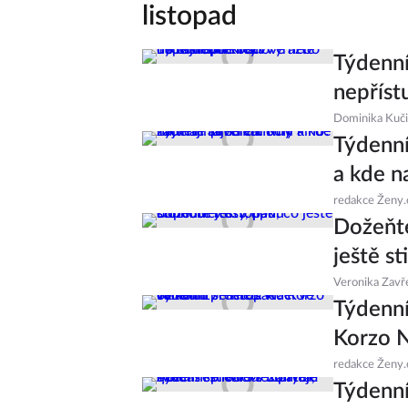
listopad
Týdenní
nepříst
Dominika Kuč
Týdenní
a kde n
redakce Ženy.
Dožeňte
ještě s
Veronika Zavř
Týdenní
Korzo N
redakce Ženy.
Týdenní