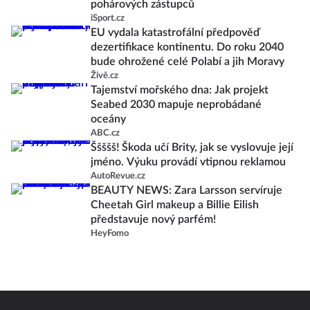
pohárových zástupců
iSport.cz
EU vydala katastrofální předpověď
dezertifikace kontinentu. Do roku 2040
bude ohrožené celé Polabí a jih Moravy
Živě.cz
Tajemství mořského dna: Jak projekt
Seabed 2030 mapuje neprobádané
oceány
ABC.cz
Ššššš! Škoda učí Brity, jak se vyslovuje její
jméno. Výuku provádí vtipnou reklamou
AutoRevue.cz
BEAUTY NEWS: Zara Larsson servíruje
Cheetah Girl makeup a Billie Eilish
představuje nový parfém!
HeyFomo