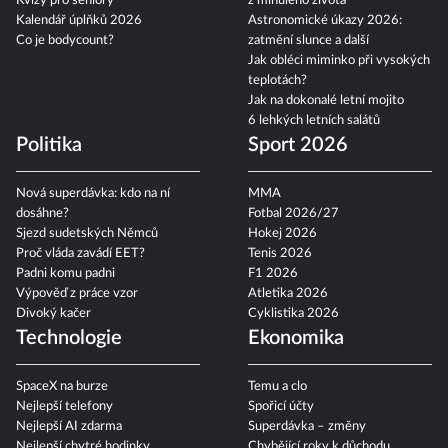
Kvízy pro seniory
z minulého života
Kalendář úplňků 2026
Astronomické úkazy 2026:
Co je bodycount?
zatmění slunce a další
Jak obléci miminko při vysokých
teplotách?
Jak na dokonalé letní mojito
6 lehkých letních salátů
Politika
Sport 2026
Nová superdávka: kdo na ní
MMA
dosáhne?
Fotbal 2026/27
Sjezd sudetských Němců
Hokej 2026
Proč vláda zavádí EET?
Tenis 2026
Padni komu padni
F1 2026
Výpověď z práce vzor
Atletika 2026
Divoký kačer
Cyklistika 2026
Technologie
Ekonomika
SpaceX na burze
Temu a clo
Nejlepší telefony
Spořicí účty
Nejlepší AI zdarma
Superdávka – změny
Nejlepší chytré hodinky
Chybějící roky k důchodu