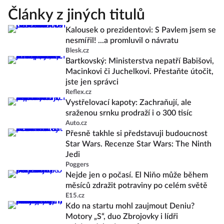
Články z jiných titulů
Kalousek o prezidentovi: S Pavlem jsem se
nesmířil! ...a promluvil o návratu
Blesk.cz
Bartkovský: Ministerstva nepatří Babišovi,
Macinkovi či Juchelkovi. Přestaňte útočit,
jste jen správci
Reflex.cz
Vystřelovací kapoty: Zachraňují, ale
sraženou srnku prodraží i o 300 tisíc
Auto.cz
Přesně takhle si představuji budoucnost
Star Wars. Recenze Star Wars: The Ninth
Jedi
Poggers
Nejde jen o počasí. El Niňo může během
měsíců zdražit potraviny po celém světě
E15.cz
Kdo na startu mohl zaujmout Deniu?
Motory „S“, duo Zbrojovky i lídři