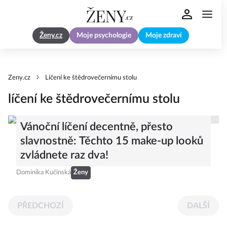
Ženy.cz
Moje psychologie
Moje zdraví
Zeny.cz
Líčení ke štědrovečernímu stolu
líčení ke štědrovečernímu stolu
Vánoční líčení decentně, přesto
slavnostně: Těchto 15 make-up looků
zvládnete raz dva!
Dominika Kučinská
Ženy
PŘEDCHOZÍ
DALŠÍ