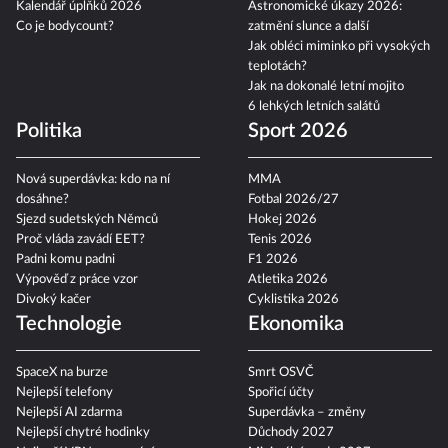
Kalendář úplňků 2026
Astronomické úkazy 2026:
Co je bodycount?
zatmění slunce a další
Jak obléci miminko při vysokých
teplotách?
Jak na dokonalé letní mojito
6 lehkých letních salátů
Politika
Sport 2026
Nová superdávka: kdo na ní
MMA
dosáhne?
Fotbal 2026/27
Sjezd sudetských Němců
Hokej 2026
Proč vláda zavádí EET?
Tenis 2026
Padni komu padni
F1 2026
Výpověď z práce vzor
Atletika 2026
Divoký kačer
Cyklistika 2026
Technologie
Ekonomika
SpaceX na burze
Smrt OSVČ
Nejlepší telefony
Spořicí účty
Nejlepší AI zdarma
Superdávka – změny
Nejlepší chytré hodinky
Důchody 2027