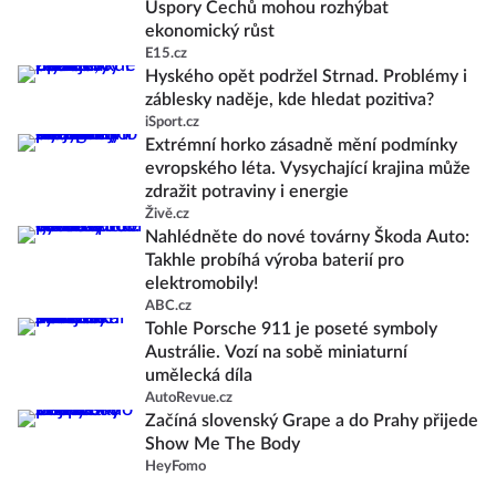
Úspory Čechů mohou rozhýbat
ekonomický růst
E15.cz
Hyského opět podržel Strnad. Problémy i
záblesky naděje, kde hledat pozitiva?
iSport.cz
Extrémní horko zásadně mění podmínky
evropského léta. Vysychající krajina může
zdražit potraviny i energie
Živě.cz
Nahlédněte do nové továrny Škoda Auto:
Takhle probíhá výroba baterií pro
elektromobily!
ABC.cz
Tohle Porsche 911 je poseté symboly
Austrálie. Vozí na sobě miniaturní
umělecká díla
AutoRevue.cz
Začíná slovenský Grape a do Prahy přijede
Show Me The Body
HeyFomo