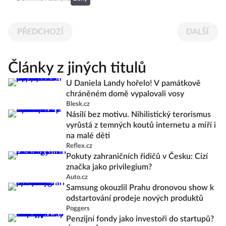
PŘEDCHOZÍ
DALŠÍ
Články z jiných titulů
U Daniela Landy hořelo! V památkově
chráněném domě vypalovali vosy
Blesk.cz
Násilí bez motivu. Nihilistický terorismus
vyrůstá z temných koutů internetu a míří i
na malé děti
Reflex.cz
Pokuty zahraničních řidičů v Česku: Cizí
značka jako privilegium?
Auto.cz
Samsung okouzlil Prahu dronovou show k
odstartování prodeje nových produktů
Poggers
Penzijní fondy jako investoři do startupů?