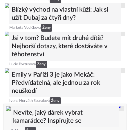
Blízký východ na vlastní kůži: Jak si
užít Dubaj za čtyři dny?
Markéta Vodičková
Ženy
Jsi v tom? Budete mít druhé dítě?
Nejhorší dotazy, které dostáváte v
těhotenství
Lucie Byrtusová
Ženy
Emily v Paříži 3 je jako Mekáč:
Předvídatelná, ale jednou za rok
neuškodí
Ivona Horváth Souralová
Ženy
Nevíte, jaký dárek vybrat
kamarádce? Inspirujte se