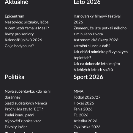
Aktuálně
Léto 2026
Epicentrum
Karlovarský filmový festival
Neštovice: příznaky, léčba
2026
V čem jezdí Yamal a Mesii?
Znamení, že jste potkali někoho
Kvízy pro seniory
z minulého života
Kalendář úplňků 2026
Astronomické úkazy 2026:
Co je bodycount?
zatmění slunce a další
Jak obléci miminko při vysokých
teplotách?
Jak na dokonalé letní mojito
6 lehkých letních salátů
Politika
Sport 2026
Nová superdávka: kdo na ní
MMA
dosáhne?
Fotbal 2026/27
Sjezd sudetských Němců
Hokej 2026
Proč vláda zavádí EET?
Tenis 2026
Padni komu padni
F1 2026
Výpověď z práce vzor
Atletika 2026
Divoký kačer
Cyklistika 2026