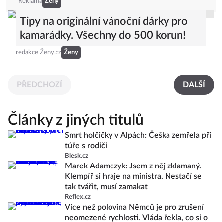
Reklama
Ženy
Tipy na originální vánoční dárky pro
kamarádky. Všechny do 500 korun!
redakce Ženy.cz
Ženy
PŘEDCHOZÍ
DALŠÍ
Články z jiných titulů
Smrt holčičky v Alpách: Češka zemřela při
túře s rodiči
Blesk.cz
Marek Adamczyk: Jsem z něj zklamaný.
Klempíř si hraje na ministra. Nestačí se
tak tvářit, musí zamakat
Reflex.cz
Více než polovina Němců je pro zrušení
neomezené rychlosti. Vláda řekla, co si o