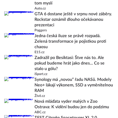
tom myslí
Auto.cz
GTA 6 dostane ještě v srpnu nové záběry.
Rockstar oznámil dlouho očekávanou
prezentaci
Poggers
Jedna česká iluze se právě rozpadá.
Zelená transformace je pojistkou proti
chaosu
E15.cz
Zadražil po Besiktasi: Štve nás to. Ale
pokud budeme hrát jako dnes... Co se
stalo u gólu?
iSport.cz
Synology má „novou“ řadu NASů. Modely
Neo+ lákají výkonem, SSD a vyměnitelnou
RAM
Živě.cz
Nová mláďata vyder malých v Zoo
Ostrava: K vidění budou jen do podzimu
ABC.cz
TEST Citroën Spacetourer XL 2.0