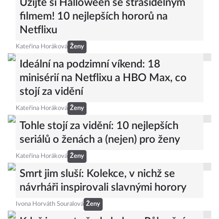
Užijte si Halloween se strašidelným
filmem! 10 nejlepších hororů na
Netflixu
Kateřina Horáková
Ženy
Ideální na podzimní víkend: 18
minisérií na Netflixu a HBO Max, co
stojí za vidění
Kateřina Horáková
Ženy
Tohle stojí za vidění: 10 nejlepších
seriálů o ženách a (nejen) pro ženy
Kateřina Horáková
Ženy
Smrt jim sluší: Kolekce, v nichž se
návrháři inspirovali slavnými horory
Ivona Horváth Souralová
Ženy