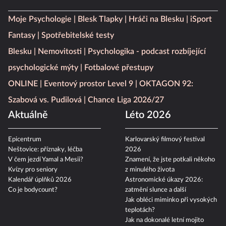
Moje Psychologie
Blesk Tlapky
Hráči na Blesku
iSport
Fantasy
Spotřebitelské testy
Blesku
Nemovitosti
Psychologika - podcast rozbíjející
psychologické mýty
Fotbalové přestupy
ONLINE
Eventový prostor Level 9
OKTAGON 92:
Szabová vs. Pudilová
Chance Liga 2026/27
Aktuálně
Léto 2026
Epicentrum
Karlovarský filmový festival
Neštovice: příznaky, léčba
2026
V čem jezdí Yamal a Mesii?
Znamení, že jste potkali někoho
Kvízy pro seniory
z minulého života
Kalendář úplňků 2026
Astronomické úkazy 2026:
Co je bodycount?
zatmění slunce a další
Jak obléci miminko při vysokých
teplotách?
Jak na dokonalé letní mojito