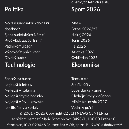
6 lehkých letních salátů
Politika
Sport 2026
Nová superdávka: kdo na ní
MMA
dosáhne?
Fotbal 2026/27
Sjezd sudetských Němců
Hokej 2026
Proč vláda zavádí EET?
Tenis 2026
Padni komu padni
F1 2026
Výpověď z práce vzor
Atletika 2026
Divoký kačer
Cyklistika 2026
Technologie
Ekonomika
SpaceX na burze
Temu a clo
Nejlepší telefony
Spořicí účty
Nejlepší AI zdarma
Superdávka – změny
Nejlepší chytré hodinky
Chybějící roky k důchodu
Nejlepší VPN – srovnání
Minimální mzda 2027
Netflix filmy a seriály
Vedro v práci
© 2001 - 2026 Copyright
CZECH NEWS CENTER a.s.
se sídlem náměstí Marie Schmolkové 3493/1, 100 00 Praha 10 -
Strašnice, IČO: 02346826, zapsána v OR, sp.zn. B 19490 a dodavatelé