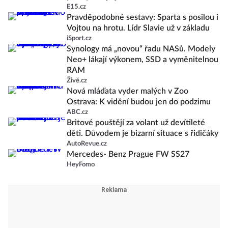
E15.cz
Pravděpodobné sestavy: Sparta s posilou i
Vojtou na hrotu. Lídr Slavie už v základu
iSport.cz
Synology má „novou“ řadu NASů. Modely
Neo+ lákají výkonem, SSD a vyměnitelnou
RAM
Živě.cz
Nová mláďata vyder malých v Zoo
Ostrava: K vidění budou jen do podzimu
ABC.cz
Britové pouštějí za volant už devítileté
děti. Důvodem je bizarní situace s řidičáky
AutoRevue.cz
Mercedes- Benz Prague FW SS27
HeyFomo