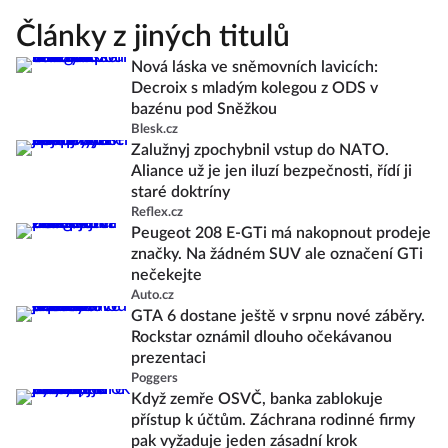
Články z jiných titulů
Nová láska ve sněmovních lavicích:
Decroix s mladým kolegou z ODS v
bazénu pod Sněžkou
Blesk.cz
Zalužnyj zpochybnil vstup do NATO.
Aliance už je jen iluzí bezpečnosti, řídí ji
staré doktríny
Reflex.cz
Peugeot 208 E-GTi má nakopnout prodeje
značky. Na žádném SUV ale označení GTi
nečekejte
Auto.cz
GTA 6 dostane ještě v srpnu nové záběry.
Rockstar oznámil dlouho očekávanou
prezentaci
Poggers
Když zemře OSVČ, banka zablokuje
přístup k účtům. Záchrana rodinné firmy
pak vyžaduje jeden zásadní krok