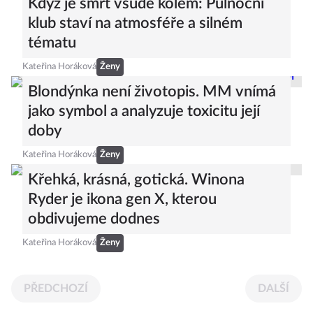
Když je smrt všude kolem: Půlnoční
klub staví na atmosféře a silném
tématu
Kateřina Horáková
Ženy
Blondýnka není životopis. MM vnímá
jako symbol a analyzuje toxicitu její
doby
Kateřina Horáková
Ženy
Křehká, krásná, gotická. Winona
Ryder je ikona gen X, kterou
obdivujeme dodnes
Kateřina Horáková
Ženy
PŘEDCHOZÍ
DALŠÍ