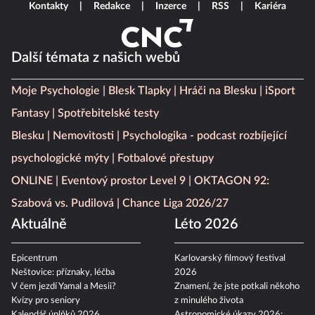
Kontakty
Redakce
Inzerce
RSS
Kariéra
Další témata z našich webů
Moje Psychologie
Blesk Tlapky
Hráči na Blesku
iSport
Fantasy
Spotřebitelské testy
Blesku
Nemovitosti
Psychologika - podcast rozbíjející
psychologické mýty
Fotbalové přestupy
ONLINE
Eventový prostor Level 9
OKTAGON 92:
Szabová vs. Pudilová
Chance Liga 2026/27
Aktuálně
Léto 2026
Epicentrum
Karlovarský filmový festival
Neštovice: příznaky, léčba
2026
V čem jezdí Yamal a Mesii?
Znamení, že jste potkali někoho
Kvízy pro seniory
z minulého života
Kalendář úplňků 2026
Astronomické úkazy 2026: