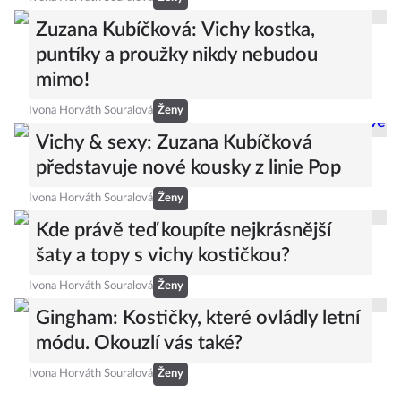
Zuzana Kubíčková: Vichy kostka,
puntíky a proužky nikdy nebudou
mimo!
Ivona Horváth Souralová
Ženy
Vichy & sexy: Zuzana Kubíčková
představuje nové kousky z linie Pop
Ivona Horváth Souralová
Ženy
Kde právě teď koupíte nejkrásnější
šaty a topy s vichy kostičkou?
Ivona Horváth Souralová
Ženy
Gingham: Kostičky, které ovládly letní
módu. Okouzlí vás také?
Ivona Horváth Souralová
Ženy