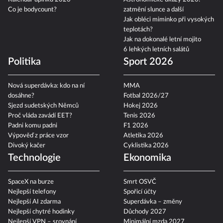
Co je bodycount?
zatmění slunce a další
Jak obléci miminko při vysokých
teplotách?
Jak na dokonalé letní mojito
6 lehkých letních salátů
Politika
Sport 2026
Nová superdávka: kdo na ní
MMA
dosáhne?
Fotbal 2026/27
Sjezd sudetských Němců
Hokej 2026
Proč vláda zavádí EET?
Tenis 2026
Padni komu padni
F1 2026
Výpověď z práce vzor
Atletika 2026
Divoký kačer
Cyklistika 2026
Technologie
Ekonomika
SpaceX na burze
Smrt OSVČ
Nejlepší telefony
Spořicí účty
Nejlepší AI zdarma
Superdávka – změny
Nejlepší chytré hodinky
Důchody 2027
Nejlepší VPN – srovnání
Minimální mzda 2027