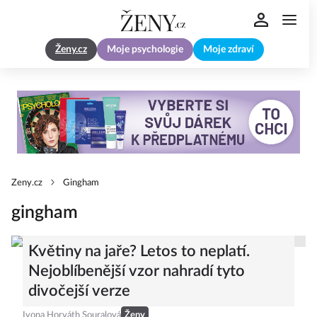
Ženy.cz
Moje psychologie
Moje zdraví
Zeny.cz
Gingham
gingham
Květiny na jaře? Letos to neplatí.
Nejoblíbenější vzor nahradí tyto
divočejší verze
Ivona Horváth Souralová
Ženy