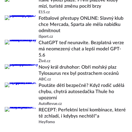
Itálie vyklízí pláže. První plážové kluby
mizí, turisté změnu pocítí brzy
E15.cz
Fotbalové přestupy ONLINE: Slavný klub
chce Mercada, Sparta ale měla nabídku
odmítnout
iSport.cz
ChatGPT teď neunavíte. Bezplatná verze
má neomezený chat a lepší model GPT-
5.6
Živě.cz
Nový král druhohor: Obří mořský plaz
Tylosaurus rex byl postrachem oceánů
ABC.cz
Poutáte děti bezpečně? Když rodič udělá
chybu, chytrá autosedačka Thule ho
upozorní
AutoRevue.cz
RECEPT: Perfektní letní kombinace, které
tě zchladí, i kdybys nechtěl*a
HeyFomo