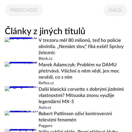
PŘEDCHOZÍ
DALŠÍ
Články z jiných titulů
V trezoru měl 80 milionů, teď ho policie
obvinila. „Nemám slov,“ říká exšéf Správy
železnic
Blesk.cz
Marek Adamczyk: Problém na DAMU
přetrvává. Všichni o něm vědí, jen moc
nevědí, co s ním
Reflex.cz
Další klasická corvette s dobrými jízdními
vlastnostmi? Mitsuoka znovu využije
legendární MX-5
Auto.cz
Robert Pattinson oživí kontroverzní
televizní fenomén
Poggers