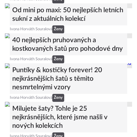
Od mini po maxi: 50 nejlepších letních
sukní z aktuálních kolekcí
Ivona Horváth Souralová
Ženy
40 nejlepších pruhovaných a
kostkovaných šatů pro pohodové dny
Ivona Horváth Souralová
Ženy
Puntíky & kostičky forever! 20
nejkrásnějších šatů s těmito
nesmrtelnými vzory
Ivona Horváth Souralová
Ženy
Milujete šaty? Tohle je 25
nejkrásnějších, které jsme našli v
nových kolekcích
Ivona Horváth Souralová
Ženy