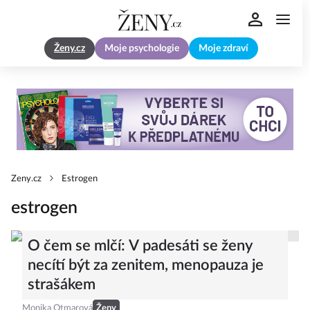
Ženy.cz
Moje psychologie
Moje zdraví
Zeny.cz
Estrogen
estrogen
O čem se mlčí: V padesáti se ženy
necítí být za zenitem, menopauza je
strašákem
Monika Otmarová
Ženy