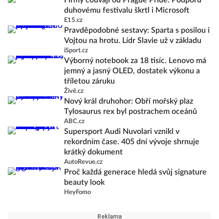
Firmy couvají od Prague Pride. Podporu
duhovému festivalu škrtl i Microsoft
E15.cz
Pravděpodobné sestavy: Sparta s posilou i
Vojtou na hrotu. Lídr Slavie už v základu
iSport.cz
Výborný notebook za 18 tisíc. Lenovo má
jemný a jasný OLED, dostatek výkonu a
tříletou záruku
Živě.cz
Nový král druhohor: Obří mořský plaz
Tylosaurus rex byl postrachem oceánů
ABC.cz
Supersport Audi Nuvolari vznikl v
rekordním čase. 405 dní vývoje shrnuje
krátký dokument
AutoRevue.cz
Proč každá generace hledá svůj signature
beauty look
HeyFomo