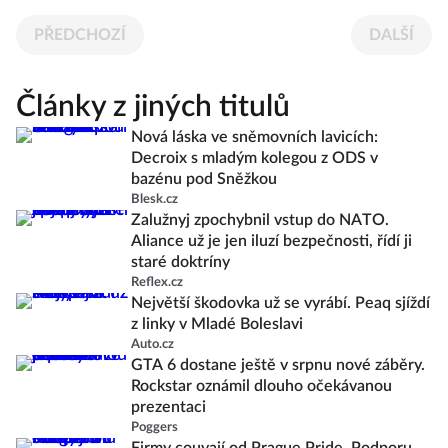
PŘEDCHOZÍ
DALŠÍ
Články z jiných titulů
Nová láska ve sněmovních lavicích:
Decroix s mladým kolegou z ODS v
bazénu pod Sněžkou
Blesk.cz
Zalužnyj zpochybnil vstup do NATO.
Aliance už je jen iluzí bezpečnosti, řídí ji
staré doktríny
Reflex.cz
Největší škodovka už se vyrábí. Peaq sjíždí
z linky v Mladé Boleslavi
Auto.cz
GTA 6 dostane ještě v srpnu nové záběry.
Rockstar oznámil dlouho očekávanou
prezentaci
Poggers