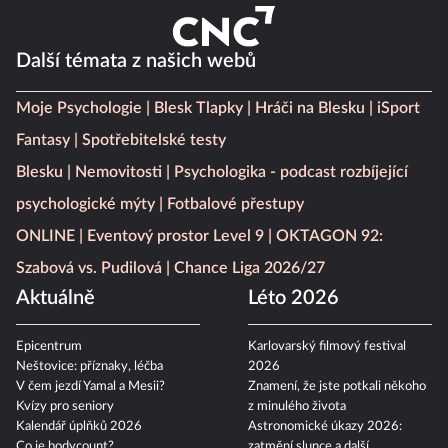
Další témata z našich webů
Moje Psychologie
Blesk Tlapky
Hráči na Blesku
iSport
Fantasy
Spotřebitelské testy
Blesku
Nemovitosti
Psychologika - podcast rozbíjející
psychologické mýty
Fotbalové přestupy
ONLINE
Eventový prostor Level 9
OKTAGON 92:
Szabová vs. Pudilová
Chance Liga 2026/27
Aktuálně
Léto 2026
Epicentrum
Karlovarský filmový festival
Neštovice: příznaky, léčba
2026
V čem jezdí Yamal a Mesii?
Znamení, že jste potkali někoho
Kvízy pro seniory
z minulého života
Kalendář úplňků 2026
Astronomické úkazy 2026:
Co je bodycount?
zatmění slunce a další