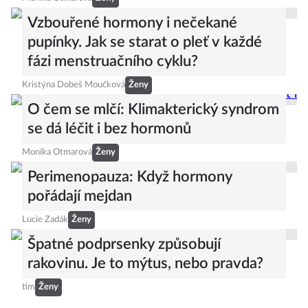
Vzbouřené hormony i nečekané
pupínky. Jak se starat o pleť v každé
fázi menstruačního cyklu?
Kristýna Dobeš Moučková
Ženy
O čem se mlčí: Klimakterický syndrom
se dá léčit i bez hormonů
Monika Otmarová
Ženy
Perimenopauza: Když hormony
pořádají mejdan
Lucie Zadák
Ženy
Špatné podprsenky způsobují
rakovinu. Je to mýtus, nebo pravda?
tim
Ženy