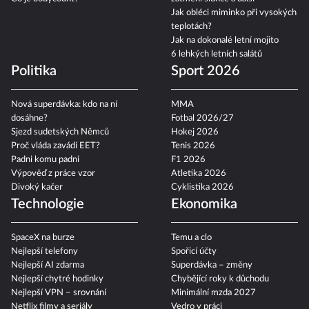
Jak obléci miminko při vysokých
teplotách?
Jak na dokonalé letní mojito
6 lehkých letních salátů
Politika
Sport 2026
Nová superdávka: kdo na ní
MMA
dosáhne?
Fotbal 2026/27
Sjezd sudetských Němců
Hokej 2026
Proč vláda zavádí EET?
Tenis 2026
Padni komu padni
F1 2026
Výpověď z práce vzor
Atletika 2026
Divoký kačer
Cyklistika 2026
Technologie
Ekonomika
SpaceX na burze
Temu a clo
Nejlepší telefony
Spořicí účty
Nejlepší AI zdarma
Superdávka – změny
Nejlepší chytré hodinky
Chybějící roky k důchodu
Nejlepší VPN – srovnání
Minimální mzda 2027
Netflix filmy a seriály
Vedro v práci