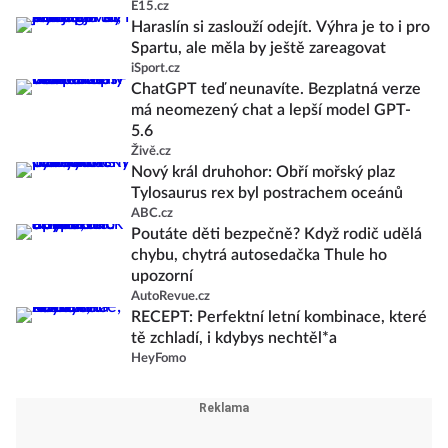
E15.cz
Haraslín si zaslouží odejít. Výhra je to i pro
Spartu, ale měla by ještě zareagovat
iSport.cz
ChatGPT teď neunavíte. Bezplatná verze
má neomezený chat a lepší model GPT-
5.6
Živě.cz
Nový král druhohor: Obří mořský plaz
Tylosaurus rex byl postrachem oceánů
ABC.cz
Poutáte děti bezpečně? Když rodič udělá
chybu, chytrá autosedačka Thule ho
upozorní
AutoRevue.cz
RECEPT: Perfektní letní kombinace, které
tě zchladí, i kdybys nechtěl*a
HeyFomo