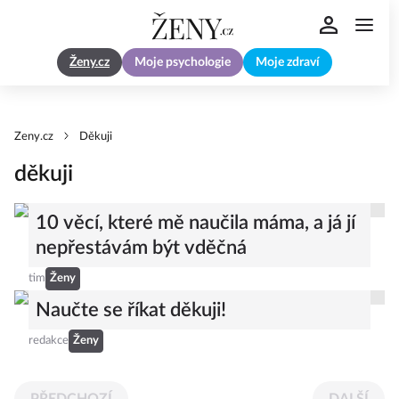
Ženy.cz
Moje psychologie
Moje zdraví
Zeny.cz
Děkuji
děkuji
10 věcí, které mě naučila máma, a já jí
nepřestávám být vděčná
tim
Ženy
Naučte se říkat děkuji!
redakce
Ženy