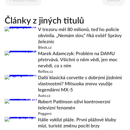
PŘEDCHOZÍ
DALŠÍ
Články z jiných titulů
V trezoru měl 80 milionů, teď ho policie
obvinila. „Nemám slov,“ říká exšéf Správy
železnic
Blesk.cz
Marek Adamczyk: Problém na DAMU
přetrvává. Všichni o něm vědí, jen moc
nevědí, co s ním
Reflex.cz
Další klasická corvette s dobrými jízdními
vlastnostmi? Mitsuoka znovu využije
legendární MX-5
Auto.cz
Robert Pattinson oživí kontroverzní
televizní fenomén
Poggers
Itálie vyklízí pláže. První plážové kluby
mizí, turisté změnu pocítí brzy