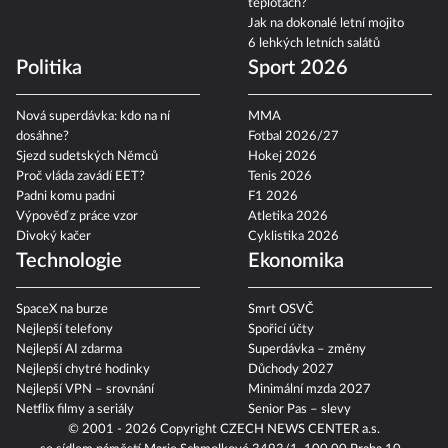
teplotách?
Jak na dokonalé letní mojito
6 lehkých letních salátů
Politika
Sport 2026
Nová superdávka: kdo na ní
MMA
dosáhne?
Fotbal 2026/27
Sjezd sudetských Němců
Hokej 2026
Proč vláda zavádí EET?
Tenis 2026
Padni komu padni
F1 2026
Výpověď z práce vzor
Atletika 2026
Divoký kačer
Cyklistika 2026
Technologie
Ekonomika
SpaceX na burze
Smrt OSVČ
Nejlepší telefony
Spořicí účty
Nejlepší AI zdarma
Superdávka – změny
Nejlepší chytré hodinky
Důchody 2027
Nejlepší VPN – srovnání
Minimální mzda 2027
Netflix filmy a seriály
Senior Pas – slevy
© 2001 - 2026 Copyright
CZECH NEWS CENTER a.s.