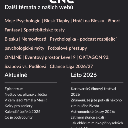
Další témata z našich webů
Moje Psychologie
Blesk Tlapky
Hráči na Blesku
iSport
Fantasy
Spotřebitelské testy
Blesku
Nemovitosti
Psychologika - podcast rozbíjející
psychologické mýty
Fotbalové přestupy
ONLINE
Eventový prostor Level 9
OKTAGON 92:
Szabová vs. Pudilová
Chance Liga 2026/27
Aktuálně
Léto 2026
Epicentrum
Karlovarský filmový festival
Neštovice: příznaky, léčba
2026
V čem jezdí Yamal a Mesii?
Znamení, že jste potkali někoho
Kvízy pro seniory
z minulého života
Kalendář úplňků 2026
Astronomické úkazy 2026:
Co je bodycount?
zatmění slunce a další
Jak obléci miminko při vysokých