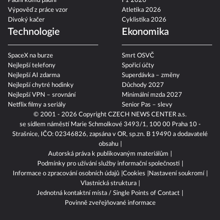
Padni komu padni
F1 2026
Výpověď z práce vzor
Atletika 2026
Divoký kačer
Cyklistika 2026
Technologie
Ekonomika
SpaceX na burze
Smrt OSVČ
Nejlepší telefony
Spořicí účty
Nejlepší AI zdarma
Superdávka – změny
Nejlepší chytré hodinky
Důchody 2027
Nejlepší VPN – srovnání
Minimální mzda 2027
Netflix filmy a seriály
Senior Pas – slevy
© 2001 - 2026 Copyright
CZECH NEWS CENTER a.s.
se sídlem náměstí Marie Schmolkové 3493/1, 100 00 Praha 10 -
Strašnice, IČO: 02346826, zapsána v OR, sp.zn. B 19490 a dodavatelé
obsahu
Autorská práva k publikovaným materiálům
Podmínky pro užívání služby informační společnosti
Informace o zpracování osobních údajů
Cookies
Nastavení soukromí
Vlastnická struktura
Jednotná kontaktní místa / Single Points of Contact
Povinně zveřejňované informace