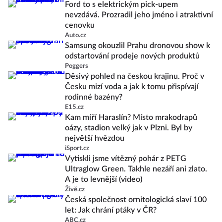
Ford to s elektrickým pick-upem
nevzdává. Prozradil jeho jméno i atraktivní
cenovku
Auto.cz
Samsung okouzlil Prahu dronovou show k
odstartování prodeje nových produktů
Poggers
Děsivý pohled na českou krajinu. Proč v
Česku mizí voda a jak k tomu přispívají
rodinné bazény?
E15.cz
Kam míří Haraslín? Místo mrakodrapů
oázy, stadion velký jak v Plzni. Byl by
největší hvězdou
iSport.cz
Vytiskli jsme vítězný pohár z PETG
Ultraglow Green. Takhle nezáří ani zlato.
A je to levnější (video)
Živě.cz
Česká společnost ornitologická slaví 100
let: Jak chrání ptáky v ČR?
ABC.cz