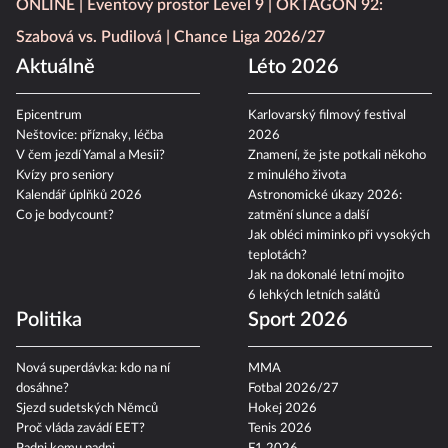
ONLINE
Eventový prostor Level 9
OKTAGON 92:
Szabová vs. Pudilová
Chance Liga 2026/27
Aktuálně
Léto 2026
Epicentrum
Karlovarský filmový festival
Neštovice: příznaky, léčba
2026
V čem jezdí Yamal a Mesii?
Znamení, že jste potkali někoho
Kvízy pro seniory
z minulého života
Kalendář úplňků 2026
Astronomické úkazy 2026:
Co je bodycount?
zatmění slunce a další
Jak obléci miminko při vysokých
teplotách?
Jak na dokonalé letní mojito
6 lehkých letních salátů
Politika
Sport 2026
Nová superdávka: kdo na ní
MMA
dosáhne?
Fotbal 2026/27
Sjezd sudetských Němců
Hokej 2026
Proč vláda zavádí EET?
Tenis 2026