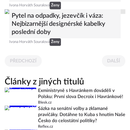
Ivona Horváth Souralová
Ženy
Pytel na odpadky, jezevčík i váza:
Nejbizarnější designérské kabelky
poslední doby
Ivona Horváth Souralová
Ženy
PŘEDCHOZÍ
DALŠÍ
Články z jiných titulů
Exministryně s Havránkem dováděli v
Polsku: První slova Decroix i Havránkové!
Blesk.cz
Sázka na senátní volby a zklamané
pravičáky. Dotáhne to Kuba s hnutím Naše
Česko do celostátní politiky?
Reflex.cz