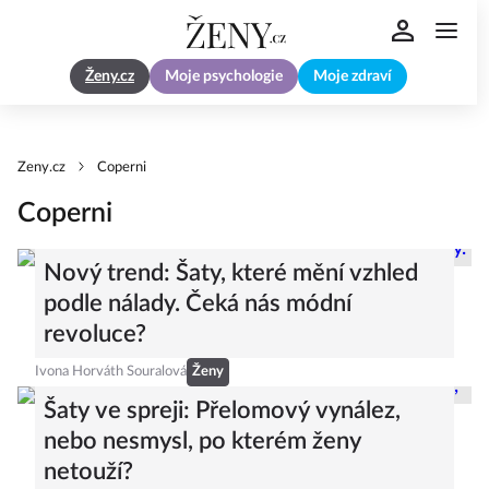
Ženy.cz
Moje psychologie
Moje zdraví
Zeny.cz
Coperni
Coperni
Nový trend: Šaty, které mění vzhled
podle nálady. Čeká nás módní
revoluce?
Ivona Horváth Souralová
Ženy
Šaty ve spreji: Přelomový vynález,
nebo nesmysl, po kterém ženy
netouží?