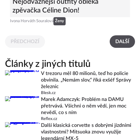
Nejodvážnější outfity obléká
zpěvačka Céline Dion!
Ivona Horváth Souralová
Ženy
PŘEDCHOZÍ
DALŠÍ
Články z jiných titulů
V trezoru měl 80 milionů, teď ho policie
obvinila. „Nemám slov,“ říká exšéf Správy
železnic
Blesk.cz
Marek Adamczyk: Problém na DAMU
přetrvává. Všichni o něm vědí, jen moc
nevědí, co s ním
Reflex.cz
Další klasická corvette s dobrými jízdními
vlastnostmi? Mitsuoka znovu využije
legendární MX-5