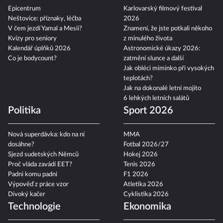
Epicentrum
Karlovarský filmový festival
Neštovice: příznaky, léčba
2026
V čem jezdí Yamal a Mesii?
Znamení, že jste potkali někoho
Kvízy pro seniory
z minulého života
Kalendář úplňků 2026
Astronomické úkazy 2026:
Co je bodycount?
zatmění slunce a další
Jak obléci miminko při vysokých
teplotách?
Jak na dokonalé letní mojito
6 lehkých letních salátů
Politika
Sport 2026
Nová superdávka: kdo na ní
MMA
dosáhne?
Fotbal 2026/27
Sjezd sudetských Němců
Hokej 2026
Proč vláda zavádí EET?
Tenis 2026
Padni komu padni
F1 2026
Výpověď z práce vzor
Atletika 2026
Divoký kačer
Cyklistika 2026
Technologie
Ekonomika