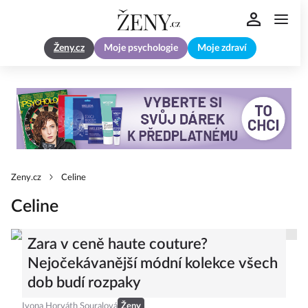
Ženy.cz
Moje psychologie
Moje zdraví
Zeny.cz
Celine
Celine
Zara v ceně haute couture?
Nejočekávanější módní kolekce všech
dob budí rozpaky
Ivona Horváth Souralová
Ženy