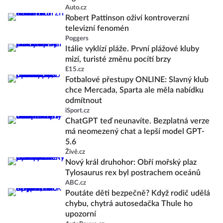
Auto.cz
Robert Pattinson oživí kontroverzní
televizní fenomén
Poggers
Itálie vyklízí pláže. První plážové kluby
mizí, turisté změnu pocítí brzy
E15.cz
Fotbalové přestupy ONLINE: Slavný klub
chce Mercada, Sparta ale měla nabídku
odmítnout
iSport.cz
ChatGPT teď neunavíte. Bezplatná verze
má neomezený chat a lepší model GPT-
5.6
Živě.cz
Nový král druhohor: Obří mořský plaz
Tylosaurus rex byl postrachem oceánů
ABC.cz
Poutáte děti bezpečně? Když rodič udělá
chybu, chytrá autosedačka Thule ho
upozorní