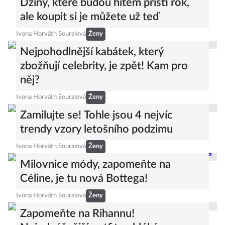
Džíny, které budou hitem příští rok,
ale koupit si je můžete už teď
Ivona Horváth Souralová
Ženy
Nejpohodlnější kabátek, který
zbožňují celebrity, je zpět! Kam pro
něj?
Ivona Horváth Souralová
Ženy
Zamilujte se! Tohle jsou 4 nejvíc
trendy vzory letošního podzimu
Ivona Horváth Souralová
Ženy
Milovnice módy, zapomeňte na
Céline, je tu nová Bottega!
Ivona Horváth Souralová
Ženy
Zapomeňte na Rihannu!