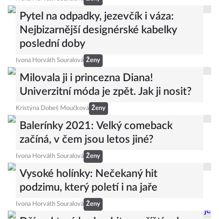
Pytel na odpadky, jezevčík i váza:
Nejbizarnější designérské kabelky
poslední doby
Ivona Horváth Souralová
Ženy
Milovala ji i princezna Diana!
Univerzitní móda je zpět. Jak ji nosit?
Kristýna Dobeš Moučková
Ženy
Balerínky 2021: Velký comeback
začíná, v čem jsou letos jiné?
Ivona Horváth Souralová
Ženy
Vysoké holínky: Nečekaný hit
podzimu, který poletí i na jaře
Ivona Horváth Souralová
Ženy