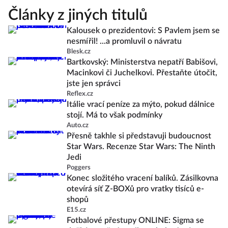
Články z jiných titulů
Kalousek o prezidentovi: S Pavlem jsem se
nesmířil! ...a promluvil o návratu
Blesk.cz
Bartkovský: Ministerstva nepatří Babišovi,
Macinkovi či Juchelkovi. Přestaňte útočit,
jste jen správci
Reflex.cz
Itálie vrací peníze za mýto, pokud dálnice
stojí. Má to však podmínky
Auto.cz
Přesně takhle si představuji budoucnost
Star Wars. Recenze Star Wars: The Ninth
Jedi
Poggers
Konec složitého vracení balíků. Zásilkovna
otevírá síť Z-BOXů pro vratky tisíců e-
shopů
E15.cz
Fotbalové přestupy ONLINE: Sigma se