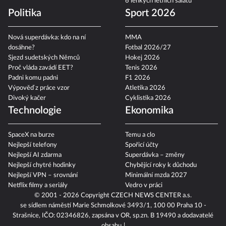
6 lehkých letních salátů
Politika
Sport 2026
Nová superdávka: kdo na ní
MMA
dosáhne?
Fotbal 2026/27
Sjezd sudetských Němců
Hokej 2026
Proč vláda zavádí EET?
Tenis 2026
Padni komu padni
F1 2026
Výpověď z práce vzor
Atletika 2026
Divoký kačer
Cyklistika 2026
Technologie
Ekonomika
SpaceX na burze
Temu a clo
Nejlepší telefony
Spořicí účty
Nejlepší AI zdarma
Superdávka – změny
Nejlepší chytré hodinky
Chybějící roky k důchodu
Nejlepší VPN – srovnání
Minimální mzda 2027
Netflix filmy a seriály
Vedro v práci
© 2001 - 2026 Copyright
CZECH NEWS CENTER a.s.
se sídlem náměstí Marie Schmolkové 3493/1, 100 00 Praha 10 -
Strašnice, IČO: 02346826, zapsána v OR, sp.zn. B 19490 a dodavatelé
obsahu