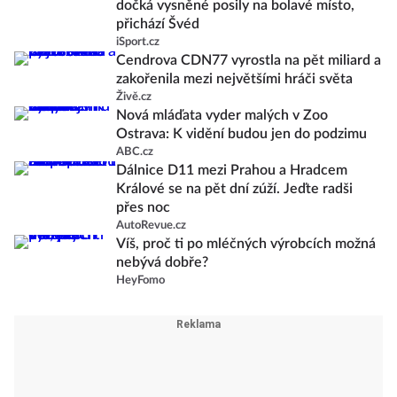
dočká vysněné posily na bolavé místo,
přichází Švéd
iSport.cz
Cendrova CDN77 vyrostla na pět miliard a
zakořenila mezi největšími hráči světa
Živě.cz
Nová mláďata vyder malých v Zoo
Ostrava: K vidění budou jen do podzimu
ABC.cz
Dálnice D11 mezi Prahou a Hradcem
Králové se na pět dní zúží. Jeďte radši
přes noc
AutoRevue.cz
Víš, proč ti po mléčných výrobcích možná
nebývá dobře?
HeyFomo