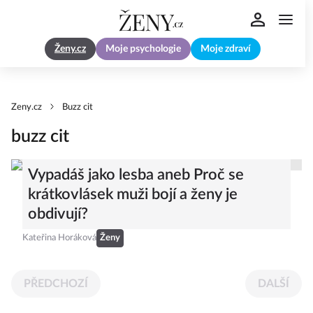
Ženy.cz
Moje psychologie
Moje zdraví
Zeny.cz
Buzz cit
buzz cit
Vypadáš jako lesba aneb Proč se
krátkovlásek muži bojí a ženy je
obdivují?
Kateřina Horáková
Ženy
PŘEDCHOZÍ
DALŠÍ