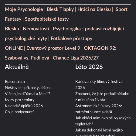
Moje Psychologie
Blesk Tlapky
Hráči na Blesku
iSport
Fantasy
Spotřebitelské testy
Blesku
Nemovitosti
Psychologika - podcast rozbíjející
psychologické mýty
Fotbalové přestupy
ONLINE
Eventový prostor Level 9
OKTAGON 92:
Szabová vs. Pudilová
Chance Liga 2026/27
Aktuálně
Léto 2026
Epicentrum
Karlovarský filmový festival
Neštovice: příznaky, léčba
2026
V čem jezdí Yamal a Mesii?
Znamení, že jste potkali někoho
Kvízy pro seniory
z minulého života
Kalendář úplňků 2026
Astronomické úkazy 2026:
Co je bodycount?
zatmění slunce a další
Jak obléci miminko při vysokých
teplotách?
Jak na dokonalé letní mojito