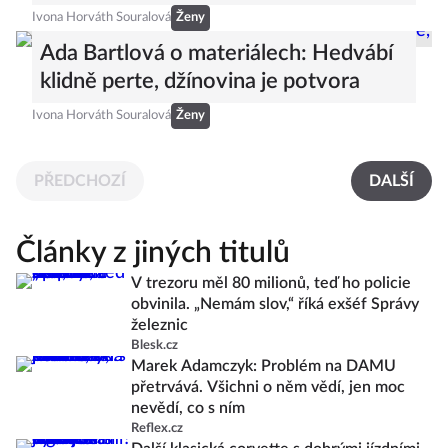
Ivona Horváth Souralová
Ženy
Ada Bartlová o materiálech: Hedvábí
klidně perte, džínovina je potvora
Ivona Horváth Souralová
Ženy
PŘEDCHOZÍ
DALŠÍ
Články z jiných titulů
V trezoru měl 80 milionů, teď ho policie
obvinila. „Nemám slov,“ říká exšéf Správy
železnic
Blesk.cz
Marek Adamczyk: Problém na DAMU
přetrvává. Všichni o něm vědí, jen moc
nevědí, co s ním
Reflex.cz