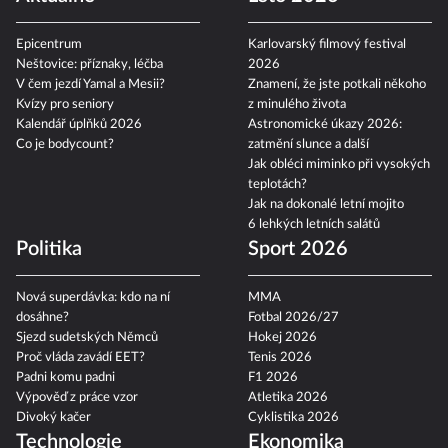
Epicentrum
Karlovarský filmový festival
Neštovice: příznaky, léčba
2026
V čem jezdí Yamal a Mesii?
Znamení, že jste potkali někoho
Kvízy pro seniory
z minulého života
Kalendář úplňků 2026
Astronomické úkazy 2026:
Co je bodycount?
zatmění slunce a další
Jak obléci miminko při vysokých
teplotách?
Jak na dokonalé letní mojito
6 lehkých letních salátů
Politika
Sport 2026
Nová superdávka: kdo na ní
MMA
dosáhne?
Fotbal 2026/27
Sjezd sudetských Němců
Hokej 2026
Proč vláda zavádí EET?
Tenis 2026
Padni komu padni
F1 2026
Výpověď z práce vzor
Atletika 2026
Divoký kačer
Cyklistika 2026
Technologie
Ekonomika