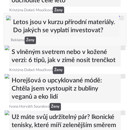
odchodíte celé léto
Kristýna Dobeš Moučková
Ženy
Letos jsou v kurzu přírodní materiály.
Do jakých se vyplatí investovat?
Reklama
Ženy
S vlněným svetrem nebo v kožené
verzi: 6 tipů, jak v zimě nosit trenčkot
Kristýna Dobeš Moučková
Ženy
Horejšová o upcyklované módě:
Chtěla jsem vystoupit z bubliny
veganů a eko lidí
Ivona Horváth Souralová
Ženy
Už máte svůj udržitelný pár? Ikonické
tenisky, které míří zelenějším směrem