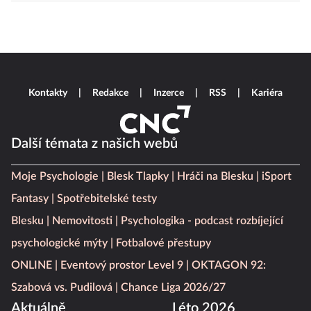
Kontakty
Redakce
Inzerce
RSS
Kariéra
Další témata z našich webů
Moje Psychologie
Blesk Tlapky
Hráči na Blesku
iSport
Fantasy
Spotřebitelské testy
Blesku
Nemovitosti
Psychologika - podcast rozbíjející
psychologické mýty
Fotbalové přestupy
ONLINE
Eventový prostor Level 9
OKTAGON 92:
Szabová vs. Pudilová
Chance Liga 2026/27
Aktuálně
Léto 2026