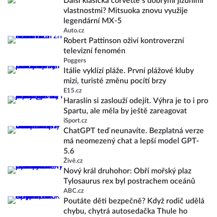
Další klasická corvette s dobrými jízdními
vlastnostmi? Mitsuoka znovu využije
legendární MX-5
Auto.cz
Robert Pattinson oživí kontroverzní
televizní fenomén
Poggers
Itálie vyklízí pláže. První plážové kluby
mizí, turisté změnu pocítí brzy
E15.cz
Haraslín si zaslouží odejít. Výhra je to i pro
Spartu, ale měla by ještě zareagovat
iSport.cz
ChatGPT teď neunavíte. Bezplatná verze
má neomezený chat a lepší model GPT-
5.6
Živě.cz
Nový král druhohor: Obří mořský plaz
Tylosaurus rex byl postrachem oceánů
ABC.cz
Poutáte děti bezpečně? Když rodič udělá
chybu, chytrá autosedačka Thule ho