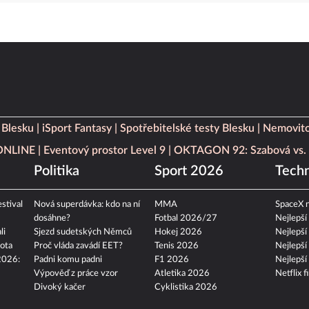
 Blesku
iSport Fantasy
Spotřebitelské testy Blesku
Nemovito
 ONLINE
Eventový prostor Level 9
OKTAGON 92: Szabová vs. 
Politika
Sport 2026
Techn
stival
Nová superdávka: kdo na ní
MMA
SpaceX n
dosáhne?
Fotbal 2026/27
Nejlepší
li
Sjezd sudetských Němců
Hokej 2026
Nejlepší
ota
Proč vláda zavádí EET?
Tenis 2026
Nejlepší
2026:
Padni komu padni
F1 2026
Nejlepší
Výpověď z práce vzor
Atletika 2026
Netflix f
Divoký kačer
Cyklistika 2026