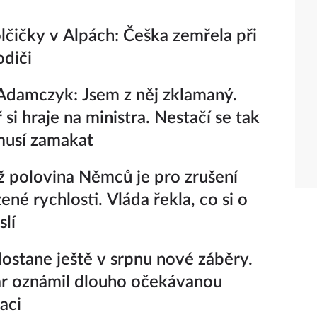
lčičky v Alpách: Češka zemřela při
odiči
damczyk: Jsem z něj zklamaný.
si hraje na ministra. Nestačí se tak
 musí zamakat
ž polovina Němců je pro zrušení
né rychlosti. Vláda řekla, co si o
lí
ostane ještě v srpnu nové záběry.
r oznámil dlouho očekávanou
aci