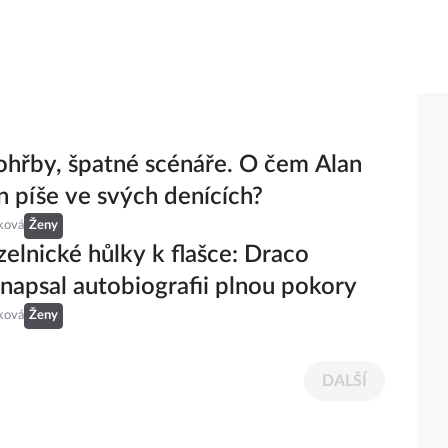
pohřby, špatné scénáře. O čem Alan
 píše ve svých denících?
ková
Ženy
elnické hůlky k flašce: Draco
napsal autobiografii plnou pokory
ková
Ženy
DALŠÍ