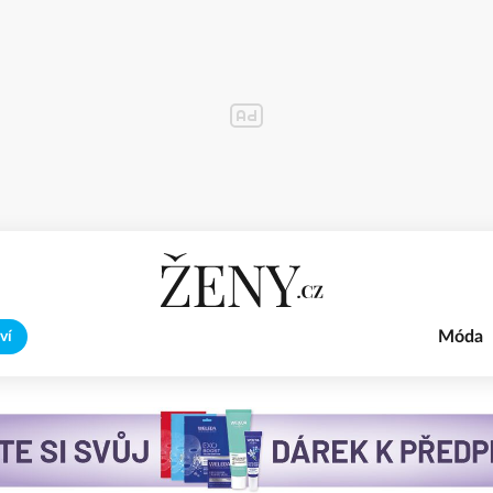
Móda
ví