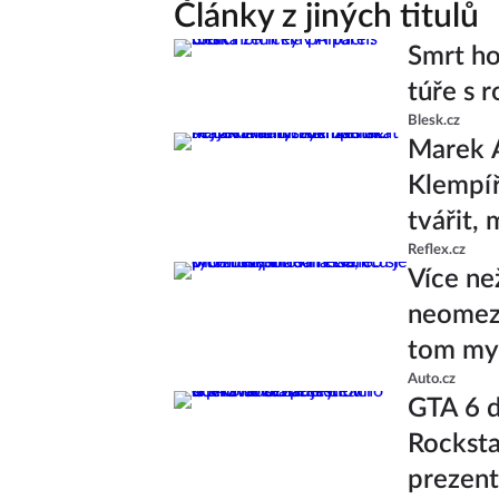
Články z jiných titulů
Smrt ho
túře s r
Blesk.cz
Marek A
Klempíř 
tvářit,
Reflex.cz
Více ne
neomeze
tom mys
Auto.cz
GTA 6 d
Rocksta
prezent