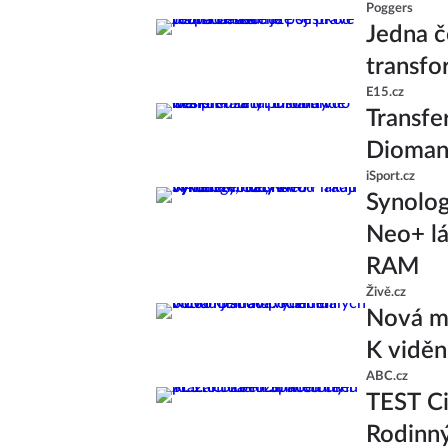
Poggers
Jedna č
transfo
E15.cz
Transfe
Diomand
iSport.cz
Synolo
Neo+ lá
RAM
Živě.cz
Nová ml
K viděn
ABC.cz
TEST Ci
Rodinný