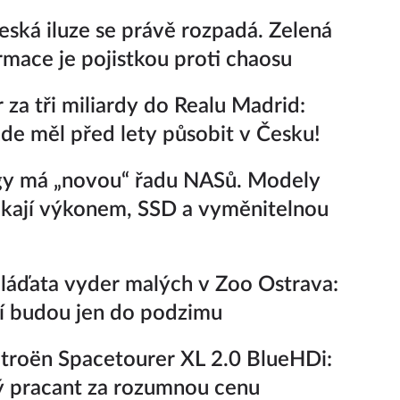
eská iluze se právě rozpadá. Zelená
rmace je pojistkou proti chaosu
r za tři miliardy do Realu Madrid:
e měl před lety působit v Česku!
gy má „novou“ řadu NASů. Modely
kají výkonem, SSD a vyměnitelnou
áďata vyder malých v Zoo Ostrava:
í budou jen do podzimu
troën Spacetourer XL 2.0 BlueHDi:
 pracant za rozumnou cenu