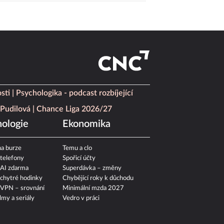
sti
Psychologika - podcast rozbíjející
Pudilová
Chance Liga 2026/27
ologie
Ekonomika
a burze
Temu a clo
 telefony
Spořicí účty
 AI zdarma
Superdávka – změny
 chytré hodinky
Chybějící roky k důchodu
 VPN – srovnání
Minimální mzda 2027
ilmy a seriály
Vedro v práci