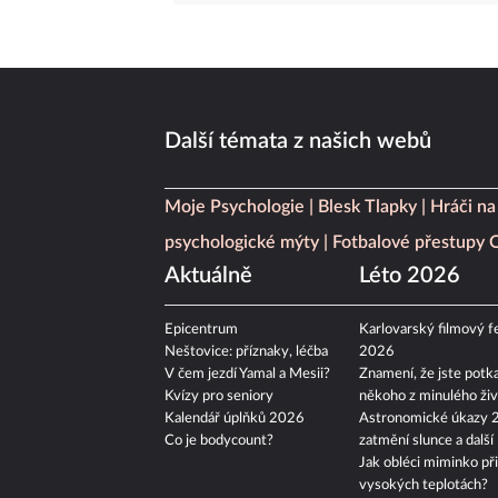
Další témata z našich webů
Moje Psychologie
Blesk Tlapky
Hráči na
psychologické mýty
Fotbalové přestupy
Aktuálně
Léto 2026
Epicentrum
Karlovarský filmový fe
Neštovice: příznaky, léčba
2026
V čem jezdí Yamal a Mesii?
Znamení, že jste potka
Kvízy pro seniory
někoho z minulého živ
Kalendář úplňků 2026
Astronomické úkazy 
Co je bodycount?
zatmění slunce a další
Jak obléci miminko při
vysokých teplotách?