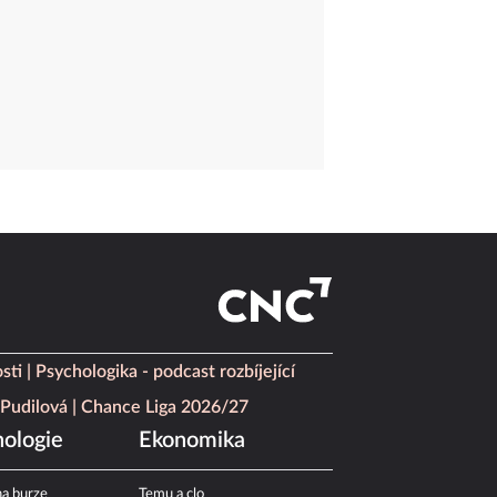
sti
Psychologika - podcast rozbíjející
Pudilová
Chance Liga 2026/27
ologie
Ekonomika
a burze
Temu a clo