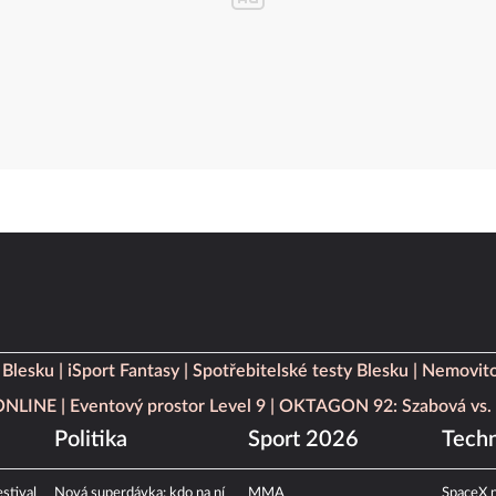
 Blesku
iSport Fantasy
Spotřebitelské testy Blesku
Nemovito
 ONLINE
Eventový prostor Level 9
OKTAGON 92: Szabová vs. 
Politika
Sport 2026
Techn
stival
Nová superdávka: kdo na ní
MMA
SpaceX n