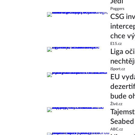
Jedi
Poggers
CSG inv
interce
chce v
E15.cz
Liga oč
nechtěj
iSport.cz
EU vyda
dezerti
bude oh
Živě.cz
Tajemst
Seabed
ABC.cz