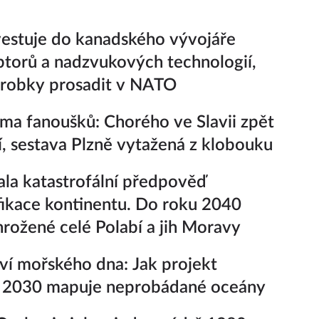
estuje do kanadského vývojáře
ptorů a nadzvukových technologií,
ýrobky prosadit v NATO
ima fanoušků: Chorého ve Slavii zpět
í, sestava Plzně vytažená z klobouku
la katastrofální předpověď
fikace kontinentu. Do roku 2040
rožené celé Polabí a jih Moravy
ví mořského dna: Jak projekt
 2030 mapuje neprobádané oceány