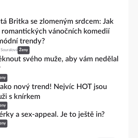
tá Britka se zlomeným srdcem: Jak
 romantických vánočních komedií
 módní trendy?
 Souralová
Ženy
éknout svého muže, aby vám nedělal
?
eny
jako nový trend! Nejvíc HOT jsou
uži s knírkem
eny
érky a sex-appeal. Je to ještě in?
eny