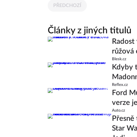
PŘEDCHOZÍ
Články z jiných titulů
Radost 
růžová 
Blesk.cz
Kdyby t
Madonně
Reflex.cz
Ford Mu
verze j
Auto.cz
Přesně 
Star Wa