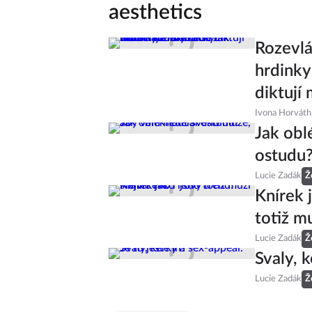
aesthetics
Rozevlá
hrdinky
diktují
Ivona Horváth
Jak obl
ostudu
Lucie Zadák
Ž
Knírek 
totiž m
Lucie Zadák
Ž
Svaly, k
Lucie Zadák
Ž