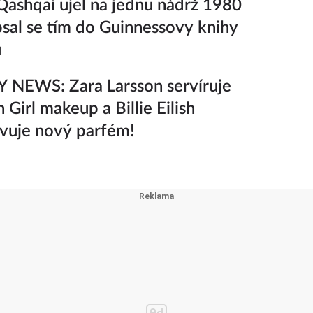
Qashqai ujel na jednu nádrž 1980
sal se tím do Guinnessovy knihy
ů
 NEWS: Zara Larsson servíruje
 Girl makeup a Billie Eilish
vuje nový parfém!