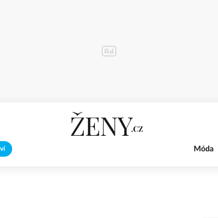
Móda
ví