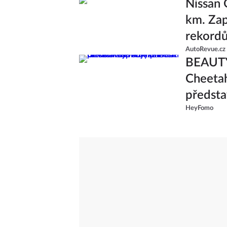
Nissan 
km. Zap
rekord
AutoRevue.cz
BEAUTY
Cheetah
předsta
HeyFomo