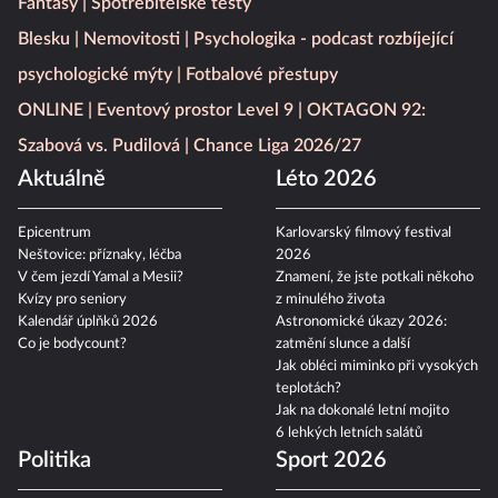
Fantasy
Spotřebitelské testy
Blesku
Nemovitosti
Psychologika - podcast rozbíjející
psychologické mýty
Fotbalové přestupy
ONLINE
Eventový prostor Level 9
OKTAGON 92:
Szabová vs. Pudilová
Chance Liga 2026/27
Aktuálně
Léto 2026
Epicentrum
Karlovarský filmový festival
Neštovice: příznaky, léčba
2026
V čem jezdí Yamal a Mesii?
Znamení, že jste potkali někoho
Kvízy pro seniory
z minulého života
Kalendář úplňků 2026
Astronomické úkazy 2026:
Co je bodycount?
zatmění slunce a další
Jak obléci miminko při vysokých
teplotách?
Jak na dokonalé letní mojito
6 lehkých letních salátů
Politika
Sport 2026