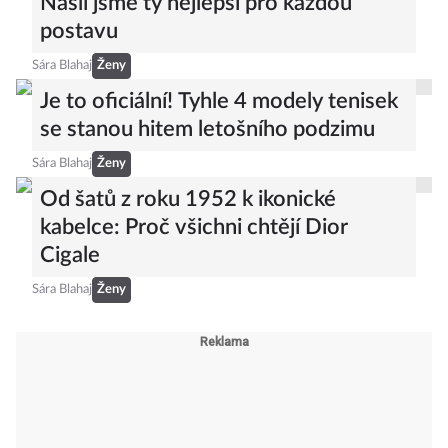
Našli jsme ty nejlepší pro každou
postavu
Sára Blahaj
Ženy
Je to oficiální! Tyhle 4 modely tenisek
se stanou hitem letošního podzimu
Sára Blahaj
Ženy
Od šatů z roku 1952 k ikonické
kabelce: Proč všichni chtějí Dior
Cigale
Sára Blahaj
Ženy