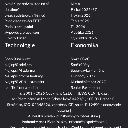
Nová superdávka: kdo na ní
MMA
dosáhne?
Fotbal 2026/27
Sjezd sudetských Němců
Hokej 2026
Proč vláda zavádí EET?
Tenis 2026
Padni komu padni
F1 2026
Výpověď z práce vzor
Atletika 2026
Divoký kačer
Cyklistika 2026
Technologie
Ekonomika
SpaceX na burze
Smrt OSVČ
Nejlepší telefony
Spořicí účty
Nejlepší AI zdarma
Superdávka – změny
Nejlepší chytré hodinky
Důchody 2027
Nejlepší VPN – srovnání
Minimální mzda 2027
Netflix filmy a seriály
Senior Pas – slevy
© 2001 - 2026 Copyright
CZECH NEWS CENTER a.s.
se sídlem náměstí Marie Schmolkové 3493/1, 100 00 Praha 10 -
Strašnice, IČO: 02346826, zapsána v OR, sp.zn. B 19490 a dodavatelé
obsahu
Autorská práva k publikovaným materiálům
Podmínky pro užívání služby informační společnosti
Informace o zpracování osobních údajů
Cookies
Nastavení soukromí