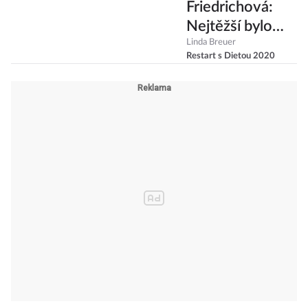
Friedrichová:
Nejtěžší bylo
omezit sladké a
Linda Breuer
Restart s Dietou 2020
necpat se jídlem
pozdě v noci