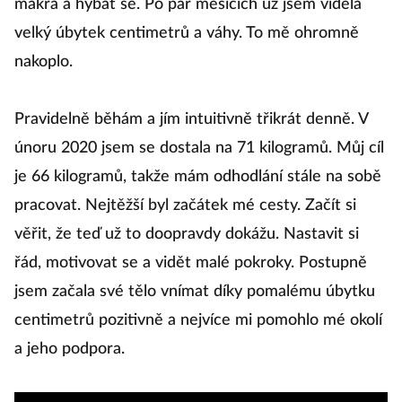
makra a hýbat se. Po pár měsících už jsem viděla
velký úbytek centimetrů a váhy. To mě ohromně
nakoplo.
Pravidelně běhám a jím intuitivně třikrát denně. V
únoru 2020 jsem se dostala na 71 kilogramů. Můj cíl
je 66 kilogramů, takže mám odhodlání stále na sobě
pracovat. Nejtěžší byl začátek mé cesty. Začít si
věřit, že teď už to doopravdy dokážu. Nastavit si
řád, motivovat se a vidět malé pokroky. Postupně
jsem začala své tělo vnímat díky pomalému úbytku
centimetrů pozitivně a nejvíce mi pomohlo mé okolí
a jeho podpora.