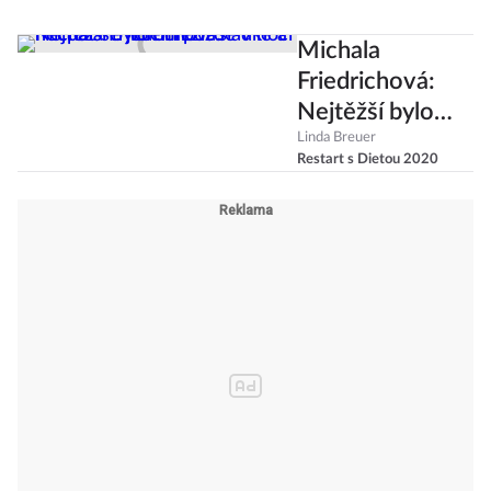
Michala
Friedrichová:
Nejtěžší bylo
omezit sladké a
Linda Breuer
Restart s Dietou 2020
necpat se jídlem
pozdě v noci