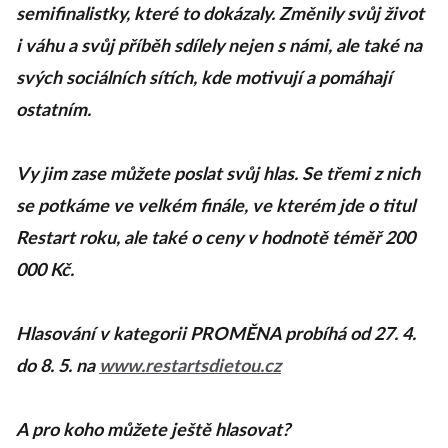
semifinalistky, které to dokázaly. Změnily svůj život
i váhu a svůj příběh sdílely nejen s námi, ale také na
svých sociálních sítích, kde motivují a pomáhají
ostatním.
Vy jim zase můžete poslat svůj hlas. Se třemi z nich
se potkáme ve velkém finále, ve kterém jde o titul
Restart roku, ale také o ceny v hodnotě téměř 200
000 Kč.
Hlasování v kategorii PROMĚNA probíhá od 27. 4.
do 8. 5. na
www.restartsdietou.cz
A pro koho můžete ještě hlasovat?