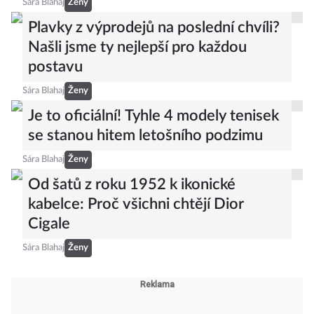
Sára Blahaj
Ženy
Plavky z výprodejů na poslední chvíli?
Našli jsme ty nejlepší pro každou
postavu
Sára Blahaj
Ženy
Je to oficiální! Tyhle 4 modely tenisek
se stanou hitem letošního podzimu
Sára Blahaj
Ženy
Od šatů z roku 1952 k ikonické
kabelce: Proč všichni chtějí Dior
Cigale
Sára Blahaj
Ženy