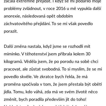
začala extrémně přejídat. I když se mi podařilo moje
problémy zvládnout, v roce 2016 u mě vypukla další
anorexie, následovaná opět obdobím
záchvatovitého přejídání. To se mi však povedlo
porazit.
Další změna nastala, když jsme se rozhodli mít
miminko. V těhotenství jsem přibrala kolem 30
kilogramů. Věděla jsem, že po porodu na sobě chci
pracovat, ale zůstat svobodná. To si myslím, že se mi
povedlo skvěle. Ve zkratce bych řekla, že má
proměna spočívala v tom, že jsem přestala být obětí
jídla. Tomu, kdo váhá, zda má ve svém životě něco
změnit, bych poradila především jít do toho!