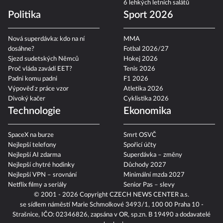
6 lehkých letních salátů
Politika
Sport 2026
Nová superdávka: kdo na ní
MMA
dosáhne?
Fotbal 2026/27
Sjezd sudetských Němců
Hokej 2026
Proč vláda zavádí EET?
Tenis 2026
Padni komu padni
F1 2026
Výpověď z práce vzor
Atletika 2026
Divoký kačer
Cyklistika 2026
Technologie
Ekonomika
SpaceX na burze
Smrt OSVČ
Nejlepší telefony
Spořicí účty
Nejlepší AI zdarma
Superdávka – změny
Nejlepší chytré hodinky
Důchody 2027
Nejlepší VPN – srovnání
Minimální mzda 2027
Netflix filmy a seriály
Senior Pas – slevy
© 2001 - 2026 Copyright
CZECH NEWS CENTER a.s.
se sídlem náměstí Marie Schmolkové 3493/1, 100 00 Praha 10 -
Strašnice, IČO: 02346826, zapsána v OR, sp.zn. B 19490 a dodavatelé