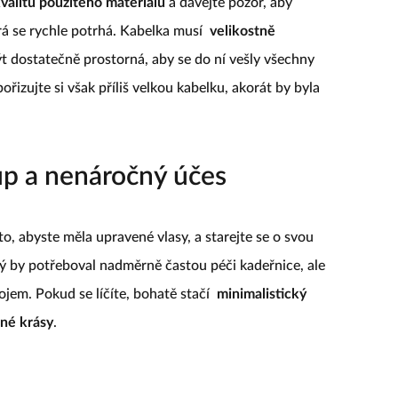
valitu použitého materiálu
a dávejte pozor, aby
rá se rychle potrhá. Kabelka musí
velikostně
t dostatečně prostorná, aby se do ní vešly všechny
ořizujte si však příliš velkou kabelku, akorát by byla
up a nenáročný účes
o, abyste měla upravené vlasy, a starejte se o svou
rý by potřeboval nadměrně častou péči kadeřnice, ale
jem. Pokud se líčíte, bohatě stačí
minimalistický
né krásy
.