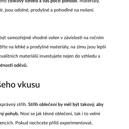
jeho
celkový vzhled a váš pocit pohodlí
. Materiály,
mír, jsou odolné, prodyšné a pohodlné na nošení.
být samozřejmě vhodně volen v závislosti na ročním
měřte na lehké a prodyšné materiály, na zimu jsou lepší
 kvalitních materiálů investujete nejen do vzhledu a
otnosti oděvů
.
ašeho vkusu
správný střih.
Střih oblečení by měl být takový, aby
lný pohyb.
Nosí se jak těsné oblečení, tak i to velmi
rencích. Pokud nechcete příliš experimentovat,