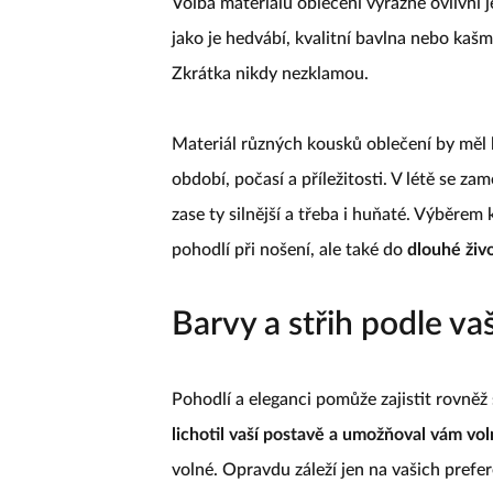
Volba materiálu oblečení výrazně ovlivní 
jako je hedvábí, kvalitní bavlna nebo kaš
Zkrátka nikdy nezklamou.
Materiál různých kousků oblečení by měl 
období, počasí a příležitosti. V létě se za
zase ty silnější a třeba i huňaté. Výběrem
pohodlí při nošení, ale také do
dlouhé živ
Barvy a střih podle v
Pohodlí a eleganci pomůže zajistit rovněž 
lichotil vaší postavě a umožňoval vám vo
volné. Opravdu záleží jen na vašich prefe