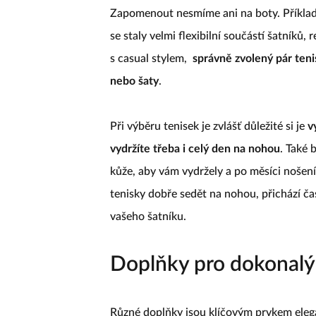
Zapomenout nesmíme ani na boty. Příkla
se staly velmi flexibilní součástí šatníků
s casual stylem,
správně zvolený pár ten
nebo šaty
.
Při výběru tenisek je zvlášť důležité si je
vy
vydržíte třeba i celý den na nohou
. Také 
kůže, aby vám vydržely a po měsíci nošen
tenisky dobře sedět na nohou, přichází čas 
vašeho šatníku.
Doplňky pro dokonalý
Různé doplňky jsou klíčovým prvkem eleg