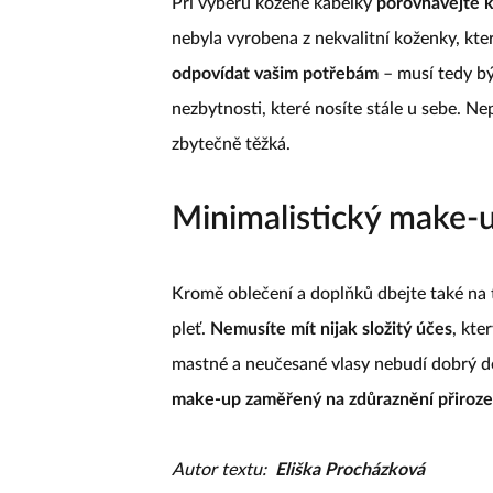
Při výběru kožené kabelky
porovnávejte k
nebyla vyrobena z nekvalitní koženky, kte
odpovídat vašim potřebám
– musí tedy bý
nezbytnosti, které nosíte stále u sebe. Nep
zbytečně těžká.
Minimalistický make-
Kromě oblečení a doplňků dbejte také na t
pleť.
Nemusíte mít nijak složitý účes
, kte
mastné a neučesané vlasy nebudí dobrý do
make-up zaměřený na zdůraznění přiroze
Autor textu:
Eliška Procházková