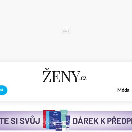
Móda
ví