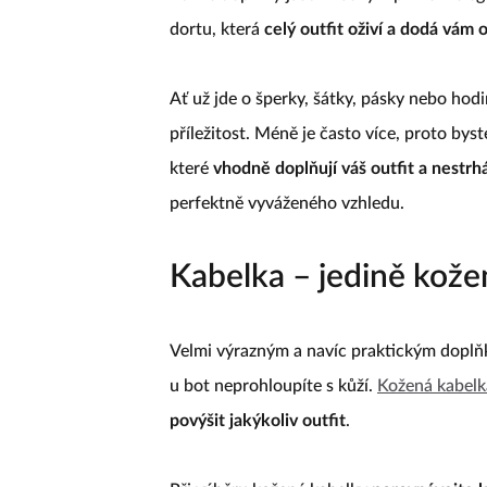
dortu, která
celý outfit oživí a dodá vám 
Ať už jde o šperky, šátky, pásky nebo hod
příležitost. Méně je často více, proto bys
které
vhodně doplňují váš outfit a nestr
perfektně vyváženého vzhledu.
Kabelka – jedině kože
Velmi výrazným a navíc praktickým doplňke
u bot neprohloupíte s kůží.
Kožená kabelk
povýšit jakýkoliv outfit
.