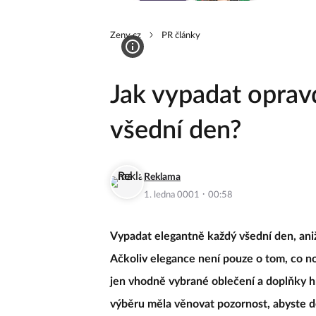
Zeny.cz
PR články
Jak vypadat oprav
všední den?
Reklama
·
1. ledna 0001
00:58
Vypadat elegantně každý všední den, aniž
Ačkoliv elegance není pouze o tom, co no
jen vhodně vybrané oblečení a doplňky hra
výběru měla věnovat pozornost, abyste 