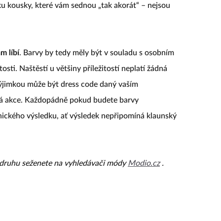
ku kousky, které vám sednou „tak akorát“ – nejsou
m líbí
. Barvy by tedy měly být v souladu s osobním
sti. Naštěstí u většiny příležitostí neplatí žádná
 Výjimkou může být dress code daný vaším
á akce. Každopádně pokud budete barvy
nického výsledku, ať výsledek nepřipomíná klaunský
 druhu seženete na vyhledávači módy
Modio.cz
.