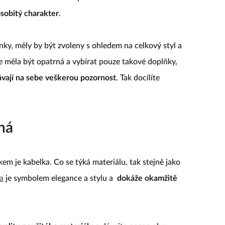
osobitý charakter
.
inky, měly by být zvoleny s ohledem na celkový styl a
te měla být opatrná a vybírat pouze takové doplňky,
hávají na sebe veškerou pozornost
. Tak docílíte
ná
m je kabelka. Co se týká materiálu, tak stejně jako
a
je symbolem elegance a stylu a
dokáže okamžitě