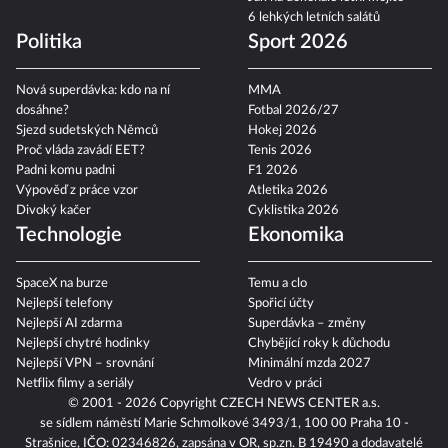
6 lehkých letních salátů
Politika
Sport 2026
Nová superdávka: kdo na ní
MMA
dosáhne?
Fotbal 2026/27
Sjezd sudetských Němců
Hokej 2026
Proč vláda zavádí EET?
Tenis 2026
Padni komu padni
F1 2026
Výpověď z práce vzor
Atletika 2026
Divoký kačer
Cyklistika 2026
Technologie
Ekonomika
SpaceX na burze
Temu a clo
Nejlepší telefony
Spořicí účty
Nejlepší AI zdarma
Superdávka – změny
Nejlepší chytré hodinky
Chybějící roky k důchodu
Nejlepší VPN – srovnání
Minimální mzda 2027
Netflix filmy a seriály
Vedro v práci
© 2001 - 2026 Copyright
CZECH NEWS CENTER a.s.
se sídlem náměstí Marie Schmolkové 3493/1, 100 00 Praha 10 -
Strašnice, IČO: 02346826, zapsána v OR, sp.zn. B 19490 a dodavatelé