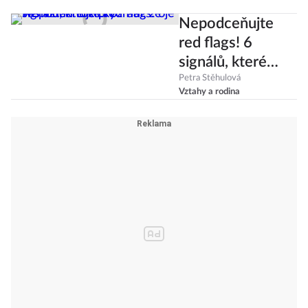
Nepodceňujte
red flags! 6
signálů, které
prozradí, že je váš
Petra Stěhulová
Vztahy a rodina
vztah toxický