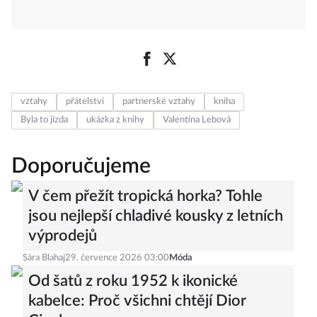
vztahy
přátelství
partnerské vztahy
kniha
Byla to jízda
ukázka z knihy
Valentina Lebová
Doporučujeme
V čem přežít tropická horka? Tohle
jsou nejlepší chladivé kousky z letních
výprodejů
Sára Blahaj
29. července 2026 03:00
Móda
Od šatů z roku 1952 k ikonické
kabelce: Proč všichni chtějí Dior