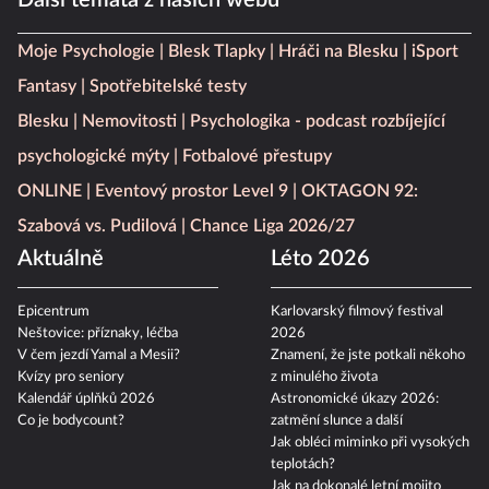
Další témata z našich webů
Moje Psychologie
Blesk Tlapky
Hráči na Blesku
iSport
Fantasy
Spotřebitelské testy
Blesku
Nemovitosti
Psychologika - podcast rozbíjející
psychologické mýty
Fotbalové přestupy
ONLINE
Eventový prostor Level 9
OKTAGON 92:
Szabová vs. Pudilová
Chance Liga 2026/27
Aktuálně
Léto 2026
Epicentrum
Karlovarský filmový festival
Neštovice: příznaky, léčba
2026
V čem jezdí Yamal a Mesii?
Znamení, že jste potkali někoho
Kvízy pro seniory
z minulého života
Kalendář úplňků 2026
Astronomické úkazy 2026:
Co je bodycount?
zatmění slunce a další
Jak obléci miminko při vysokých
teplotách?
Jak na dokonalé letní mojito