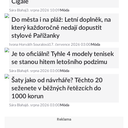
Cigale
Sára Blahaj
3. srpna 2026 10:09
Móda
Do města i na pláž: Letní doplněk, na
který každoročně nedají dopustit
stylové Pařížanky
Ivona Horváth Souralová
17. července 2026 03:00
Móda
Je to oficiální! Tyhle 4 modely tenisek
se stanou hitem letošního podzimu
Sára Blahaj
4. srpna 2026 03:00
Móda
Šaty jako od návrháře? Těchto 20
seženete v běžných řetězcích do
1000 korun
Sára Blahaj
6. srpna 2026 03:00
Móda