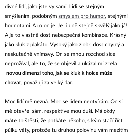
divné lidi, jako jste vy sami. Lidi se stejným
smýšlením, podobným
smyslem pro humor
, stejnými
hodnotami. A to on je. Je úplně stejně skvělý jako já!
A je to vlastně dost nebezpečná kombinace. Krásný
jako kluk z plakátu. Vysoký jako zlobr, dost chytrý a
neskutečně vnímavý. On se mnou rozchod sice
neprožíval, ale to, že se objevil a ukázal mi zcela
novou dimenzi toho, jak se kluk k holce může
chovat
, považuji za velký dar.
Moc lidí mě nezná. Moc se lidem neotvírám. On si
mě otevřel sám, respektive mou duši. Málokdy
máte to štěstí, že potkáte někoho, s kým stačí říct
půlku věty, protože tu druhou polovinu vám mezitím