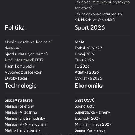
Jak obléci miminko při vysokých
teplotách?
Jak na dokonalé letní mojito
6 lehkých letních salátů
Politika
Sport 2026
Nová superdávka: kdo na ní
MMA
dosáhne?
Fotbal 2026/27
Sjezd sudetských Němců
Hokej 2026
Proč vláda zavádí EET?
Tenis 2026
Padni komu padni
F1 2026
Výpověď z práce vzor
Atletika 2026
Divoký kačer
Cyklistika 2026
Technologie
Ekonomika
SpaceX na burze
Smrt OSVČ
Nejlepší telefony
Spořicí účty
Nejlepší AI zdarma
Superdávka – změny
Nejlepší chytré hodinky
Důchody 2027
Nejlepší VPN – srovnání
Minimální mzda 2027
Netflix filmy a seriály
Senior Pas – slevy