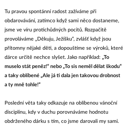
Tu pravou spontánní radost zažíváme při
obdarovávání, zatímco když sami něco dostaneme,
jsme ve víru protichůdných pocitů. Rozpačitě
provoláváme „Děkuju, Ježíšku“, zvlášť když jsou
přítomny nějaké děti, a dopouštíme se výroků, které
dárce určitě nechce slyšet. Jako například:
„To
muselo stát peněz!“ nebo „To sis neměl dělat škodu“
a taky oblíbené „Ale já ti dala jen takovou drobnost
a ty mně tohle!“
Poslední věta taky odkazuje na oblíbenou vánoční
disciplínu, kdy v duchu porovnáváme hodnotu
obdrženého dárku s tím, co jsme darovali my sami.