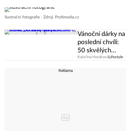
Ilustrační fotografie
|
Zdroj: Profimedia.cz
Vánoční dárky na
poslední chvíli:
50 skvělých
voucherů, které
Kateřina Horáková
Lifestyle
pořídíte online