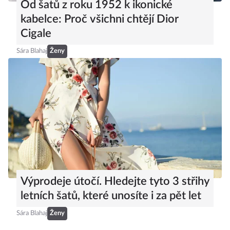
Od šatů z roku 1952 k ikonické
kabelce: Proč všichni chtějí Dior
Cigale
Sára Blahaj
Ženy
Výprodeje útočí. Hledejte tyto 3 střihy
letních šatů, které unosíte i za pět let
Sára Blahaj
Ženy