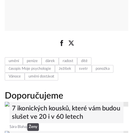
umění
peníze
dárek
radost
dítě
časopis Moje psychologie
Ježíšek
svetr
ponožka
Vánoce
umění dostávat
Doporučujeme
7 ikonických kousků, které vám budou
slušet ve 20 i v 60 letech
Sára Blahaj
Ženy