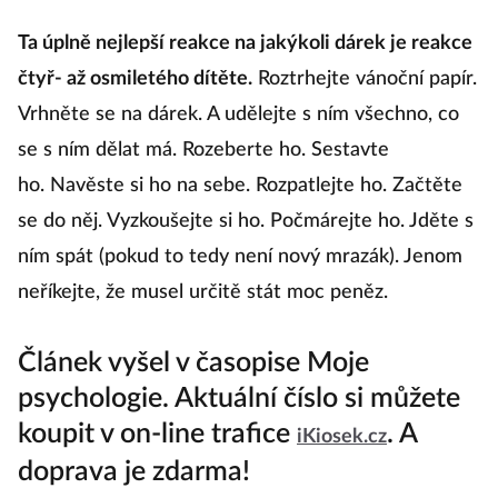
zvládnout
Ta úplně nejlepší reakce na jakýkoli dárek je reakce
čtyř- až osmiletého dítěte.
Roztrhejte vánoční papír.
Vrhněte se na dárek. A udělejte s ním všechno, co
se s ním dělat má. Rozeberte ho. Sestavte
ho. Navěste si ho na sebe. Rozpatlejte ho. Začtěte
se do něj. Vyzkoušejte si ho. Počmárejte ho. Jděte s
ním spát (pokud to tedy není nový mrazák). Jenom
neříkejte, že musel určitě stát moc peněz.
Článek vyšel v časopise Moje
psychologie. Aktuální číslo si můžete
koupit v on-line trafice
. A
iKiosek.cz
doprava je zdarma!