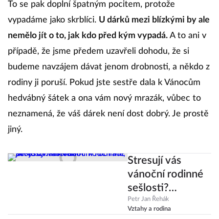
To se pak doplní špatným pocitem, protože
vypadáme jako skrblíci.
U dárků mezi blízkými by ale
nemělo jít o to, jak kdo před kým vypadá.
A to ani v
případě, že jsme předem uzavřeli dohodu, že si
budeme navzájem dávat jenom drobnosti, a někdo z
rodiny ji poruší. Pokud jste sestře dala k Vánocům
hedvábný šátek a ona vám nový mrazák, vůbec to
neznamená, že váš dárek není dost dobrý. Je prostě
jiný.
Stresují vás
vánoční rodinné
sešlosti?
Mentální kouč
Petr Jan Řehák
Vztahy a rodina
radí, jak je