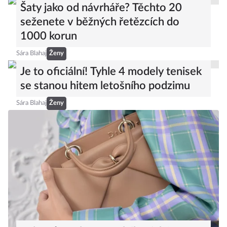
Šaty jako od návrháře? Těchto 20
seženete v běžných řetězcích do
1000 korun
Sára Blahaj
Ženy
Je to oficiální! Tyhle 4 modely tenisek
se stanou hitem letošního podzimu
Sára Blahaj
Ženy