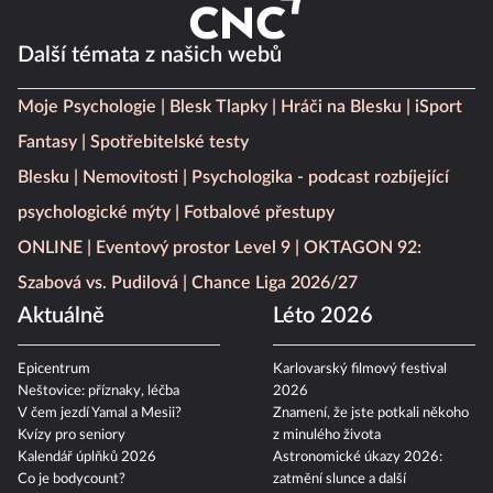
Další témata z našich webů
Moje Psychologie
Blesk Tlapky
Hráči na Blesku
iSport
Fantasy
Spotřebitelské testy
Blesku
Nemovitosti
Psychologika - podcast rozbíjející
psychologické mýty
Fotbalové přestupy
ONLINE
Eventový prostor Level 9
OKTAGON 92:
Szabová vs. Pudilová
Chance Liga 2026/27
Aktuálně
Léto 2026
Epicentrum
Karlovarský filmový festival
Neštovice: příznaky, léčba
2026
V čem jezdí Yamal a Mesii?
Znamení, že jste potkali někoho
Kvízy pro seniory
z minulého života
Kalendář úplňků 2026
Astronomické úkazy 2026:
Co je bodycount?
zatmění slunce a další