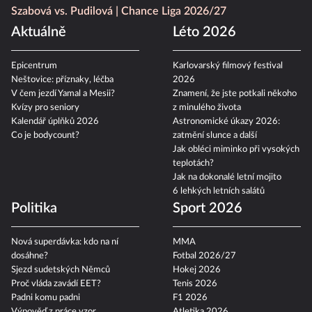
Szabová vs. Pudilová
Chance Liga 2026/27
Aktuálně
Léto 2026
Epicentrum
Karlovarský filmový festival
Neštovice: příznaky, léčba
2026
V čem jezdí Yamal a Mesii?
Znamení, že jste potkali někoho
Kvízy pro seniory
z minulého života
Kalendář úplňků 2026
Astronomické úkazy 2026:
Co je bodycount?
zatmění slunce a další
Jak obléci miminko při vysokých
teplotách?
Jak na dokonalé letní mojito
6 lehkých letních salátů
Politika
Sport 2026
Nová superdávka: kdo na ní
MMA
dosáhne?
Fotbal 2026/27
Sjezd sudetských Němců
Hokej 2026
Proč vláda zavádí EET?
Tenis 2026
Padni komu padni
F1 2026
Výpověď z práce vzor
Atletika 2026