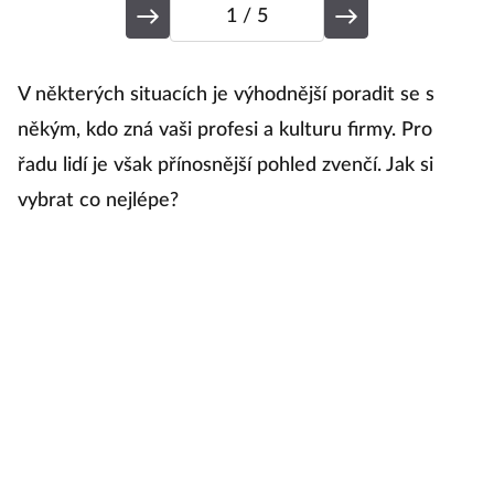
1
/ 5
P
V některých situacích je výhodnější poradit se s
někým, kdo zná vaši profesi a kulturu firmy. Pro
řadu lidí je však přínosnější pohled zvenčí. Jak si
V
vybrat co nejlépe?
i
do
č
Je
za
D
ná
(