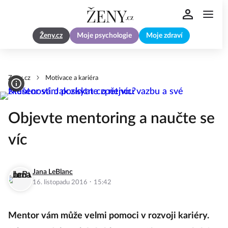
Ženy.cz
Moje psychologie
Moje zdraví
Zeny.cz
Motivace a kariéra
Objevte mentoring a naučte se
víc
Jana LeBlanc
·
16. listopadu 2016
15:42
Mentor vám může velmi pomoci v rozvoji kariéry.