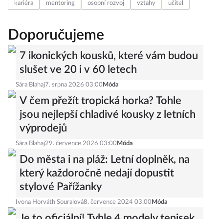
kariéra
mentoring
osobní rozvoj
vztahy
učitel
Doporučujeme
7 ikonických kousků, které vám budou
slušet ve 20 i v 60 letech
Sára Blahaj
7. srpna 2026 03:00
Móda
V čem přežít tropická horka? Tohle
jsou nejlepší chladivé kousky z letních
výprodejů
Sára Blahaj
29. července 2026 03:00
Móda
Do města i na pláž: Letní doplněk, na
který každoročně nedají dopustit
stylové Pařížanky
Ivona Horváth Souralová
8. července 2024 03:00
Móda
Je to oficiální! Tyhle 4 modely tenisek