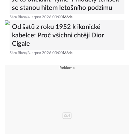
se stanou hitem letošního podzimu
Sára Blahaj
4. srpna 2026 03:00
Móda
Od šatů z roku 1952 k ikonické
kabelce: Proč všichni chtějí Dior
Cigale
Sára Blahaj
3. srpna 2026 03:00
Móda