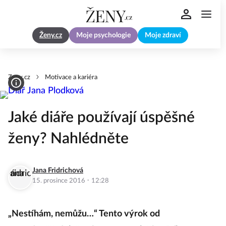
Ženy.cz
Moje psychologie
Moje zdraví
Zeny.cz
Motivace a kariéra
Jaké diáře používají úspěšné
ženy? Nahlédněte
Jana Fridrichová
·
15. prosince 2016
12:28
„Nestíhám, nemůžu…“ Tento výrok od