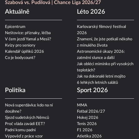
Szabová vs. Pudilová
Chance Liga 2026/27
Aktuálně
Léto 2026
Epicentrum
Karlovarský filmový festival
Neštovice: příznaky, léčba
2026
V čem jezdí Yamal a Mesii?
Znamení, že jste potkali někoho
Kvízy pro seniory
z minulého života
Kalendář úplňků 2026
Astronomické úkazy 2026:
Co je bodycount?
zatmění slunce a další
Jak obléci miminko při vysokých
teplotách?
Jak na dokonalé letní mojito
6 lehkých letních salátů
Politika
Sport 2026
Nová superdávka: kdo na ní
MMA
dosáhne?
Fotbal 2026/27
Sjezd sudetských Němců
Hokej 2026
Proč vláda zavádí EET?
Tenis 2026
Padni komu padni
F1 2026
Výpověď z práce vzor
Atletika 2026