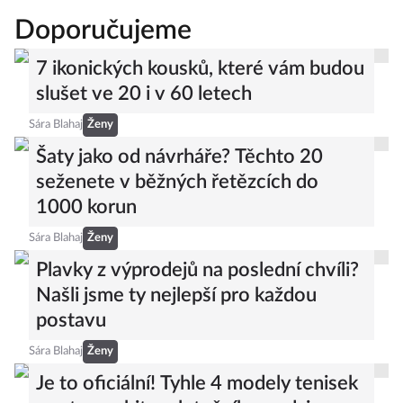
Doporučujeme
7 ikonických kousků, které vám budou
slušet ve 20 i v 60 letech
Sára Blahaj
Ženy
Šaty jako od návrháře? Těchto 20
seženete v běžných řetězcích do
1000 korun
Sára Blahaj
Ženy
Plavky z výprodejů na poslední chvíli?
Našli jsme ty nejlepší pro každou
postavu
Sára Blahaj
Ženy
Je to oficiální! Tyhle 4 modely tenisek