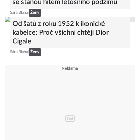
se stanou hitem letošního podzimu
Sára Blahaj
Ženy
Od šatů z roku 1952 k ikonické
kabelce: Proč všichni chtějí Dior
Cigale
Sára Blahaj
Ženy