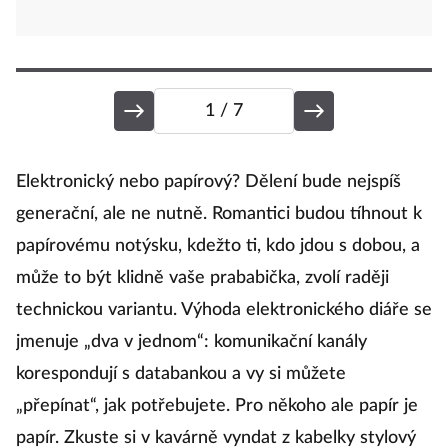
1
/ 7
P
Elektronický nebo papírový? Dělení bude nejspíš
M
generační, ale ne nutně. Romantici budou tíhnout k
papírovému notýsku, kdežto ti, kdo jdou s dobou, a
může to být klidně vaše prababička, zvolí raději
Di
technickou variantu. Výhoda elektronického diáře se
jmenuje „dva v jednom“: komunikační kanály
U
korespondují s databankou a vy si můžete
de
„přepínat“, jak potřebujete. Pro někoho ale papír je
vš
papír. Zkuste si v kavárně vyndat z kabelky stylový