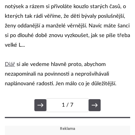
l
notýsek a rázem si přivoláte kouzlo starých časů, o
př
kterých tak rádi věříme, že děti bývaly poslušnější,
p
ženy oddanější a manželé věrnější. Navíc máte šanci
d
si po dlouhé době znovu vyzkoušet, jak se píše třeba
l
velké L...
r
po
Diář
si ale vedeme hlavně proto, abychom
nezapomínali na povinnosti a neprošvihávali
naplánované radosti. Jen málo co je důležitější.
1
/ 7