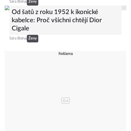
Sára Blahaj
Ženy
Od šatů z roku 1952 k ikonické
kabelce: Proč všichni chtějí Dior
Cigale
Sára Blahaj
Ženy