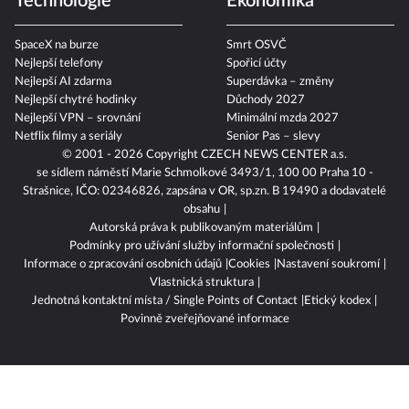
Technologie
Ekonomika
SpaceX na burze
Smrt OSVČ
Nejlepší telefony
Spořicí účty
Nejlepší AI zdarma
Superdávka – změny
Nejlepší chytré hodinky
Důchody 2027
Nejlepší VPN – srovnání
Minimální mzda 2027
Netflix filmy a seriály
Senior Pas – slevy
© 2001 - 2026 Copyright
CZECH NEWS CENTER a.s.
se sídlem náměstí Marie Schmolkové 3493/1, 100 00 Praha 10 -
Strašnice, IČO: 02346826, zapsána v OR, sp.zn. B 19490 a dodavatelé
obsahu
Autorská práva k publikovaným materiálům
Podmínky pro užívání služby informační společnosti
Informace o zpracování osobních údajů
Cookies
Nastavení soukromí
Vlastnická struktura
Jednotná kontaktní místa / Single Points of Contact
Etický kodex
Povinně zveřejňované informace