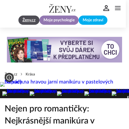
Ženy.cz
Moje psychologie
Moje zdraví
Zeny.cz
Krása
F
Nejen pro romantičky:
Nejkrásnější manikúra v