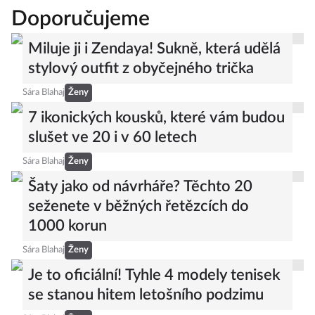
Doporučujeme
Miluje ji i Zendaya! Sukně, která udělá
stylový outfit z obyčejného trička
Sára Blahaj
Ženy
7 ikonických kousků, které vám budou
slušet ve 20 i v 60 letech
Sára Blahaj
Ženy
Šaty jako od návrháře? Těchto 20
seženete v běžných řetězcích do
1000 korun
Sára Blahaj
Ženy
Je to oficiální! Tyhle 4 modely tenisek
se stanou hitem letošního podzimu