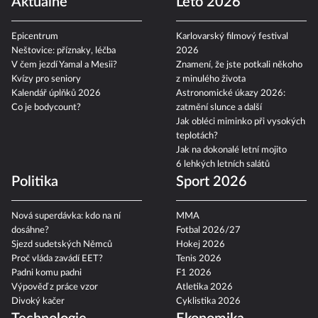
Aktuálně
Léto 2026
Epicentrum
Karlovarský filmový festival
Neštovice: příznaky, léčba
2026
V čem jezdí Yamal a Mesii?
Znamení, že jste potkali někoho
Kvízy pro seniory
z minulého života
Kalendář úplňků 2026
Astronomické úkazy 2026:
Co je bodycount?
zatmění slunce a další
Jak obléci miminko při vysokých
teplotách?
Jak na dokonalé letní mojito
6 lehkých letních salátů
Politika
Sport 2026
Nová superdávka: kdo na ní
MMA
dosáhne?
Fotbal 2026/27
Sjezd sudetských Němců
Hokej 2026
Proč vláda zavádí EET?
Tenis 2026
Padni komu padni
F1 2026
Výpověď z práce vzor
Atletika 2026
Divoký kačer
Cyklistika 2026