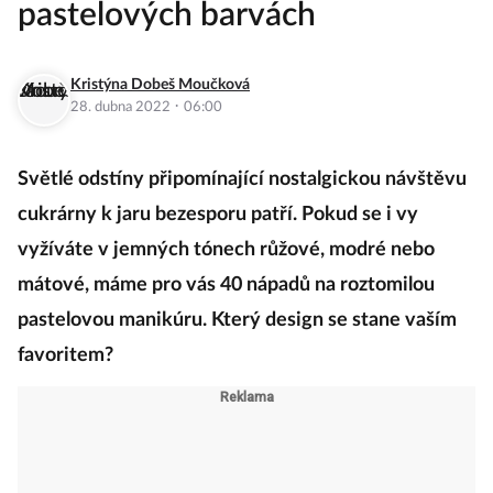
pastelových barvách
Kristýna Dobeš Moučková
·
28. dubna 2022
06:00
Světlé odstíny připomínající nostalgickou návštěvu
cukrárny k jaru bezesporu patří. Pokud se i vy
vyžíváte v jemných tónech růžové, modré nebo
mátové, máme pro vás 40 nápadů na roztomilou
pastelovou manikúru. Který design se stane vaším
favoritem?